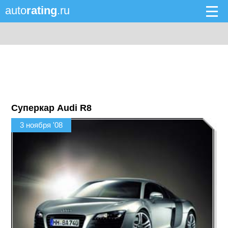
auto
rating
.ru
Суперкар Audi R8
3 ноября '08