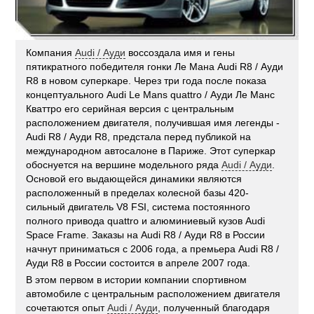
Компания
Audi / Ауди
воссоздала имя и гены
пятикратного победителя гонки Ле Мана Audi R8 / Ауди
R8 в новом суперкаре. Через три года после показа
концептуального Audi Le Mans quattro / Ауди Ле Манс
Кваттро его серийная версия с центральным
расположением двигателя, получившая имя легенды -
Audi R8 / Ауди R8, предстала перед публикой на
международном автосалоне в Париже. Этот суперкар
обоснуется на вершине модельного ряда
Audi / Ауди
.
Основой его выдающейся динамики являются
расположенный в пределах колесной базы 420-
сильный двигатель V8 FSI, система постоянного
полного привода quattro и алюминиевый кузов Audi
Space Frame. Заказы на Audi R8 / Ауди R8 в России
начнут приниматься с 2006 года, а премьера Audi R8 /
Ауди R8 в России состоится в апреле 2007 года.
В этом первом в истории компании спортивном
автомобиле с центральным расположением двигателя
сочетаются опыт
Audi / Ауди
, полученный благодаря