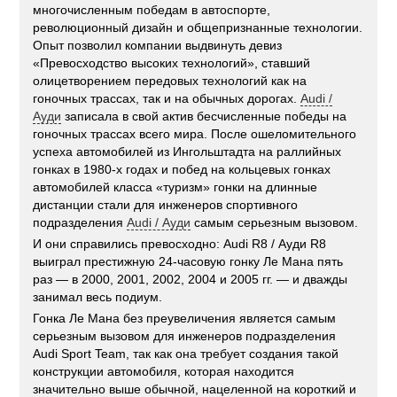
многочисленным победам в автоспорте,
революционный дизайн и общепризнанные технологии.
Опыт позволил компании выдвинуть девиз
«Превосходство высоких технологий», ставший
олицетворением передовых технологий как на
гоночных трассах, так и на обычных дорогах.
Audi /
Ауди
записала в свой актив бесчисленные победы на
гоночных трассах всего мира. После ошеломительного
успеха автомобилей из Ингольштадта на раллийных
гонках в 1980-х годах и побед на кольцевых гонках
автомобилей класса «туризм» гонки на длинные
дистанции стали для инженеров спортивного
подразделения
Audi / Ауди
самым серьезным вызовом.
И они справились превосходно: Audi R8 / Ауди R8
выиграл престижную 24-часовую гонку Ле Мана пять
раз — в 2000, 2001, 2002, 2004 и 2005 гг. — и дважды
занимал весь подиум.
Гонка Ле Мана без преувеличения является самым
серьезным вызовом для инженеров подразделения
Audi Sport Team, так как она требует создания такой
конструкции автомобиля, которая находится
значительно выше обычной, нацеленной на короткий и