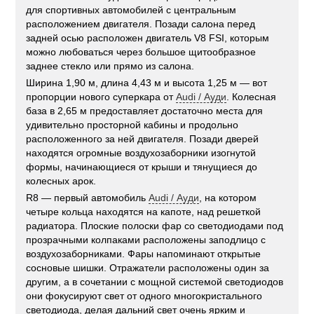
для спортивных автомобилей с центральным
расположением двигателя. Позади салона перед
задней осью расположен двигатель V8 FSI, которым
можно любоваться через большое щитообразное
заднее стекло или прямо из салона.
Ширина 1,90 м, длина 4,43 м и высота 1,25 м — вот
пропорции нового суперкара от
Audi / Ауди
. Колесная
база в 2,65 м предоставляет достаточно места для
удивительно просторной кабины и продольно
расположенного за ней двигателя. Позади дверей
находятся огромные воздухозаборники изогнутой
формы, начинающиеся от крыши и тянущиеся до
колесных арок.
R8 — первый автомобиль
Audi / Ауди
, на котором
четыре кольца находятся на капоте, над решеткой
радиатора. Плоские полоски фар со светодиодами под
прозрачными колпаками расположены заподлицо с
воздухозаборниками. Фары напоминают открытые
сосновые шишки. Отражатели расположены один за
другим, а в сочетании с мощной системой светодиодов
они фокусируют свет от одного многокристального
светодиода, делая дальний свет очень ярким и