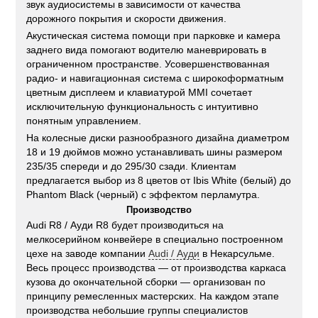
звук аудиосистемы в зависимости от качества
дорожного покрытия и скорости движения.
Акустическая система помощи при парковке и камера
заднего вида помогают водителю маневрировать в
ограниченном пространстве. Усовершенствованная
радио- и навигационная система с широкоформатным
цветным дисплеем и клавиатурой MMI сочетает
исключительную функциональность с интуитивно
понятным управлением.
На колесные диски разнообразного дизайна диаметром
18 и 19 дюймов можно устанавливать шины размером
235/35 спереди и до 295/30 сзади. Клиентам
предлагается выбор из 8 цветов от Ibis White (белый) до
Phantom Black (черный) с эффектом перламутра.
Производство
Audi R8 / Ауди R8 будет производиться на
мелкосерийном конвейере в специально построенном
цехе на заводе компании
Audi / Ауди
в Некарсульме.
Весь процесс производства — от производства каркаса
кузова до окончательной сборки — организован по
принципу ремесленных мастерских. На каждом этапе
производства небольшие группы специалистов