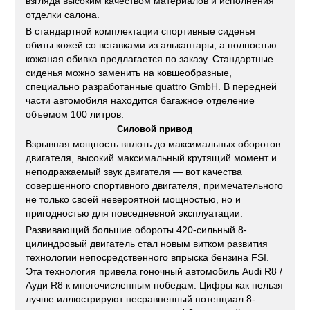
взгляда высоким качеством материалов и исполнения
отделки салона.
В стандартной комплектации спортивные сиденья
обиты кожей со вставками из алькантары, а полностью
кожаная обивка предлагается по заказу. Стандартные
сиденья можно заменить на ковшеобразные,
специально разработанные quattro GmbH. В передней
части автомобиля находится багажное отделение
объемом 100 литров.
Силовой привод
Взрывная мощность вплоть до максимальных оборотов
двигателя, высокий максимальный крутящий момент и
неподражаемый звук двигателя — вот качества
совершенного спортивного двигателя, примечательного
не только своей невероятной мощностью, но и
пригодностью для повседневной эксплуатации.
Развивающий большие обороты 420-сильный 8-
цилиндровый двигатель стал новым витком развития
технологии непосредственного впрыска бензина FSI.
Эта технология привела гоночный автомобиль Audi R8 /
Ауди R8 к многочисленным победам. Цифры как нельзя
лучше иллюстрируют несравненный потенциал 8-