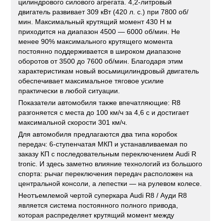
цилиндрового силового агрегата. 4,2-литровый
двигатель развивает 309 кВт (420 л. с.) при 7800 об/
мин. Максимальный крутящий момент 430 Н м
приходится на диапазон 4500 — 6000 об/мин. Не
менее 90% максимального крутящего момента
постоянно поддерживается в широком диапазоне
оборотов от 3500 до 7600 об/мин. Благодаря этим
характеристикам новый восьмицилиндровый двигатель
обеспечивает максимальное тяговое усилие
практически в любой ситуации.
Показатели автомобиля также впечатляющие: R8
разгоняется с места до 100 км/ч за 4,6 с и достигает
максимальной скорости 301 км/ч.
Для автомобиля предлагаются два типа коробок
передач: 6-ступенчатая МКП и устанавливаемая по
заказу КП с последовательным переключением Audi R
tronic. И здесь заметно влияние технологий из большого
спорта: рычаг переключения передач расположен на
центральной консоли, а лепестки — на рулевом колесе.
Неотъемлемой чертой суперкара Audi R8 / Ауди R8
является система постоянного полного привода,
которая распределяет крутящий момент между