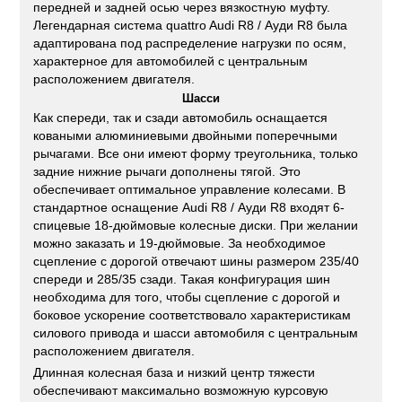
передней и задней осью через вязкостную муфту.
Легендарная система quattro Audi R8 / Ауди R8 была
адаптирована под распределение нагрузки по осям,
характерное для автомобилей с центральным
расположением двигателя.
Шасси
Как спереди, так и сзади автомобиль оснащается
коваными алюминиевыми двойными поперечными
рычагами. Все они имеют форму треугольника, только
задние нижние рычаги дополнены тягой. Это
обеспечивает оптимальное управление колесами. В
стандартное оснащение Audi R8 / Ауди R8 входят 6-
спицевые 18-дюймовые колесные диски. При желании
можно заказать и 19-дюймовые. За необходимое
сцепление с дорогой отвечают шины размером 235/40
спереди и 285/35 сзади. Такая конфигурация шин
необходима для того, чтобы сцепление с дорогой и
боковое ускорение соответствовало характеристикам
силового привода и шасси автомобиля с центральным
расположением двигателя.
Длинная колесная база и низкий центр тяжести
обеспечивают максимально возможную курсовую