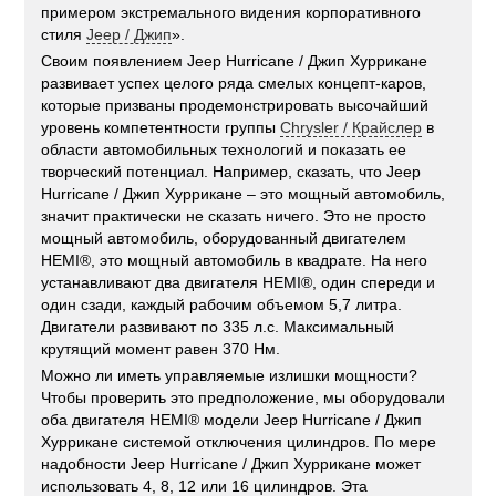
примером экстремального видения корпоративного
стиля
Jeep / Джип
».
Своим появлением Jeep Hurricane / Джип Хуррикане
развивает успех целого ряда смелых концепт-каров,
которые призваны продемонстрировать высочайший
уровень компетентности группы
Chrysler / Крайслер
в
области автомобильных технологий и показать ее
творческий потенциал. Например, сказать, что Jeep
Hurricane / Джип Хуррикане – это мощный автомобиль,
значит практически не сказать ничего. Это не просто
мощный автомобиль, оборудованный двигателем
HEMI®, это мощный автомобиль в квадрате. На него
устанавливают два двигателя HEMI®, один спереди и
один сзади, каждый рабочим объемом 5,7 литра.
Двигатели развивают по 335 л.с. Максимальный
крутящий момент равен 370 Нм.
Можно ли иметь управляемые излишки мощности?
Чтобы проверить это предположение, мы оборудовали
оба двигателя HEMI® модели Jeep Hurricane / Джип
Хуррикане системой отключения цилиндров. По мере
надобности Jeep Hurricane / Джип Хуррикане может
использовать 4, 8, 12 или 16 цилиндров. Эта