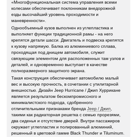
«Многофункциональная система управления всеми
колесами обеспечивает поклонникам внедорожной
езды высочайший уровень проходимости и
маневренности».
Однообъемный кузов выполнен из углепластика и
выполняет функции традиционной рамы - на него
крепятся детали шасси. Двигатель и подвеска крепятся
к кузову напрямую. Балка из алюминиевого сплава,
проходящая под днищем автомобиля, служит
связующим элементом для расположенных там узлов и
деталей, и одновременно выступает в качестве
полноразмерного защитного экрана.
Такая конструкция обеспечивает автомобилю малый
вес и высокую прочность, в сочетании с утилитарной
внешностью. Дизайн Jeep Hurricane / Джип Хуррикане
является результатом бескомпромиссного и
минималистского подхода, сдобренного
отличительными признаками бренда
Jeep / Джип
,
такими как радиаторная решетка с семью прорезями,
два сиденья и отсутствие дверей. Внутри пассажиров
окружает углепластик и полированный алюминий,
решенный в цветовой гамме Black Thunder и Tiluminum.