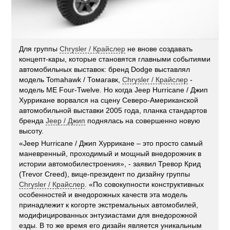
Для группы
Chrysler / Крайслер
не внове создавать
концепт-кары, которые становятся главными событиями
автомобильных выставок: бренд Dodge выставлял
модель Tomahawk / Томагавк,
Chrysler / Крайслер
-
модель ME Four-Twelve. Но когда Jeep Hurricane / Джип
Хуррикане ворвался на сцену Северо-Американской
автомобильной выставки 2005 года, планка стандартов
бренда
Jeep / Джип
поднялась на совершенно новую
высоту.
«Jeep Hurricane / Джип Хуррикане – это просто самый
маневренный, проходимый и мощный внедорожник в
истории автомобилестроения», - заявил Тревор Крид
(Trevor Creed), вице-президент по дизайну группы
Chrysler / Крайслер
. «По совокупности конструктивных
особенностей и внедорожных качеств эта модель
принадлежит к когорте экстремальных автомобилей,
модифицированных энтузиастами для внедорожной
езды. В то же время его дизайн является уникальным