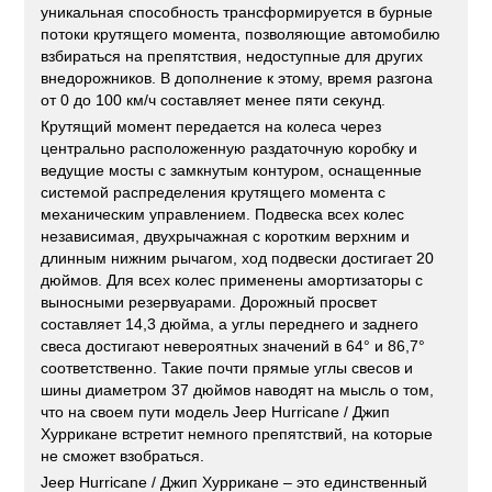
уникальная способность трансформируется в бурные
потоки крутящего момента, позволяющие автомобилю
взбираться на препятствия, недоступные для других
внедорожников. В дополнение к этому, время разгона
от 0 до 100 км/ч составляет менее пяти секунд.
Крутящий момент передается на колеса через
центрально расположенную раздаточную коробку и
ведущие мосты с замкнутым контуром, оснащенные
системой распределения крутящего момента с
механическим управлением. Подвеска всех колес
независимая, двухрычажная с коротким верхним и
длинным нижним рычагом, ход подвески достигает 20
дюймов. Для всех колес применены амортизаторы с
выносными резервуарами. Дорожный просвет
составляет 14,3 дюйма, а углы переднего и заднего
свеса достигают невероятных значений в 64° и 86,7°
соответственно. Такие почти прямые углы свесов и
шины диаметром 37 дюймов наводят на мысль о том,
что на своем пути модель Jeep Hurricane / Джип
Хуррикане встретит немного препятствий, на которые
не сможет взобраться.
Jeep Hurricane / Джип Хуррикане – это единственный