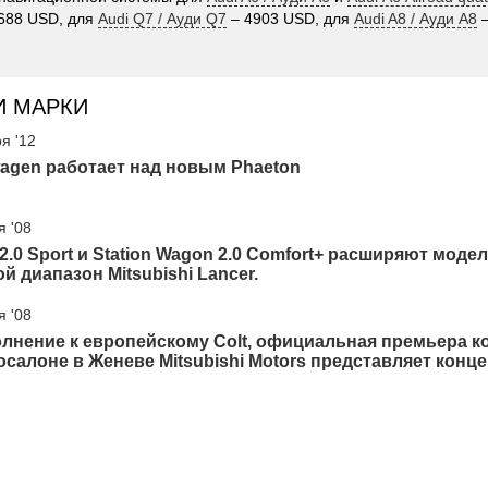
688 USD, для
Audi Q7 / Ауди Q7
– 4903 USD, для
Audi A8 / Ауди А8
–
И МАРКИ
я '12
agen работает над новым Phaeton
я '08
2.0 Sport и Station Wagon 2.0 Comfort+ расширяют моде
й диапазон Mitsubishi Lancer.
я '08
лнение к европейскому Colt, официальная премьера к
осалоне в Женеве Mitsubishi Motors представляет концеп