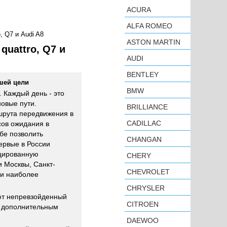
ACURA
ALFA ROMEO
, Q7 и Audi A8
ASTON MARTIN
quattro, Q7 и
AUDI
BENTLEY
шей цели
BMW
 Каждый день - это
овые пути.
BRILLIANCE
рута передвижения в
CADILLAC
сов ожидания в
ебе позволить
CHANGAN
ервые в России
цированную
CHERY
и Москвы, Санкт-
CHEVROLET
ми наиболее
CHRYSLER
ют непревзойденный
CITROEN
м дополнительным
DAEWOO