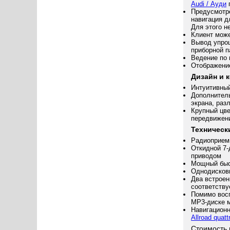
Audi / Ауди
п
Предусмотр
навигация д
Для этого н
Клиент може
Вывод упро
приборной п
Ведение по 
Отображение
Дизайн и 
Интуитивный
Дополнитель
экрана, раз
Крупный цве
передвижен
Техническ
Радиоприем
Откидной 7-
приводом
Мощный быс
Однодисковы
Два встроен
соответству
Помимо вос
MP3-диске м
Навигацион
Allroad quat
Стоимость 