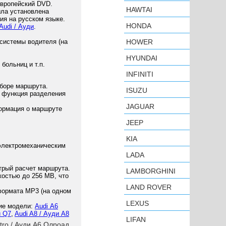
европейский DVD.
HAWTAI
ыла установлена
ия на русском языке.
HONDA
Audi / Ауди
.
системы водителя (на
HOWER
HYUNDAI
больниц и т.п.
INFINITI
боре маршрута.
ISUZU
 функция разделения
JAGUAR
формация о маршруте
JEEP
KIA
 электромеханическим
LADA
трый расчет маршрута.
LAMBORGHINI
остью до 256 MB, что
LAND ROVER
формата MP3 (на одном
LEXUS
ие модели:
Audi А6
и Q7
,
Audi A8 / Ауди А8
LIFAN
ttro / Ауди А6 Олроад