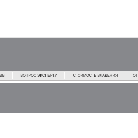
ЙВЫ
ВОПРОС ЭКСПЕРТУ
СТОИМОСТЬ ВЛАДЕНИЯ
О