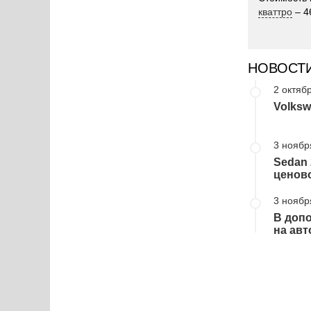
кваттро
– 4
НОВОСТ
2 октябр
Volksw
3 ноябр
Sedan 
ценово
3 ноябр
В допо
на авт