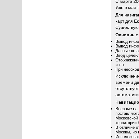
С марта 20
Уже в мае 
Для навиг
карт для Е
Существующ
Основные 
Вывод инфор
Вывод инфо
Данные по 
Ввод целей/
Отображение
и т.п.
При необход
Исключение
времени дв
отсутствуе
автоматизи
Навигацио
Впервые на 
поставляют
Московской 
территории 
В отличие о
Москвы, но 
Использован