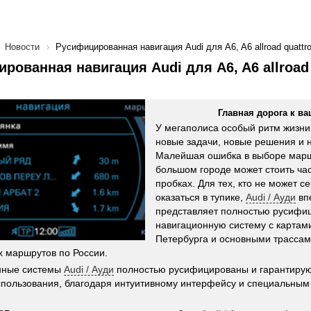
Новости
Русифицированная навигация Audi для A6, A6 allroad quattro
рованная навигация Audi для A6, A6 allroad 
Главная дорога к ва
У мегаполиса особый ритм жизни.
новые задачи, новые решения и н
Малейшая ошибка в выборе марш
большом городе может стоить ча
пробках. Для тех, кто не может с
оказаться в тупике,
Audi / Ауди
вп
представляет полностью русифи
навигационную систему с картам
Петербурга и основными трасса
 маршрутов по России.
нные системы
Audi / Ауди
полностью русифицированы и гарантиру
пользования, благодаря интуитивному интерфейсу и специальны