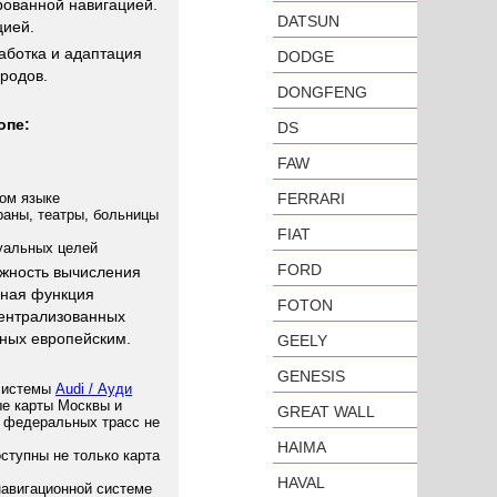
ованной навигацией.
DATSUN
цией.
аботка и адаптация
DODGE
ородов.
DONGFENG
опе:
DS
FAW
ком языке
FERRARI
раны, театры, больницы
FIAT
уальных целей
FORD
ожность вычисления
нная функция
FOTON
централизованных
ных европейским.
GEELY
GENESIS
 системы
Audi / Ауди
е карты Москвы и
GREAT WALL
х федеральных трасс не
HAIMA
ступны не только карта
HAVAL
навигационной системе