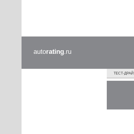
auto
rating
.ru
ТЕСТ-ДРА