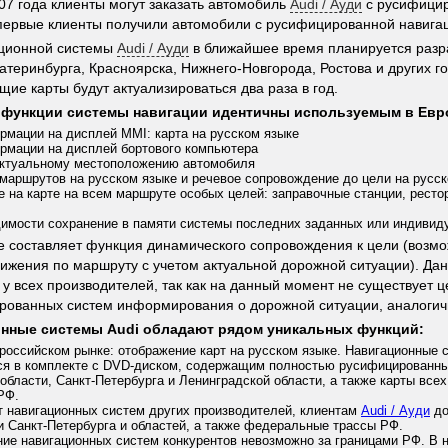
07 года клиенты могут заказать автомобиль
Audi / Ауди
с русифицир
первые клиенты получили автомобили с русифицированной навига
ационной системы
Audi / Ауди
в ближайшее время планируется разр
катеринбурга, Красноярска, Нижнего-Новгорода, Ростова и других г
ие карты будут актуализироваться два раза в год.
функции системы навигации идентичны используемым в Евр
мации на дисплей MMI: карта на русском языке
рмации на дисплей бортового компьютера
актуальному местоположению автомобиля
маршрутов на русском языке и речевое сопровождение до цели на русс
 на карте на всем маршруте особых целей: заправочные станции, ресто
имости сохранение в памяти системы последних заданных или индивид
 составляет функция динамического сопровождения к цели (возм
ижения по маршруту с учетом актуальной дорожной ситуации). Да
т у всех производителей, так как на данный момент не существует 
рованных систем информирования о дорожной ситуации, аналогич
нные системы Audi обладают рядом уникальных функций:
российском рынке: отображение карт на русском языке. Навигационные
ся в комплекте с DVD-диском, содержащим полностью русифицированны
области, Санкт-Петербурга и Ленинградской области, а также карты все
РФ.
т навигационных систем других производителей, клиентам
Audi / Ауди
до
и Санкт-Петербурга и областей, а также федеральные трассы РФ.
ие навигационных систем конкурентов невозможно за границами РФ. В 