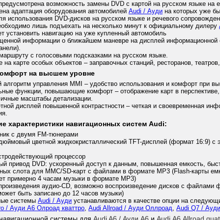
редусмотрена возможность замены DVD с картой на русском языке на 
ена адаптация оборудования автомобилей
Audi / Ауди
на которых уже б
ля использования DVD-дисков на русском языке и речевого сопровожден
еобходимо лишь подъехать на несколько минут к официальному дилеру
т установить навигацию на уже купленный автомобиль
щенной информации о ближайшем маневре на дисплей информационной 
анели).
маршруту с голосовыми подсказками на русском языке.
 на карте особых объектов – заправочных станций, ресторанов, театров, 
комфорт на высшем уровне
 алгоритм управления MMI – удобство использования и комфорт при вы
ные функции, повышающие комфорт – отображение карт в перспективе,
личные масштабы детализации.
тной дисплей повышенной контрастности – четкая и своевременная ин
ия.
ие характеристики навигационных систем Audi:
ник с двумя FM-тюнерами
дюймовый цветной жидкокристаллический TFT-дисплей (формат 16:9) с
тродействующий процессор
й привод DVD: ускоренный доступ к данным, повышенная емкость, быс
ных слота для MMC/SD-карт с файлами в формате MP3 (Flash-карты емк
ет примерно 4 часам музыки в формате MP3)
произведения аудио-CD, возможно воспроизведение дисков с файлами 
ожет быть записано до 12 часов музыки)
ные системы
Audi / Ауди
устанавливаются в качестве опции на следующ
tro / Ауди А6 Олроад кваттро
,
Audi Allroad / Ауди Оллроад
,
Audi Q7 / Ауд
навигационной системы для
Audi A6 / Ауди А6
и
Audi А6 Allroad qua