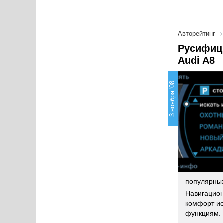
Авторейтинг
Русифици
Audi A8
3 ноября '08
популярных
Навигацио
комфорт ис
функциям.