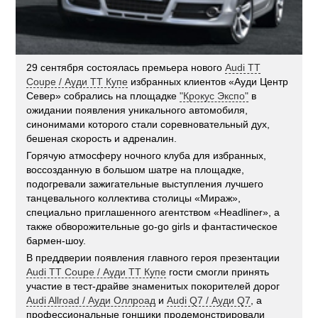
29 сентября состоялась премьера нового
Audi TT
Coupe / Ауди ТТ Купе
избранных клиентов «Ауди Центр
Север» собрались на площадке
"Крокус Экспо"
в
ожидании появления уникального автомобиля,
синонимами которого стали соревновательный дух,
бешеная скорость и адреналин.
Горячую атмосферу ночного клуба для избранных,
воссозданную в большом шатре на площадке,
подогревали зажигательные выступления лучшего
танцевального коллектива столицы «Мираж»,
специально приглашенного агентством «Headliner», а
также обворожительные go-go girls и фантастическое
бармен-шоу.
В преддверии появления главного героя презентации
Audi TT Coupe / Ауди ТТ Купе
гости смогли принять
участие в тест-драйве знаменитых покорителей дорог
Audi Allroad / Ауди Оллроад
и
Audi Q7 / Ауди Q7
, а
профессиональные гонщики продемонстрировали