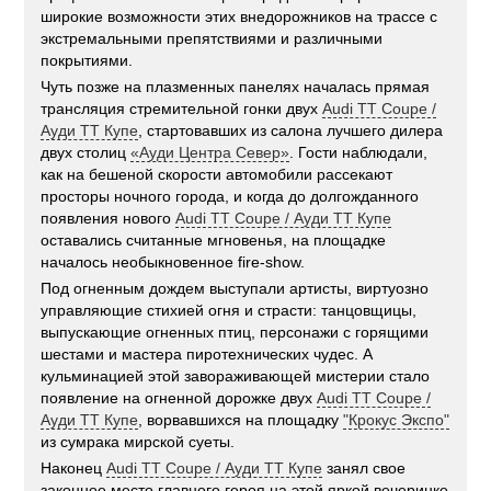
широкие возможности этих внедорожников на трассе с
экстремальными препятствиями и различными
покрытиями.
Чуть позже на плазменных панелях началась прямая
трансляция стремительной гонки двух
Audi TT Coupe /
Ауди ТТ Купе
, стартовавших из салона лучшего дилера
двух столиц
«Ауди Центра Север»
. Гости наблюдали,
как на бешеной скорости автомобили рассекают
просторы ночного города, и когда до долгожданного
появления нового
Audi TT Coupe / Ауди ТТ Купе
оставались считанные мгновенья, на площадке
началось необыкновенное fire-show.
Под огненным дождем выступали артисты, виртуозно
управляющие стихией огня и страсти: танцовщицы,
выпускающие огненных птиц, персонажи с горящими
шестами и мастера пиротехнических чудес. А
кульминацией этой завораживающей мистерии стало
появление на огненной дорожке двух
Audi TT Coupe /
Ауди ТТ Купе
, ворвавшихся на площадку
"Крокус Экспо"
из сумрака мирской суеты.
Наконец
Audi TT Coupe / Ауди ТТ Купе
занял свое
законное место главного героя на этой яркой вечеринке