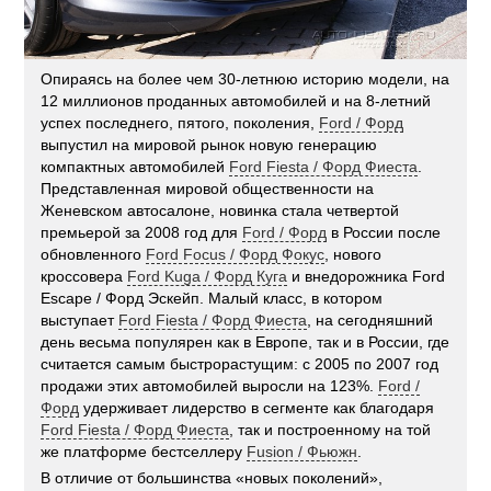
Опираясь на более чем 30-летнюю историю модели, на
12 миллионов проданных автомобилей и на 8-летний
успех последнего, пятого, поколения,
Ford / Форд
выпустил на мировой рынок новую генерацию
компактных автомобилей
Ford Fiesta / Форд Фиеста
.
Представленная мировой общественности на
Женевском автосалоне, новинка стала четвертой
премьерой за 2008 год для
Ford / Форд
в России после
обновленного
Ford Focus / Форд Фокус
, нового
кроссовера
Ford Kuga / Форд Куга
и внедорожника Ford
Escape / Форд Эскейп. Малый класс, в котором
выступает
Ford Fiesta / Форд Фиеста
, на сегодняшний
день весьма популярен как в Европе, так и в России, где
считается самым быстрорастущим: с 2005 по 2007 год
продажи этих автомобилей выросли на 123%.
Ford /
Форд
удерживает лидерство в сегменте как благодаря
Ford Fiesta / Форд Фиеста
, так и построенному на той
же платформе бестселлеру
Fusion / Фьюжн
.
В отличие от большинства «новых поколений»,