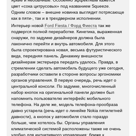
цвет «сока цитрусовых» под названием Squeeze.
Одним словом – внешне новинка выглядит потрясающе
как в пяти-, так и в трехдверном исполнении.
Интерьер новой
Ford Fiesta / Форд Фиеста
так же
подвергся полной переработке. Кинетика, выраженная
снаружи, по задумке дизайнеров должна была
лаконично перейти и внутрь автомобиля. Для этого
была спроектирована новая, весьма футуристического
вида, передняя панель. Динамику внешности
дизайнерам экстерьера передать удалось. Правда, в
стремлении сделать автомобиль будущего уже сегодня,
разработчики оставили в стороне вопросы эргономики
органов управления. В первую очередь, речь идет о
центральной консоли. По задумке, многочисленный
набор кнопок на оригинальной панели должен был
напомнить пользователю интерфейс мобильного
телефона. На деле же, модель телефона-прообраза
давно устарела (речь идет о линейке Nokia пятилетней
давности), а кнопок у автомобиля стало гораздо
больше, чем хотелось бы. Органы управления
климатической системой расположены также не очень
удобно для интуитивного управления: ближе к