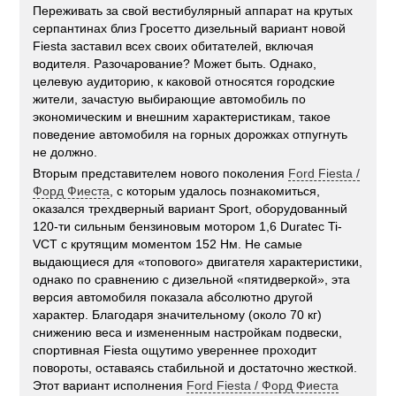
Переживать за свой вестибулярный аппарат на крутых
серпантинах близ Гросетто дизельный вариант новой
Fiesta заставил всех своих обитателей, включая
водителя. Разочарование? Может быть. Однако,
целевую аудиторию, к каковой относятся городские
жители, зачастую выбирающие автомобиль по
экономическим и внешним характеристикам, такое
поведение автомобиля на горных дорожках отпугнуть
не должно.
Вторым представителем нового поколения
Ford Fiesta /
Форд Фиеста
, с которым удалось познакомиться,
оказался трехдверный вариант Sport, оборудованный
120-ти сильным бензиновым мотором 1,6 Duratec Ti-
VCT с крутящим моментом 152 Нм. Не самые
выдающиеся для «топового» двигателя характеристики,
однако по сравнению с дизельной «пятидверкой», эта
версия автомобиля показала абсолютно другой
характер. Благодаря значительному (около 70 кг)
снижению веса и измененным настройкам подвески,
спортивная Fiesta ощутимо увереннее проходит
повороты, оставаясь стабильной и достаточно жесткой.
Этот вариант исполнения
Ford Fiesta / Форд Фиеста