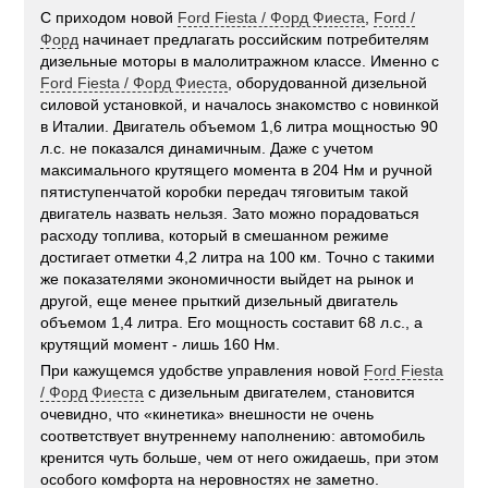
С приходом новой
Ford Fiesta / Форд Фиеста
,
Ford /
Форд
начинает предлагать российским потребителям
дизельные моторы в малолитражном классе. Именно с
Ford Fiesta / Форд Фиеста
, оборудованной дизельной
силовой установкой, и началось знакомство с новинкой
в Италии. Двигатель объемом 1,6 литра мощностью 90
л.с. не показался динамичным. Даже с учетом
максимального крутящего момента в 204 Нм и ручной
пятиступенчатой коробки передач тяговитым такой
двигатель назвать нельзя. Зато можно порадоваться
расходу топлива, который в смешанном режиме
достигает отметки 4,2 литра на 100 км. Точно с такими
же показателями экономичности выйдет на рынок и
другой, еще менее прыткий дизельный двигатель
объемом 1,4 литра. Его мощность составит 68 л.с., а
крутящий момент - лишь 160 Нм.
При кажущемся удобстве управления новой
Ford Fiesta
/ Форд Фиеста
с дизельным двигателем, становится
очевидно, что «кинетика» внешности не очень
соответствует внутреннему наполнению: автомобиль
кренится чуть больше, чем от него ожидаешь, при этом
особого комфорта на неровностях не заметно.