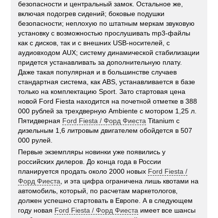
безопасности и центральный замок. Остальное же,
включая подогрев сидений; боковые подушки
безопасности; неплохую по штатным меркам звуковую
установку с возможностью прослушивать mp3-файлы
как с дисков, так и с внешних USB-носителей, с
аудиовходом AUX; систему динамической стабилизации
придется устанавливать за дополнительную плату.
Даже такая популярная и в большинстве случаев
стандартная система, как ABS, устанавливается в базе
только на комплектацию Sport. Зато стартовая цена
новой Ford Fiesta находится на почетной отметке в 388
000 рублей за трехдверную Ambiente с мотором 1,25 л.
Пятидверная
Ford Fiesta / Форд Фиеста
Titanium с
дизельным 1,6 литровым двигателем обойдется в 507
000 рулей.
Первые экземпляры новинки уже появились у
российских дилеров. До конца года в России
планируется продать около 2000 новых
Ford Fiesta /
Форд Фиеста
, и эта цифра ограничена лишь квотами на
автомобиль, который, по расчетам маркетологов,
должен успешно стартовать в Европе. А в следующем
году новая
Ford Fiesta / Форд Фиеста
имеет все шансы