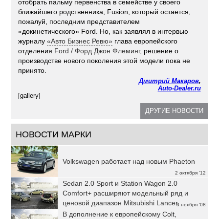
отобрать пальму первенства в семействе у своего
ближайшего родственника, Fusion, который остается,
пожалуй, последним представителем
«докинетического» Ford. Но, как заявлял в интервью
журналу
«Авто Бизнес Ревю»
глава европейского
отделения
Ford / Форд
Джон Флеминг
, решение о
производстве нового поколения этой модели пока не
принято.
Дмитрий Макаров
,
Auto-Dealer.ru
[gallery]
ДРУГИЕ НОВОСТИ
НОВОСТИ МАРКИ
Volkswagen работает над новым Phaeton
2 октября '12
Sedan 2.0 Sport и Station Wagon 2.0
Comfort+ расширяют модельный ряд и
ценовой диапазон Mitsubishi Lancer.
3 ноября '08
В дополнение к европейскому Colt,