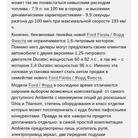
может так же похвастаться невысоким расходом
топлива - 7,9 л. на 100 км в городе - и высокими
динамическими характеристиками - 9,9 секунды
разгона до 100 км/ч при максимальной скорости 193 км/
ч.
Конечно, бензиновая линейка новой
Ford Fiesta / Форд
Фиеста
не ограничивается 1,6-литровым мотором.
Помимо него дилеры могут предложить своим клиентам
автомобили с двумя версиями 1,25-литрового
двигателя Duratec мощностью 60 и 82 л.с., а так же – с
мотором 1,4 Duratec мощностью 96 л.с. Именно эта
силовая установка может стать хитом продаж в
семействе нового
Ford Fiesta / Форд Фиеста
.
Модели
Ford / Форд
в последнее время отличаются
широким выбором возможных комплектаций: от самого
доступного Ambiente с минимумом опций до роскошных
Ghia и Titanium, степень оборудования и класс отделки
которых может посоперничать с куда более пафосными
конкурентами. Правда за все навороты придется
доплачивать отдельно: в самой простой комплектации
Ambiente предусмотрены лишь усилитель руля,
электропривод зеркал, две передние подушки