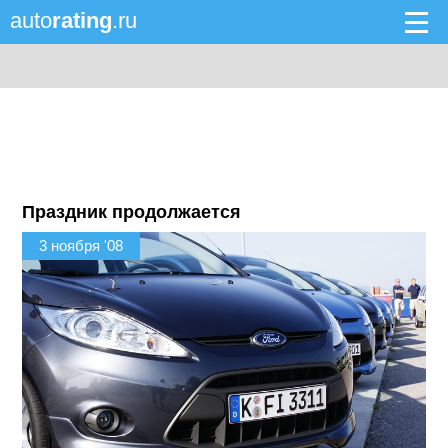
auto
rating
.ru
Праздник продолжается
3 ноября '08