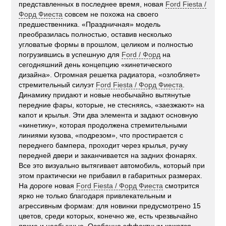
представленных в последнее время, новая
Ford Fiesta /
Форд Фиеста
совсем не похожа на своего
предшественника. «Праздничная» модель
преобразилась полностью, оставив несколько
угловатые формы в прошлом, целиком и полностью
погрузившись в успешную для
Ford / Форд
на
сегодняшний день концепцию «кинетического
дизайна». Огромная решетка радиатора, «озлобляет»
стремительный силуэт
Ford Fiesta / Форд Фиеста
.
Динамику придают и новые необычайно вытянутые
передние фары, которые, не стесняясь, «заезжают» на
капот и крылья. Эти два элемента и задают основную
«кинетику», которая продолжена стремительными
линиями кузова, «подрезом», что простирается с
переднего бампера, проходит через крылья, ручку
передней двери и заканчивается на задних фонарях.
Все это визуально вытягивает автомобиль, который при
этом практически не прибавил в габаритных размерах.
На дороге новая
Ford Fiesta / Форд Фиеста
смотрится
ярко не только благодаря привлекательным и
агрессивным формам: для новинки предусмотрено 15
цветов, среди которых, конечно же, есть чрезвычайно
яркие и необычные. Особенно эффектным кажется