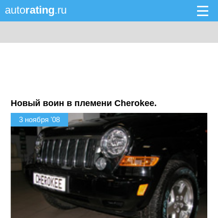
auto
rating
.ru
Новый воин в племени Cherokee.
3 ноября '08