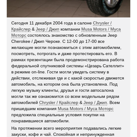
Сегодня 11 декабря 2004 года в салоне
Chrysler /
Крайслер
&
Jeep / Джип
компании
Musa Motors / Муса
Моторс
состоялось знакомство с обновленным Jeep
Cherokee / Джип Чероке. С 12-00 до 17-00 все
желающие могли познакомиться с этим автомобилем,
посмотреть, потрогать и даже протестировать его. В
рамках презентации была продемонстрирована работа
федеральной спутниковой системы «Цезарь Сателлит»
в режиме on-line. Гости могли увидеть систему в
действии, отслеживая где и с какой скоростью движется
автомобиль, на котором она была установлена. Под
легкую музыку клиенты, друзья и гости автосалона
могли так же ознакомится со всем модельным рядом
автомобилей
Chrysler / Крайслер
&
Jeep / Джип
. Всем
пришедшим компания
Musa Motors / Муса Моторс
предложила специальные условия покупки на
понравившиеся автомобили.
На протяжении всего мероприятия подавались легкие
закуски, кофе и чай. Спокойная и непринужденная