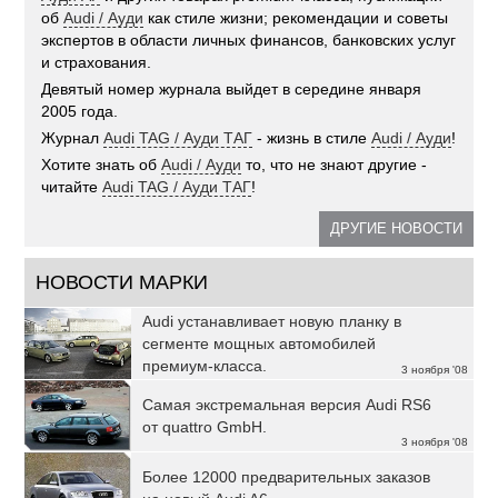
об
Audi / Ауди
как стиле жизни; рекомендации и советы
экспертов в области личных финансов, банковских услуг
и страхования.
Девятый номер журнала выйдет в середине января
2005 года.
Журнал
Audi TAG / Ауди ТАГ
- жизнь в стиле
Audi / Ауди
!
Хотите знать об
Audi / Ауди
то, что не знают другие -
читайте
Audi TAG / Ауди ТАГ
!
ДРУГИЕ НОВОСТИ
НОВОСТИ МАРКИ
Audi устанавливает новую планку в
сегменте мощных автомобилей
премиум-класса.
3 ноября '08
Самая экстремальная версия Audi RS6
от quattro GmbH.
3 ноября '08
Более 12000 предварительных заказов