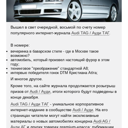
Вышел в свет очередной, восьмой по счету номер
популярного интернет-журнала
Audi TAG / Ауди ТАГ
.
В номере:
вечеринка в баварском стиле - где в Москве такое
возможно?
автомобиль, который произвел настоящий фурор в этом
году;
тюнинговое "преображение" стандартной А8;
интервью победителя гонок DTM Кристиана Абта;
И многое другое.
Кроме того, на сайте журнала продолжается розыгрыш
призов от
Audi / Ауди
, итоги которого будут подведены в
конце декабря.
Audi TAG / Ауди ТАГ
- уникальное корпоративное
интернет-издание в сообществе
Audi / Ауди
. На его
страницах читатели могут найти эксклюзивные
материалы о новых автомобилях концерна
Audi AG /
Ауди АГ
и других товарах premium-класса; публикации