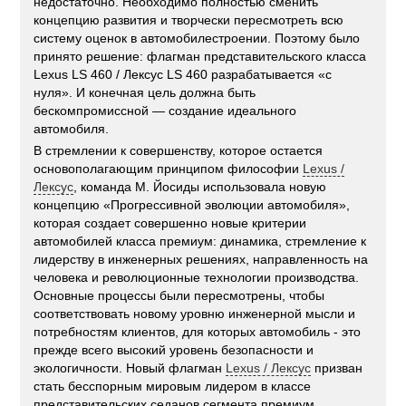
недостаточно. Необходимо полностью сменить
концепцию развития и творчески пересмотреть всю
систему оценок в автомобилестроении. Поэтому было
принято решение: флагман представительского класса
Lexus LS 460 / Лексус LS 460 разрабатывается «с
нуля». И конечная цель должна быть
бескомпромиссной — создание идеального
автомобиля.
В стремлении к совершенству, которое остается
основополагающим принципом философии
Lexus /
Лексус
, команда М. Йосиды использовала новую
концепцию «Прогрессивной эволюции автомобиля»,
которая создает совершенно новые критерии
автомобилей класса премиум: динамика, стремление к
лидерству в инженерных решениях, направленность на
человека и революционные технологии производства.
Основные процессы были пересмотрены, чтобы
соответствовать новому уровню инженерной мысли и
потребностям клиентов, для которых автомобиль - это
прежде всего высокий уровень безопасности и
экологичности. Новый флагман
Lexus / Лексус
призван
стать бесспорным мировым лидером в классе
представительских седанов сегмента премиум.