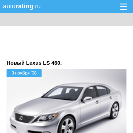
auto
rating
.ru
Новый Lexus LS 460.
3 ноября '08