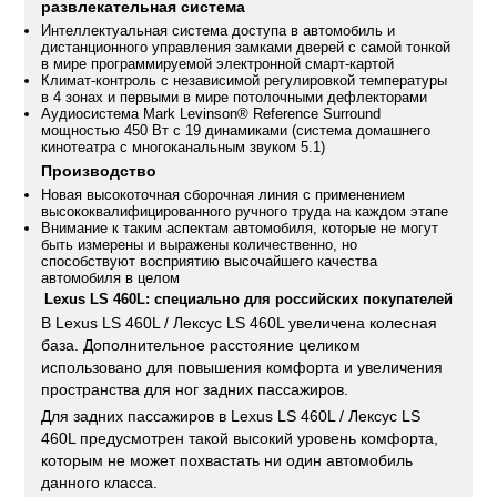
развлекательная система
Интеллектуальная система доступа в автомобиль и
дистанционного управления замками дверей с самой тонкой
в мире программируемой электронной смарт-картой
Климат-контроль с независимой регулировкой температуры
в 4 зонах и первыми в мире потолочными дефлекторами
Аудиосистема Mark Levinson® Reference Surround
мощностью 450 Вт с 19 динамиками (система домашнего
кинотеатра с многоканальным звуком 5.1)
Производство
Новая высокоточная сборочная линия с применением
высококвалифицированного ручного труда на каждом этапе
Внимание к таким аспектам автомобиля, которые не могут
быть измерены и выражены количественно, но
способствуют восприятию высочайшего качества
автомобиля в целом
Lexus LS 460L: специально для российских покупателей
В Lexus LS 460L / Лексус LS 460L увеличена колесная
база. Дополнительное расстояние целиком
использовано для повышения комфорта и увеличения
пространства для ног задних пассажиров.
Для задних пассажиров в Lexus LS 460L / Лексус LS
460L предусмотрен такой высокий уровень комфорта,
которым не может похвастать ни один автомобиль
данного класса.