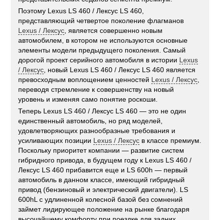
Поэтому Lexus LS 460 / Лексус LS 460,
представляющий четвертое поколение флагманов
Lexus / Лексус
, является совершенно новым
автомобилем, в котором не используются основные
элементы модели предыдущего поколения. Самый
дорогой проект серийного автомобиля в истории
Lexus
/ Лексус
, новый Lexus LS 460 / Лексус LS 460 является
превосходным воплощением ценностей
Lexus / Лексус
,
переводя стремление к совершенству на новый
уровень и изменяя само понятие роскоши.
Теперь Lexus LS 460 / Лексус LS 460 — это не один
единственный автомобиль, но ряд моделей,
удовлетворяющих разнообразные требования и
усиливающих позиции
Lexus / Лексус
в классе премиум.
Поскольку приоритет компании — развитие систем
гибридного привода, в будущем году к Lexus LS 460 /
Лексус LS 460 прибавится еще и LS 600h — первый
автомобиль в данном классе, имеющий гибридный
привод (бензиновый и электрический двигатели). LS
600hL с удлиненной колесной базой без сомнений
займет лидирующее положение на рынке благодаря
высочайшему комфорту при поездке для задних