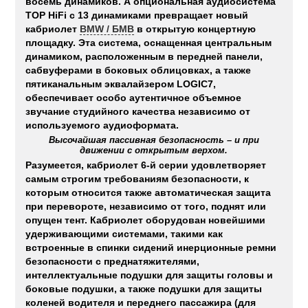
восемь динамиков. А опциональная аудиосистема
TOP HiFi с 13 динамиками превращает новый
кабриолет
BMW / БМВ
в открытую концертную
площадку. Эта система, оснащенная центральным
динамиком, расположенным в передней панели,
сабвуферами в боковых облицовках, а также
пятиканальным эквалайзером LOGIC7,
обеспечивает особо аутентичное объемное
звучание студийного качества независимо от
используемого аудиоформата.
Высочайшая пассивная безопасность – и при
движении с открытым верхом.
Разумеется, кабриолет 6-й серии удовлетворяет
самым строгим требованиям безопасности, к
которым относится также автоматическая защита
при перевороте, независимо от того, поднят или
опущен тент. Кабриолет оборудован новейшими
удерживающими системами, такими как
встроенные в спинки сидений инерционные ремни
безопасности с преднатяжителями,
интеллектуальные подушки для защиты головы и
боковые подушки, а также подушки для защиты
коленей водителя и переднего пассажира (для