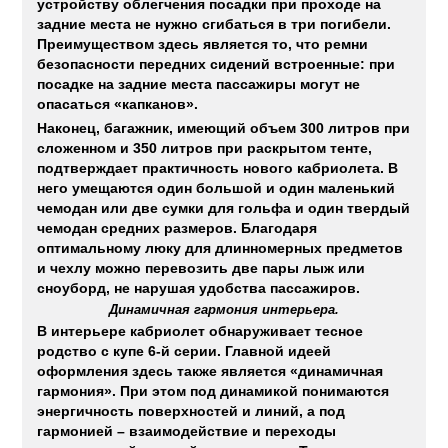
устройству облегчения посадки при проходе на
задние места не нужно сгибаться в три погибели.
Преимуществом здесь является то, что ремни
безопасности передних сидений встроенные: при
посадке на задние места пассажиры могут не
опасаться «капканов».
Наконец, багажник, имеющий объем 300 литров при
сложенном и 350 литров при раскрытом тенте,
подтверждает практичность нового кабриолета. В
него умещаются один большой и один маленький
чемодан или две сумки для гольфа и один твердый
чемодан средних размеров. Благодаря
оптимальному люку для длинномерных предметов
и чехлу можно перевозить две пары лыж или
сноуборд, не нарушая удобства пассажиров.
Динамичная гармония интерьера.
В интерьере кабриолет обнаруживает тесное
родство с купе 6-й серии. Главной идеей
оформления здесь также является «динамичная
гармония». При этом под динамикой понимаются
энергичность поверхностей и линий, а под
гармонией – взаимодействие и переходы