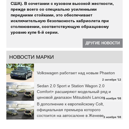
США). В сочетании с кузовом высокой жесткости,
прежде всего со специально усиленными
передними стойками, это обеспечивает
исключительную безопасность кабриолета при
столкновении, соответствующую образцовому
уровню купе 6-й серии.
ДРУГИЕ НОВОСТИ
НОВОСТИ МАРКИ
Volkswagen работает над новым Phaeton
2 октября '12
Sedan 2.0 Sport и Station Wagon 2.0
Comfort+ расширяют модельный ряд и
ценовой диапазон Mitsubishi Lancer.
3 ноября '08
В дополнение к европейскому Colt,
официальная премьера которого
состоится на автосалоне в Женеве
3 ноября '08
Mitsubishi Motors представляет концепт-
кар Colt CZ3.