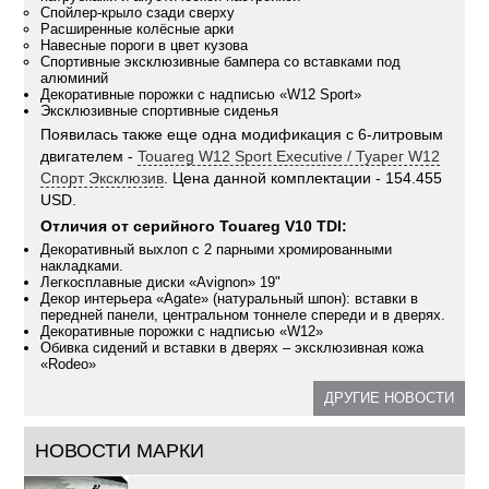
Спойлер-крыло сзади сверху
Расширенные колёсные арки
Навесные пороги в цвет кузова
Спортивные эксклюзивные бампера со вставками под
алюминий
Декоративные порожки с надписью «W12 Sport»
Эксклюзивные спортивные сиденья
Появилась также еще одна модификация с 6-литровым
двигателем -
Touareg W12 Sport Executive / Туарег W12
Спорт Эксклюзив
. Цена данной комплектации - 154.455
USD.
Отличия от серийного Touareg V10 TDI:
Декоративный выхлоп с 2 парными хромированными
накладками.
Легкосплавные диски «Avignon» 19"
Декор интерьера «Agate» (натуральный шпон): вставки в
передней панели, центральном тоннеле спереди и в дверях.
Декоративные порожки с надписью «W12»
Обивка сидений и вставки в дверях – эксклюзивная кожа
«Rodeo»
ДРУГИЕ НОВОСТИ
НОВОСТИ МАРКИ