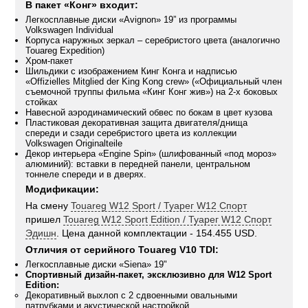
В пакет «Конг» входит:
Легкосплавные диски «Avignon» 19” из программы
Volkswagen Individual
Корпуса наружных зеркал – серебристого цвета (аналогично
Touareg Expedition)
Хром-пакет
Шильдики с изображением Кинг Конга и надписью
«Offizielles Mitglied der King Kong crew» («Официальный член
съемочной труппы фильма «Кинг Конг жив») на 2-х боковых
стойках
Навесной аэродинамический обвес по бокам в цвет кузова
Пластиковая декоративная защита двигателя/днища
спереди и сзади серебристого цвета из коллекции
Volkswagen Originalteile
Декор интерьера «Engine Spin» (шлифованный «под мороз»
алюминий): вставки в передней панели, центральном
тоннеле спереди и в дверях.
Модификации:
На смену
Touareg W12 Sport / Туарег W12 Спорт
пришел
Touareg W12 Sport Edition / Туарег W12 Спорт
Эдишн
. Цена данной комплектации - 154.455 USD.
Отличия от серийного Touareg V10 TDI:
Легкосплавные диски «Siena» 19"
Спортивный дизайн-пакет, эксклюзивно для W12 Sport
Edition:
Декоративный выхлоп с 2 сдвоенными овальными
патрубками и акустической настройкой