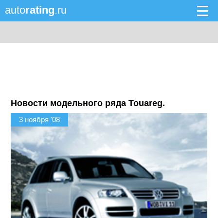
auto
rating
.ru
Новости модельного ряда Touareg.
3 ноября '08