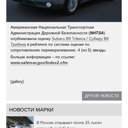
Американская Национальная Транспортная
Администрация Дорожной Безопасности (
NHTSA
)
опубликовала оценку
Subaru B9 Tribeca / Субару В9
Трибека
в рейтинге по системе оценки по
сопротивлению переворачиванию: 4 (из 5) звезды.
Больше информации – по ссылке:
www.safercar.gov/Index2.cfm
.
[gallery]
ДРУГИЕ НОВОСТИ
НОВОСТИ МАРКИ
В России отзывают почти 25 тысяч