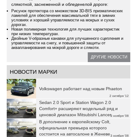
слякотной, заснеженной и обледенелой дороге:
Рисунок протектора со множеством 3D-BIS призматических
ламелей для обеспечения максимальной тяги в зимних
условиях и хорошей управляемости на мокрых и сухих
дорогах.
Новая полимерная технология для лучших характеристик
при низких температурах.
Двойные V-образные канавки для улучшенного сцепления и
управляемости на снегу, и повышенной защиты от
аквапланирования на мокрой дороге и слякоти.
ДРУГИЕ НОВОСТИ
НОВОСТИ МАРКИ
Volkswagen работает над новым Phaeton
2 октября '12
Sedan 2.0 Sport и Station Wagon 2.0
Comfort+ расширяют модельный ряд и
ценовой диапазон Mitsubishi Lancer.
3 ноября '08
В дополнение к европейскому Colt,
официальная премьера которого
состоится на автосалоне в Женеве
3 ноября '08