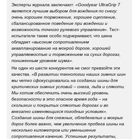
Эксперты журнала заключают:
«Goodyear UltraGrip 7
является лучшим выбором для вождения по снегу:
очень хорошее торможение, хорошее сцепление,
сбалансированное поведение при вождении и
возможность точного рулевого управления»
. Тест-
испытатели также особо подчеркивают, что шина
обладает
«высоким сопротивлением
аквапланированию на мокрой дороге, хорошей
управляемостью и торможением на сухих дорогах,
пониженным уровнем шума»
.
Ни один из шести конкурентов не смог превзойти эти
качества.
«В развитии технологии наших зимних шин
мы четко сфокусировались на создании шины для
критических зимних условий – снега, льда и слякоти.
Мы хотим обеспечить очень высокий уровень
безопасности в это опасное время года – на
скользких и покрытых слякотью дорогах и во
внезапно изменяющихся погодных условиях».
Создание шины для снежных, обледенелых и мокрых
дорог более важно, чем увеличение пробега шины на
несколько километров или уменьшение
сопротивления качению. Успешные результаты,