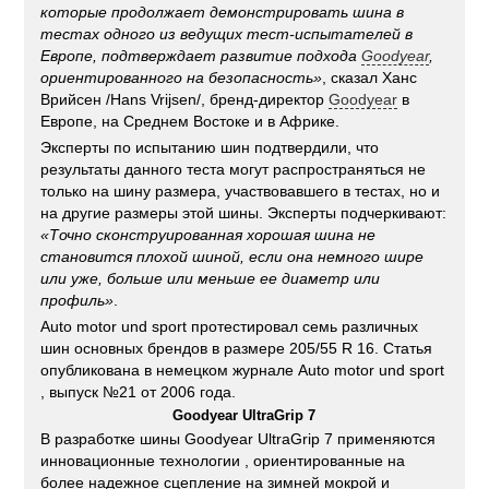
которые продолжает демонстрировать шина в
тестах одного из ведущих тест-испытателей в
Европе, подтверждает развитие подхода
Goodyear
,
ориентированного на безопасность»
, сказал Ханс
Врийсен /Hans Vrijsen/, бренд-директор
Goodyear
в
Европе, на Среднем Востоке и в Африке.
Эксперты по испытанию шин подтвердили, что
результаты данного теста могут распространяться не
только на шину размера, участвовавшего в тестах, но и
на другие размеры этой шины. Эксперты подчеркивают:
«Точно сконструированная хорошая шина не
становится плохой шиной, если она немного шире
или уже, больше или меньше ее диаметр или
профиль»
.
Auto motor und sport протестировал семь различных
шин основных брендов в размере 205/55 R 16. Статья
опубликована в немецком журнале Auto motor und sport
, выпуск №21 от 2006 года.
Goodyear UltraGrip 7
В разработке шины Goodyear UltraGrip 7 применяются
инновационные технологии , ориентированные на
более надежное сцепление на зимней мокрой и