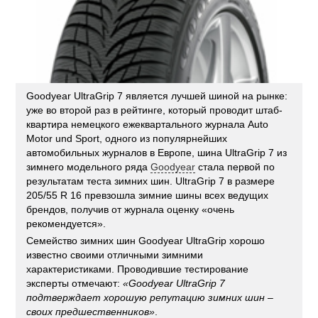
Goodyear UltraGrip 7 является лучшей шиной на рынке:
уже во второй раз в рейтинге, который проводит штаб-
квартира немецкого ежеквартального журнала Auto
Motor und Sport, одного из популярнейших
автомобильных журналов в Европе, шина UltraGrip 7 из
зимнего модельного ряда
Goodyear
стала первой по
результатам теста зимних шин. UltraGrip 7 в размере
205/55 R 16 превзошла зимние шины всех ведущих
брендов, получив от журнала оценку «очень
рекомендуется».
Семейство зимних шин Goodyear UltraGrip хорошо
известно своими отличными зимними
характеристиками. Проводившие тестирование
эксперты отмечают:
«Goodyear UltraGrip 7
подтверждает хорошую репутацию зимних шин –
своих предшественников»
.