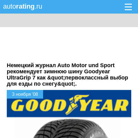
auto
rating
.ru
Немецкий журнал Auto Motor und Sport
рекомендует зимнюю шину Goodyear
UltraGrip 7 как &quot;первоклассный выбор
для езды по снегу&quot;.
3 ноября '08