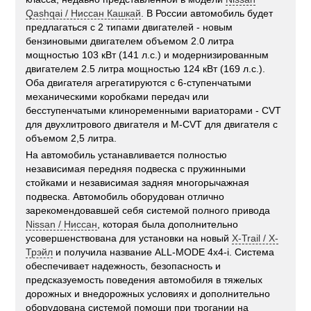
Qashqai / Ниссан Кашкай
. В России автомобиль будет
предлагаться с 2 типами двигателей - новым
бензиновыми двигателем объемом 2.0 литра
мощностью 103 кВт (141 л.с.) и модернизированным
двигателем 2.5 литра мощностью 124 кВт (169 л.с.).
Оба двигателя агрегатируются с 6-ступенчатыми
механическими коробками передач или
бесступенчатыми клиноременными вариаторами - CVT
для двухлитрового двигателя и M-CVT для двигателя с
объемом 2,5 литра.
На автомобиль устанавливается полностью
независимая передняя подвеска с пружинными
стойками и независимая задняя многорычажная
подвеска. Автомобиль оборудован отлично
зарекомендовавшей себя системой полного привода
Nissan / Ниссан
, которая была дополнительно
усовершенствована для установки на новый
X-Trail / Х-
Трэйл
и получила название ALL-MODE 4x4-i. Система
обеспечивает надежность, безопасность и
предсказуемость поведения автомобиля в тяжелых
дорожных и внедорожных условиях и дополнительно
оборудована системой помощи при трогании на