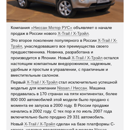
Компания
«Ниссан Мотор РУС»
объявляет о начале
продаж в России нового
X-Trail / Х-Трэйл
.
Это второе поколение популярного в России
X-Trail / Х-
Трэйл
, унаследовавшего все преимущества своего
предшественника. Новинка, разработана и
производится в Японии. Новый
X-Trail / Х-Трэйл
остался
настоящим компактным внедорожником, надежным,
удобным и простым в управлении, с практичным и
вместительным салоном.
Первый
X-Trail / Х-Трэйл
стал исключительно успешной
моделью для компании
Nissan / Ниссан
. Машина
продавалась в 170 странах на пяти континентах, более
800 000 автомобилей этой модели было продано с
момента ее запуска в 2000 году. В России продажи
начались в 2002 году. С тех пор и по июль 2007 года
включительно было продано 29 331 автомобиль.
Новый
X-Trail / Х-Трэйл
сделан на базе платформы C-
класса, недавно представленной в модели
Nissan