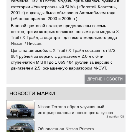
сегменте. Так, в России модель признавалась лучшей в
категории «Универсальный SUV» («Золотой Клаксон»,
2001 г.) и дважды была объявлена Автомобилем года
(«Автопанорама», 2003 и 2005 гг.).
В новой цветовой палитре представлены восемь
цветов, три из которых являются новыми для модели
X-
Trail / Х-Трэйл
, а еще три - для всего модельного ряда
Nissan / Ниссан
.
Цены на автомобиль
X-Trail / Х-Трэйл
составят от 872
984 рублей за версию с двигателем 2.0 л с 6-ти
ступенчатой МКПП до 1 069 484 рублей за версию с
двигателем 2.5, оснащенную вариатором M-CVT.
ДРУГИЕ НОВОСТИ
НОВОСТИ МАРКИ
Nissan Terrano обрел улучшенный
интерьер салона и новые цвета кузова.
3 ноября '08
Обновленная Nissan Primera.