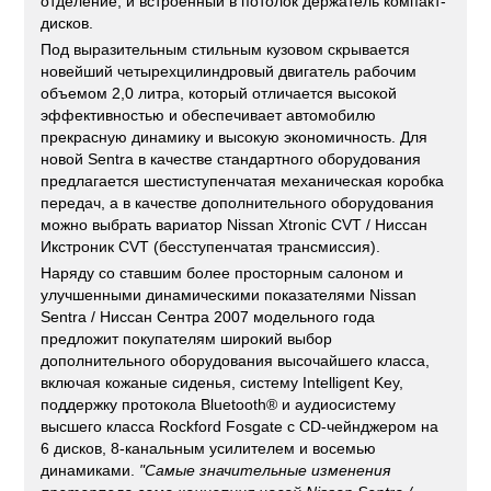
отделение, и встроенный в потолок держатель компакт-
дисков.
Под выразительным стильным кузовом скрывается
новейший четырехцилиндровый двигатель рабочим
объемом 2,0 литра, который отличается высокой
эффективностью и обеспечивает автомобилю
прекрасную динамику и высокую экономичность. Для
новой Sentra в качестве стандартного оборудования
предлагается шестиступенчатая механическая коробка
передач, а в качестве дополнительного оборудования
можно выбрать вариатор Nissan Xtronic CVT / Ниссан
Икстроник CVT (бесступенчатая трансмиссия).
Наряду со ставшим более просторным салоном и
улучшенными динамическими показателями Nissan
Sentra / Ниссан Сентра 2007 модельного года
предложит покупателям широкий выбор
дополнительного оборудования высочайшего класса,
включая кожаные сиденья, систему Intelligent Key,
поддержку протокола Bluetooth® и аудиосистему
высшего класса Rockford Fosgate с CD-чейнджером на
6 дисков, 8-канальным усилителем и восемью
динамиками.
"Самые значительные изменения