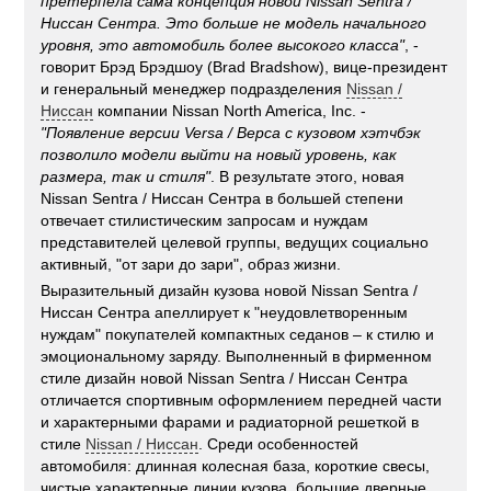
претерпела сама концепция новой
Nissan Sentra
/
Ниссан Сентра
. Это больше не модель начального
уровня, это автомобиль более высокого класса"
, -
говорит Брэд Брэдшоу (Brad Bradshow), вице-президент
и генеральный менеджер подразделения
Nissan /
Ниссан
компании Nissan North America, Inc. -
"Появление версии
Versa / Верса
с кузовом хэтчбэк
позволило модели выйти на новый уровень, как
размера, так и стиля"
. В результате этого, новая
Nissan Sentra / Ниссан Сентра в большей степени
отвечает стилистическим запросам и нуждам
представителей целевой группы, ведущих социально
активный, "от зари до зари", образ жизни.
Выразительный дизайн кузова новой Nissan Sentra /
Ниссан Сентра апеллирует к "неудовлетворенным
нуждам" покупателей компактных седанов – к стилю и
эмоциональному заряду. Выполненный в фирменном
стиле дизайн новой Nissan Sentra / Ниссан Сентра
отличается спортивным оформлением передней части
и характерными фарами и радиаторной решеткой в
стиле
Nissan / Ниссан
. Среди особенностей
автомобиля: длинная колесная база, короткие свесы,
чистые характерные линии кузова, большие дверные