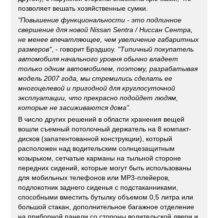
позволяет вешать хозяйственные сумки.
"Повышение функциональности - это подлинное
свершение для новой
Nissan Sentra
/
Ниссан Сентра
,
не менее впечатляющее, чем увеличение габаритных
размеров"
, - говорит Брэдшоу.
"Типичный покупатель
автомобиля начального уровня обычно владеет
только одним автомобилем, поэтому, разрабатывая
модель 2007 года, мы стремились сделать ее
многоцелевой и пригодной для круглосуточной
эксплуатации, что прекрасно подойдет людям,
которые не засиживаются дома"
.
В число других решений в области хранения вещей
вошли съемный потолочный держатель на 8 компакт-
дисков (запатентованной конструкции), который
расположен над водительским солнцезащитным
козырьком, сетчатые карманы на тыльной стороне
передних сидений, которые могут быть использованы
для мобильных телефонов или МР3-плейеров,
подлокотник заднего сиденья с подстаканниками,
способными вместить бутылку объемом 0,5 литра или
большой стакан, дополнительное багажное отделение
на приборной панели со стороны водительской двери и