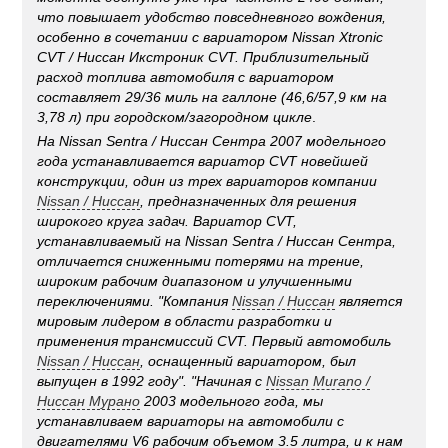
что повышает удобство повседневного вождения,
особенно в сочетании с вариатором
Nissan Xtronic
CVT
/
Ниссан Икстроник CVT
. Приблизительный
расход топлива автомобиля с вариатором
составляет 29/36 миль на галлоне (46,6/57,9 км на
3,78 л) при городском/загородном цикле
.
На
Nissan Sentra
/
Ниссан Сентра
2007 модельного
года устанавливается вариатор CVT новейшей
конструкции, один из трех вариаторов компании
Nissan
/
Ниссан
, предназначенных для решения
широкого круга задач. Вариатор CVT,
устанавливаемый на
Nissan Sentra
/
Ниссан Сентра
,
отличается сниженными потерями на трение,
широким рабочим диапазоном и улучшенными
переключениями. "Компания
Nissan
/
Ниссан
является
мировым лидером в области разработки и
применения трансмиссий CVT. Первый автомобиль
Nissan
/
Ниссан
, оснащенный вариатором, был
выпущен в 1992 году". "Начиная с
Nissan Murano
/
Ниссан Мурано
2003 модельного года, мы
устанавливаем вариаторы на автомобили с
двигателями V6 рабочим объемом 3.5 литра, и к нам