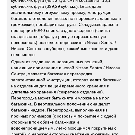
кубических фута (45,72 куб. см) и составляет 13,1
кубических фута (399,29 куб. см.). Благодаря
значительному погрузочному проему, конструкция
багажного отделения позволяет перевозить длинные и
громоздкие, негабаритные грузы. Складывающаяся в
пропорции 60/40 спинка заднего сиденья (спинка
складывается, образуя ровную горизонтальную
поверхность) позволяет перевозить в Nissan Sentra /
Ниссан Сентра сноуборды, хоккейные клюшки и даже
велосипеды.
Одним из подлинно инновационных решений,
нашедших применение в новой Nissan Sentra / Ниссан
Сентра, является багажная перегородка
запатентованной конструкции, которая делит багажник
на отделения для вещей временного хранения и
длительного хранения (секретное отделение).
Перегородка может быть снята и уложена на пол
багажника. В вертикальном положении она делит
багажник надвое. Перегородка, выполненная из
прочных полимеров (с ковровым покрытием с одной
стороны в тон обивке багажника и
водонепроницаемым, легко моющимся покрытием с
другой), с наружной стороны снабжена крючками, что