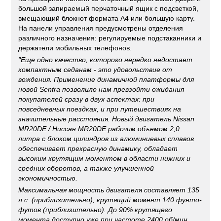
большой запираемый перчаточный ящик с подсветкой,
вмещающий блокнот формата А4 или большую карту.
На панели управления предусмотрены отделения
различного назначения: регулируемые подстаканники и
держатели мобильных телефонов.
"Еще одно качество, которого нередко недостает
компактным седанам - это удовольствие от
вождения. Применение динамичной платформы для
новой Sentra позволило нам превзойти ожидания
покупателей сразу в двух аспектах: при
повседневных поездках, и при путешествиях на
значительные расстояния. Новый двигатель
Nissan
MR20DE
/
Ниссан MR20DE
рабочим объемом 2,0
литра с блоком цилиндров из алюминиевых сплавов
обеспечивает прекрасную динамику, обладает
высоким крутящим моментом в области нижних и
средних оборотов, а также улучшенной
экономичностью.
Максимальная мощность двигателя составляет 135
л.с. (приблизительно), крутящий момент 140 фунто-
футов (приблизительно). До 90% крутящего
момента доступно уже при частоте 2400 об/мин,