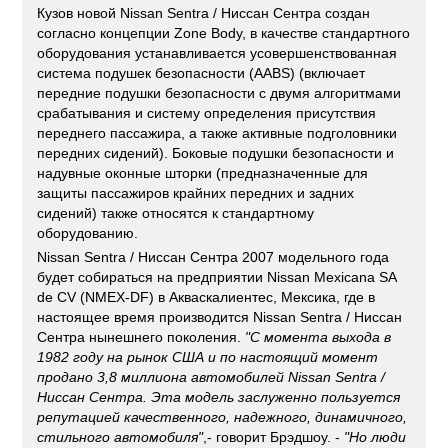
Кузов новой Nissan Sentra / Ниссан Сентра создан
согласно концепции Zone Body, в качестве стандартного
оборудования устанавливается усовершенствованная
система подушек безопасности (ААBS) (включает
передние подушки безопасности с двумя алгоритмами
срабатывания и систему определения присутствия
переднего пассажира, а также активные подголовники
передних сидений). Боковые подушки безопасности и
надувные оконные шторки (предназначенные для
защиты пассажиров крайних передних и задних
сидений) также относятся к стандартному
оборудованию.
Nissan Sentra / Ниссан Сентра 2007 модельного года
будет собираться на предприятии Nissan Mexicana SA
de CV (NMEX-DF) в Акваскалиентес, Мексика, где в
настоящее время производится Nissan Sentra / Ниссан
Сентра нынешнего поколения.
"C момента выхода в
1982 году на рынок США и по настоящий момент
продано 3,8 миллиона автомобилей
Nissan Sentra
/
Ниссан Сентра
. Эта модель заслуженно пользуется
репутацией качественного, надежного, динамичного,
стильного автомобиля"
,- говорит Брэдшоу. -
"Но люди