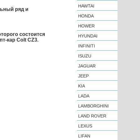
HAWTAI
льный ряд и
HONDA
HOWER
оторого состоится
HYUNDAI
т-кар Colt CZ3.
INFINITI
ISUZU
JAGUAR
JEEP
KIA
LADA
LAMBORGHINI
LAND ROVER
LEXUS
LIFAN