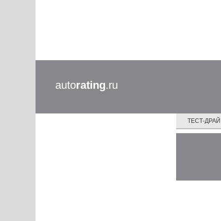
auto
rating
.ru
ТЕСТ-ДРА