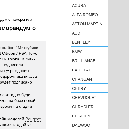
ACURA
ALFA ROMEO
ндум о намерениях.
ASTON MARTIN
Меморандум о
AUDI
BENTLEY
poration / Митсубиси
BMW
 Citroën / PSA Пежо
i Nishioka) и Жан-
BRILLIANCE
 – подписали
CADILLAC
ью учреждения
недорожника класса
CHANGAN
будет подписано
CHERY
 ежегодно будет
CHEVROLET
иков на базе новой
 время на стадии
CHRYSLER
CITROEN
изайн моделей
Peugeot
ипами каждой из
DAEWOO