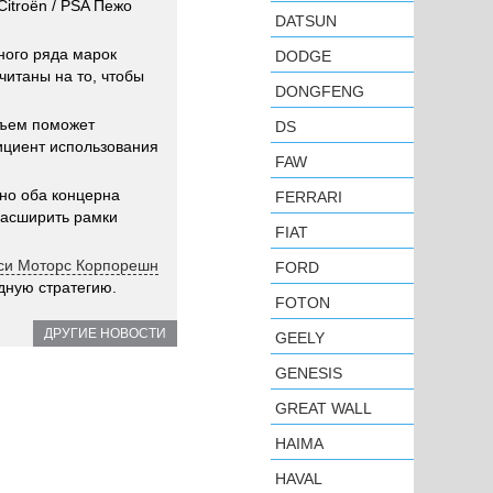
itroën / PSA Пежо
DATSUN
ного ряда марок
DODGE
читаны на то, чтобы
DONGFENG
бъем поможет
DS
циент использования
FAW
но оба концерна
FERRARI
расширить рамки
FIAT
биси Моторс Корпорешн
FORD
дную стратегию.
FOTON
ДРУГИЕ НОВОСТИ
GEELY
GENESIS
GREAT WALL
HAIMA
HAVAL