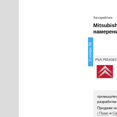
Авторейтинг
Mitsubis
намерени
3 ноября '08
промышле
разработки
Продажи но
/ Пежо
и
Си