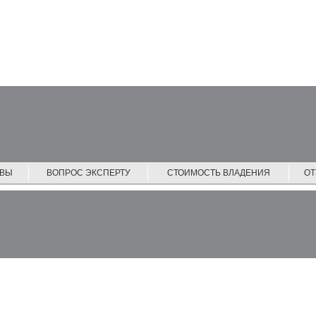
ЙВЫ
ВОПРОС ЭКСПЕРТУ
СТОИМОСТЬ ВЛАДЕНИЯ
О