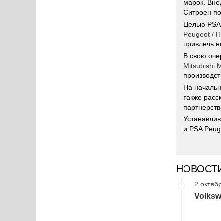
марок. Вне
Ситроен по
Целью PSA 
Peugeot / 
привлечь н
В свою оче
Mitsubishi
производст
На начальн
также расс
партнерств
Устанавлив
и PSA Peug
НОВОСТ
2 октябр
Volksw