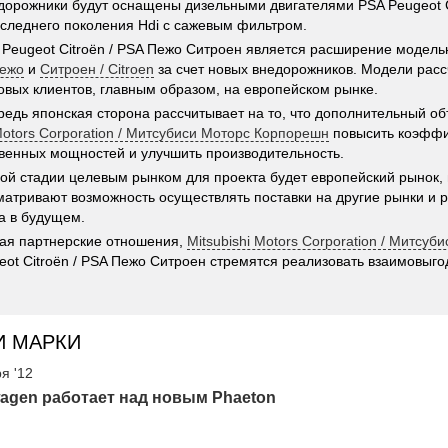
дорожники будут оснащены дизельными двигателями PSA Peugeot C
следнего поколения Hdi с сажевым фильтром.
Peugeot Citroën / PSA Пежо Ситроен является расширение модель
Пежо
и
Ситроен / Citroen
за счет новых внедорожников. Модели расс
овых клиентов, главным образом, на европейском рынке.
редь японская сторона рассчитывает на то, что дополнительный о
 Motors Corporation / Митсубиси Моторс Корпорешн
повысить коэффи
венных мощностей и улучшить производительность.
ой стадии целевым рынком для проекта будет европейский рынок, 
матривают возможность осуществлять поставки на другие рынки и 
а в будущем.
ая партнерские отношения,
Mitsubishi Motors Corporation / Митсу
eot Citroën / PSA Пежо Ситроен стремятся реализовать взаимовыго
И МАРКИ
я '12
agen работает над новым Phaeton