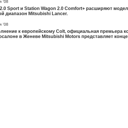
я '08
2.0 Sport и Station Wagon 2.0 Comfort+ расширяют моде
й диапазон Mitsubishi Lancer.
я '08
лнение к европейскому Colt, официальная премьера к
осалоне в Женеве Mitsubishi Motors представляет концеп