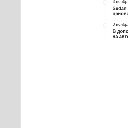
3 ноябр
Sedan 
ценово
3 ноябр
В допо
на авт