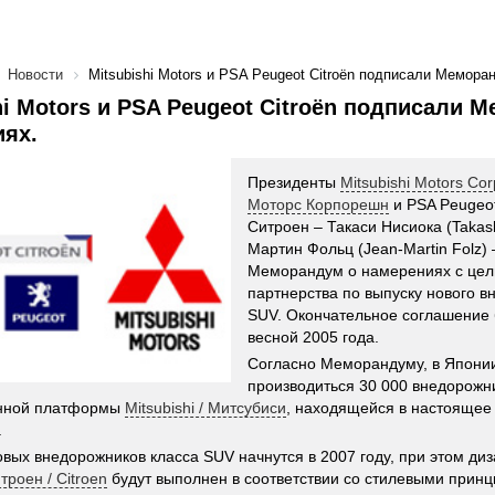
Новости
Mitsubishi Motors и PSA Peugeot Citroën подписали Мемора
hi Motors и PSA Peugeot Citroën подписали 
ях.
Президенты
Mitsubishi Motors Cor
Моторс Корпорешн
и PSA Peugeot
Ситроен – Такаси Нисиока (Takash
Мартин Фольц (Jean-Martin Folz)
Меморандум о намерениях с цел
партнерства по выпуску нового в
SUV. Окончательное соглашение 
весной 2005 года.
Согласно Меморандуму, в Японии
производиться 30 000 внедорожн
нной платформы
Mitsubishi / Митсубиси
, находящейся в настоящее
.
вых внедорожников класса SUV начнутся в 2007 году, при этом д
троен / Citroen
будут выполнен в соответствии со стилевыми принц