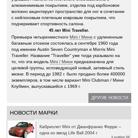
алюминимевым покрытием, отделка под карбоновое
волокно акцентирует пространство для ног в сочетании
с нейлоновым плетеным ковровым покрытием, что
подчеркивает спортивность салона.
45 лет Mini Traveller.
Премьера четырехместного
Mini / Мини
с удлиненным
багажным отсеком состоялась в сентябре 1960 года
под именем Austin Seven Countryman и Morris Mini
Traveller. Название "Traveller" уже тогда указывало на
то, что эта модель
Mini / Мини
предназначена для
целевой группы, исповедующей новый, активный стиль
жизни. В период до 1982 г. было продано более 400000
экземпляров, в том числе вариант Mini Clubman / Мини
Клубмен, выпускавшийся с 1969 г.
ДРУГИЕ НОВОСТИ
НОВОСТИ МАРКИ
Кабриолет Mini от Джанфранко Ферре –
одна из звезд Life Ball 2004 г.
3 ноября '08