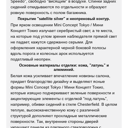
Speedo", свободно "висящим" в воздухе. Спинки задних
сидений откидываются по отдельности и образуют
ровную поверхность с полом багажника.
Покрытие "satellite silver" и неопреновый контур.
При ярком освещении Mini Concept Tokyo / Мини
Концепт Токио излучает серебристый свет, а те места,
на которые под углом зрения наблюдателя прямой свет
не падает, кажутся сдержанно серыми. Для
оформления характерной черной боковой полосы
вдоль порога и колесных арок используется
податливый неопрен.
Основные материалы отделки: кожа, "латунь" и
алюминий.
Белая кожа усиливает впечатление новизны салона,
придает благородство дизайну и выделяют ясные
формы Mini Concept Tokyo / Мини Концепт Токио,
которые изящно подчеркивают зеленые поверхности и
акцентирующие элементы с отделкой "под латунь",
например, обивки сидений в стиле Chesterfield. В целом
теплую, высококачественную кожу с различной
структурой дополняют прохладные металлические
поверхности. Так, внутренние стороны дверей
украшают панели из плетеного стекловолокна с