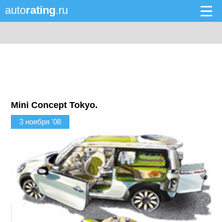
auto
rating
.ru
Mini Concept Tokyo.
3 ноября '08