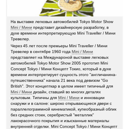
На выставке легковых автомобилей Tokyo Motor Show
Mini / Мини
представит дизайнерскую разработку, в
духе времени интерпретирующую Mini Traveller / Мини
Тревелер.
Через 45 лет после премьеры Mini Traveller / Мини
Тревелер в сентябре 1960 года
Mini / Мини
представляет на Междунароной выставке легковых
автомобилей Tokyo Motor Show 2005 прототип Mini
Concept Tokyo / Мини Концепт Токио, который в духе
времени интерпретирует сущность этого "англичанина-
путешественника" начала 21 века под девизом "Go
British". Этот концепткар в целом имеет типичный для
Mini / Мини
дизайн, ставший во многих деталях
культовым. Типичны для
Mini / Мини
и инновации
снаружи и в салоне: широко открывающиеся двери с
параллелограммной кинематикой, купеобразный облик
без средних стоек, серебристый "металлик"
лакокрасочного покрытия и изысканные материалы
внутренней отделки. Mini Concept Tokyo / Мини Концепт