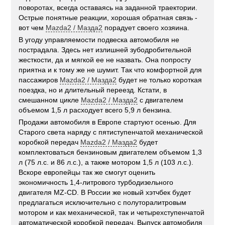
поворотах, всегда оставаясь на заданной траектории.
Острые понятные реакции, хорошая обратная связь -
вот чем
Mazda2 / Мазда2
порадует своего хозяина.
В угоду управляемости подвеска автомобиля не
пострадала. Здесь нет излишней зубодробительной
жесткости, да и мягкой ее не назвать. Она попросту
приятна и к тому же не шумит. Так что комфортной для
пассажиров
Mazda2 / Мазда2
будет не только короткая
поездка, но и длительный переезд. Кстати, в
смешанном цикле
Mazda2 / Мазда2
с двигателем
объемом 1,5 л расходует всего 5,9 л бензина.
Продажи автомобиля в Европе стартуют осенью. Для
Старого света наряду с пятиступенчатой механической
коробкой передач
Mazda2 / Мазда2
будет
комплектоваться бензиновым двигателем объемом 1,3
л (75 л.с. и 86 л.с.), а также мотором 1,5 л (103 л.с.).
Вскоре европейцы так же смогут оценить
экономичность 1,4-литрового турбодизельного
двигателя MZ-CD. В России же новый хэтчбек будет
предлагаться исключительно с полуторалитровым
мотором и как механической, так и четырехступенчатой
автоматической коробкой передач. Выпуск автомобиля