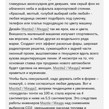
гламурных аксессуаров для девушек, чем серый фон из
облачного неба и асфальта аэропортовой стоянки.
«Красный, желтый, голубой выбирай себе любой» -
любая модница сможет подобрать под сумочку,
телефон или платье подходящую по цвету машину.
Дизайн
Mazda2 / Мазда2
так же ярок, как и цвета.
Внешность маленькой машинки излучает спортивность,
как впрочем, и любая другая из модельного ряда
марки. Создают этот эффект раскосые фары, широкая
радиаторная решетка, сужающийся к задней части
оконный проем, выштамповки и тянущиеся вдоль всего
кузова акцентирующие линии. И несмотря на то, что
основная ставка при продажах нового автомобиля
будет сделана на женщин,
Mazda2 / Мазда2
может
нравиться и мужчинам.
Чтобы быть сексуальной, надо держать себя в форме –
пожалуй, с этим согласиться любая девушка. Вот и
Mazda2 / Мазда2
, вопреки тенденциям к увеличению,
«похудела» почти на 100 кг, стала короче на 4
сантиметра и ниже на 5,5 сантиметров. Это следствие
работы инженеров
Mazda / Мазда
над снижением
выбросов CO2, уменьшению расхода топлива и