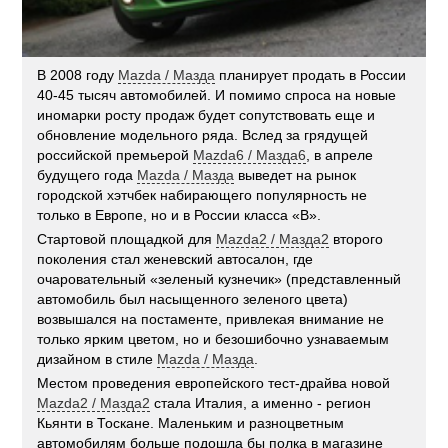
В 2008 году
Mazda / Мазда
планирует продать в России
40-45 тысяч автомобилей. И помимо спроса на новые
иномарки росту продаж будет сопутствовать еще и
обновление модельного ряда. Вслед за грядущей
российской премьерой
Mazda6 / Мазда6
, в апреле
будущего года
Mazda / Мазда
выведет на рынок
городской хэтчбек набирающего популярность не
только в Европе, но и в России класса «B».
Стартовой площадкой для
Mazda2 / Мазда2
второго
поколения стал женевский автосалон, где
очаровательный «зеленый кузнечик» (представленный
автомобиль был насыщенного зеленого цвета)
возвышался на постаменте, привлекая внимание не
только ярким цветом, но и безошибочно узнаваемым
дизайном в стиле
Mazda / Мазда
.
Местом проведения европейского тест-драйва новой
Mazda2 / Мазда2
стала Италия, а именно - регион
Кьянти в Тоскане. Маленьким и разноцветным
автомобилям больше подошла бы полка в магазине