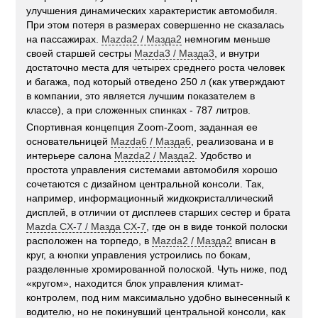
улучшения динамических характеристик автомобиля.
При этом потеря в размерах совершенно не сказалась
на пассажирах.
Mazda2 / Мазда2
немногим меньше
своей старшей сестры
Mazda3 / Мазда3
, и внутри
достаточно места для четырех среднего роста человек
и багажа, под который отведено 250 л (как утверждают
в компании, это является лучшим показателем в
классе), а при сложенных спинках - 787 литров.
Спортивная концепция Zoom-Zoom, заданная ее
основательницей
Mazda6 / Мазда6
, реализована и в
интерьере салона
Mazda2 / Мазда2
. Удобство и
простота управления системами автомобиля хорошо
сочетаются с дизайном центральной консоли. Так,
например, информационный жидкокристаллический
дисплей, в отличии от дисплеев старших сестер и брата
Mazda CX-7 / Мазда CX-7
, где он в виде тонкой полоски
расположен на торпедо, в
Mazda2 / Мазда2
вписан в
круг, а кнопки управления устроились по бокам,
разделенные хромированной полоской. Чуть ниже, под
«кругом», находится блок управления климат-
контролем, под ним максимально удобно вынесенный к
водителю, но не покинувший центральной консоли, как