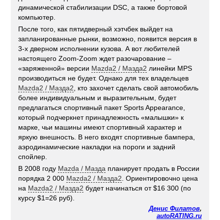
динамической стабилизации DSC, а также бортовой
компьютер.
После того, как пятидверный хэтчбек выйдет на
запланированные рынки, возможно, появится версия в
3-х дверном исполнении кузова. А вот любителей
настоящего Zoom-Zoom ждет разочарование –
«заряженной» версии
Mazda2 / Мазда2
линейки MPS
производиться не будет. Однако для тех владельцев
Mazda2 / Мазда2
, кто захочет сделать свой автомобиль
более индивидуальным и выразительным, будет
предлагаться спортивный пакет Sports Appearance,
который подчеркнет принадлежность «малышки» к
марке, чьи машины имеют спортивный характер и
яркую внешность. В него входят спортивные бампера,
аэродинамические накладки на пороги и задний
спойлер.
В 2008 году
Mazda / Мазда
планирует продать в России
порядка 2 000
Mazda2 / Мазда2
. Ориентировочно цена
на
Mazda2 / Мазда2
будет начинаться от $16 300 (по
курсу $1=26 руб).
Денис Филатов
,
autoRATING.ru