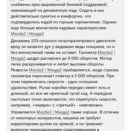
снабжены ярко-выраженной боковой поддержкой,
намекающей на динамичную езду. Сидеть в них
действительно приятно и комфортно, что
подтвердилось ездой по горным серпантинам. Однако
еще больше впечатлили ездовые характеристики
Mazda2 / Мазда2
.
Динамика 103-сильного полуторалитрового двигателя
вряд ли захватит дух у видавших виды гонщиков, но и
без впечатлений также не оставит. Тахометр
Mazda2 /
Мазда2
щедро расчерчен до 8 000 оборотов. Мотор
легко раскручивается и любит высокие обороты.
Резвости
Mazda2 / Мазда2
прибавляется, когда стрелка
тахометра пересекает отметку в 3 000 оборотов. При
этом переключать скорости - одно сплошное
удовольствие. Рычаг коробки передач имеет хоть и
длинный, но все же приятный тугой ход. А передачи
настолько точно включаются, что перепутать скорости,
например, «первую» с «третьей» - невозможно.
Управляется
Mazda2 / Мазда2
также хорошо. В отличие
от некоторых конкурентов, машина не требует
корректировки рулем на прямой, и не тревожит
водителя периодическими подруливаниями в