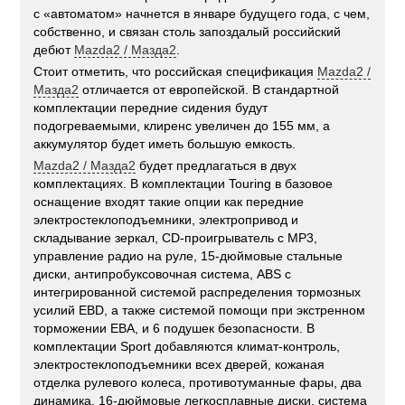
с «автоматом» начнется в январе будущего года, с чем,
собственно, и связан столь запоздалый российский
дебют
Mazda2 / Мазда2
.
Стоит отметить, что российская спецификация
Mazda2 /
Мазда2
отличается от европейской. В стандартной
комплектации передние сидения будут
подогреваемыми, клиренс увеличен до 155 мм, а
аккумулятор будет иметь большую емкость.
Mazda2 / Мазда2
будет предлагаться в двух
комплектациях. В комплектации Touring в базовое
оснащение входят такие опции как передние
электростеклоподъемники, электропривод и
складывание зеркал, CD-проигрыватель с MP3,
управление радио на руле, 15-дюймовые стальные
диски, антипробуксовочная система, ABS с
интегрированной системой распределения тормозных
усилий EBD, а также системой помощи при экстренном
торможении EBA, и 6 подушек безопасности. В
комплектации Sport добавляются климат-контроль,
электростеклоподъемники всех дверей, кожаная
отделка рулевого колеса, противотуманные фары, два
динамика, 16-дюймовые легкосплавные диски, система