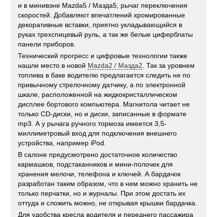
и в минивэне Mazda5 / Мазда5, рычаг переключения
скоростей. Добавляют впечатлений хромированные
декоративные вставки, приятно укладывающийся в
руках трехспицевый руль, а так же белые циферблаты
панели приборов.
Технический прогресс и цифровые технологии также
нашли место в новой
Mazda2 / Мазда2
. Так за уровнем
топлива в баке водителю предлагается следить не по
привычному стрелочному датчику, а по электронной
шкале, расположенной на жидкокристаллическом
дисплее бортового компьютера. Магнитола читает не
только CD-диски, но и диски, записанные в формате
mp3. А у рычага ручного тормоза имеется 3,5-
миллиметровый вход для подключения внешнего
устройства, например iPod.
В салоне предусмотрено достаточное количество
кармашков, подстаканников и мини-полочек для
хранения мелочи, телефона и ключей. А бардачок
разработан таким образом, что в нем можно хранить не
только перчатки, но и журналы. При этом достать их
оттуда и сложить можно, не открывая крышки бардачка.
Для удобства кресла водителя и переднего пассажира