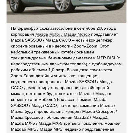
На франкфуртском автосалоне в сентябре 2005 года
корпорация
Mazda Motor / Мазда Мотор
представляет
Mazda SASSOU / Мазда САСО – новый концепт-кар,
спроектированный в идеологии Zoom-Zoom. Этот
небольшой трехдверный хэтчбек оснащен
трехцилиндровым бензиновым двигателем MZR DISI (с
непосредственным впрыском топлива) с турбонаддувом
рабочим объемом 1,0 литр. В концепте сочетаются
Zoom-Zoom дизайн и уникальная концепция
внутреннего пространства. Mazda SASSOU / Мазда
САСО демонстрирует направление дизайнерской
мысли, в котором будет двигаться
Mazda / Мазда
в
сегменте автомобилей В-класса. Помимо Mazda
SASSOU / Мазда САСО, на стенде компании
Mazda /
Мазда
будут представлены концепт Mazda Crossport /
Мазда Кросспорт, обновленная Mazda2 / Мазда2,
Mazda MX-5 / Мазда MX-5 третьего поколения, мощная
Mazda6 MPS / Мазда MPS, недавно представленная