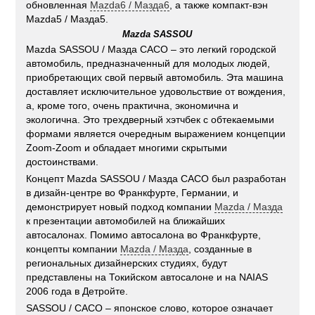
обновленная
Mazda6 / Мазда6
, а также компакт-вэн
Mazda5 / Мазда5.
Mazda SASSOU
Mazda SASSOU / Мазда САСО – это легкий городской
автомобиль, предназначенный для молодых людей,
приобретающих свой первый автомобиль. Эта машина
доставляет исключительное удовольствие от вождения,
а, кроме того, очень практична, экономична и
экологична. Это трехдверный хэтчбек с обтекаемыми
формами является очередным выражением концепции
Zoom-Zoom и обладает многими скрытыми
достоинствами.
Концепт Mazda SASSOU / Мазда САСО был разработан
в дизайн-центре во Франкфурте, Германии, и
демонстрирует новый подход компании
Mazda / Мазда
к презентации автомобилей на ближайших
автосалонах. Помимо автосалона во Франкфурте,
концепты компании
Mazda / Мазда
, созданные в
региональных дизайнерских студиях, будут
представлены на Токийском автосалоне и на NAIAS
2006 года в Детройте.
SASSOU / САСО – японское слово, которое означает