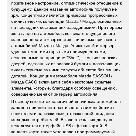
позитивное настроение, оптимистическое отношение к
будущему. Данное название автомобиль получил не
зря. Концепт-кар является примером прогрессивных
стилистических концепций
Mazda / Мазда
, основанных
на последних достижениях аэродинамики. При первом
же взгляде на автомобиль возникает ощущение его
маневренности и «верткости» - типичных признаков
автомобилей
Mazda / Мазда
. Уникальный интерьер
удивляет многими скрытыми преимуществами,
основанными на принципе "Shoji", – тонких японских
дверей, сделанных из рисовой бумаги и позволяющих
видеть скрытые за ними силуэты объектов без лишних
деталей. Концепция автомобиля Mazda SASSOU /
Мазда САСО включает в себя некоторые скрытые
элементы, которые, благодаря особому освещению,
совершенно меняют интерьер автомобиля.
В основу высокотехнологичной «начинки» автомобиля
заложен принцип интерактивного взаимодействия с
водителем и пассажирами, отражающий ожидания
молодых потребителей. В качестве ключа доступа
используется интерфейс USB с флэш-картой. В
концепт-карте также установлен программируемый