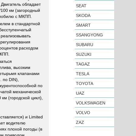
 Двигатель обладает
SEAT
/100 км (загородный
SKODA
омобилю с МКПП.
елем в стандартной
SMART
 бесступенчатый
SSANGYONG
о реализовывать
 регулирования
SUBARU
процентов расходом
АКПП.
SUZUKI
ваться
TAGAZ
плива, высоким
четырьмя клапанами
TESLA
 по DIN),
TOYOTA
нкурентоспособной по
нчатой механической
UAZ
км (городской цикл),
VOLKSWAGEN
VOLVO
тавляется) и Limited
ZAZ
дает водителю
иях плохой погоды (в
ным приводом