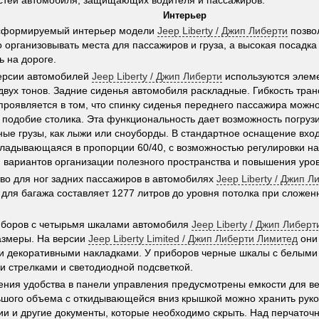
стей автомобиля, защищающих водителя и пассажиров.
Интерьер
нсформируемый интерьер модели
Jeep Liberty / Джип Либерти
позво
о организовывать места для пассажиров и груза, а высокая посадк
ь на дороге.
ерсии автомобилей
Jeep Liberty / Джип Либерти
используются элем
двух тонов. Задние сиденья автомобиля раскладные. Гибкость тр
проявляется в том, что спинку сиденья переднего пассажира можно
 подобие столика. Эта функциональность дает возможность погруз
ные грузы, как лыжи или сноуборды. В стандартное оснащение вход
кладывающаяся в пропорции 60/40, с возможностью регулировки н
 вариантов организации полезного пространства и повышения уро
во для ног задних пассажиров в автомобилях
Jeep Liberty / Джип Л
для багажа составляет 1277 литров до уровня потолка при сложен
иборов с четырьмя шкалами автомобиля
Jeep Liberty / Джип Либерт
азмеры. На версии
Jeep Liberty Limited / Джип Либерти Лимитед
они
 декоративными накладками. У приборов черные шкалы с белыми
 стрелками и светодиодной подсветкой.
ния удобства в панели управления предусмотрены емкости для в
шого объема с откидывающейся вниз крышкой можно хранить руко
ии и другие документы, которые необходимо скрыть. Над перчаточ