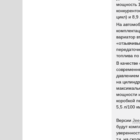
мощность 1
конкуренто
цикл) и 8,
На автомо
комплектац
вариатор в
«отзывчивы
передаточн
топлива по
В качестве
современне
давлением 
на цилиндр
максимальн
мощности и
коробкой п
5,5 л/100 к
Версии
Jee
будут комп
уверенност
т.ч. на ск