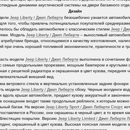
откидные динамики акустической системы на двери багажного отде
Дизайн
одели
Jeep Liberty / Джип Либерти
безошибочно узнается автомоби
для того, чтобы привлечь потенциальных покупателей среднеразм
телось бы обладать автомобилем с классическим стилем
Jeep / Дж
тями. Модель
Jeep Liberty / Джип Либерти
– выносливый автомобил
атрибутами бренда, относящимися к качеству изготовления, нали
й при очень хорошей топливной экономичности, практичности и 
часть модели
Jeep Liberty / Джип Либерти
выполнена в сочетании ф
 с семью продольными прорезами, мощным бампером и круглыми 
ая с решеткой радиатора и окрашенная в цвет кузова, передняя ч
ивлекательный внешний вид.
ма ветрового стекла и вертикально установленные задние фонари
сть модели
Jeep Liberty / Джип Либерти
сбоку. Черные молдинги вод
 вдоль крыши автомобиля, придают кузову аккуратный и законченн
е оснащение входят также продольные рейлинги, к которым можно
ьный багаж. На версии
Jeep Liberty Sport / Джип Либерти Спорт
, к
поставляется в Россию, они окрашены в черный цвет, в то время как
 блестящее покрытие. Версию
Jeep Liberty Limited / Джип Либерти 
лдинг, окрашенный в цвет кузова. Высокая поясная линия модели