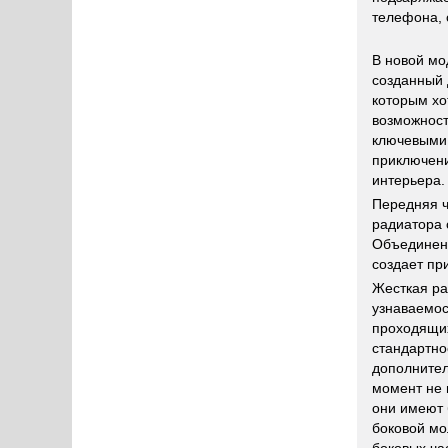
телефона, 
В новой м
созданный 
которым хо
возможнос
ключевыми 
приключени
интерьера.
Передняя 
радиатора
Объединенн
создает пр
Жесткая ра
узнаваемо
проходящих
стандартно
дополнител
момент не 
они имеют
боковой мо