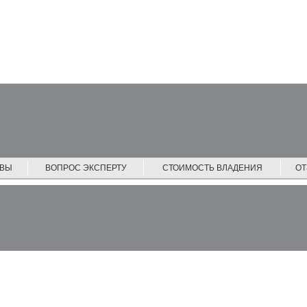
ЙВЫ
ВОПРОС ЭКСПЕРТУ
СТОИМОСТЬ ВЛАДЕНИЯ
О