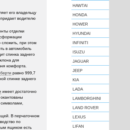
HAWTAI
ляет его владельцу
HONDA
а придает водителю
HOWER
енты отделки
HYUNDAI
ансформации
 сложить, при этом
INFINITI
ить в автомобиль
ISUZU
ит спинка заднего
аклона для
JAGUAR
вня комфорта.
JEEP
иберти
равно 999,7
ной спинке заднего
KIA
LADA
и
имеет достаточно
 окантованы
LAMBORGHINI
 символами,
LAND ROVER
ещей. В перчаточном
LEXUS
водство по
LIFAN
ным ящиком есть