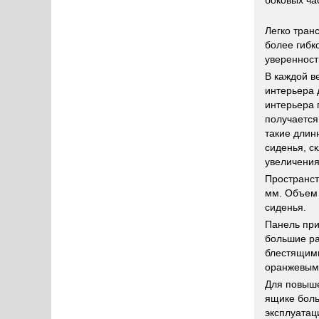
боковых ча
Легко тра
более гибк
уверенност
В каждой в
интерьера 
интерьера 
получается
такие длин
сиденья, с
увеличения
Пространст
мм. Объем 
сиденья.
Панель пр
большие р
блестящими
оранжевыми
Для повыше
ящике боль
эксплуатац