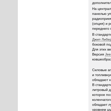
дополнител
На централ
панелью уп
радиоприем
(опция) и 
переднего 
В стандар
Джип Либе
боковой по
Для этих в
Версия
Jee
ковшеобраз
Силовые а
и топливну
обладают х
В стандарт
литровый д
которое по
коленчатог
обладает л
уровнем шу