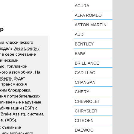
ACURA
ALFA ROMEO
ASTON MARTIN
ep
AUDI
и классического
BENTLEY
 модель
Jeep Liberty /
BMW
 в себе сочетание
мическими
BRILLIANCE
ью, топливной
ного автомобиля. На
CADILLAC
Либерти
будет
CHANGAN
я трансмиссия
жим блокировки.
CHERY
вня потребительских
CHEVROLET
навливаемые надувные
абилизации (ESP) с
CHRYSLER
rake Assist), система
. (ABS).
CITROEN
: съемный/
DAEWOO
 или мобильного