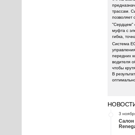
предназнач
трассам. С
позволяет 
"Сердцем" 
муфта с эл
гибка, точ
Система EC
управления
передних к
водителя о
чтобы крут
В результа
оптимально
НОВОСТ
3 ноябр
Салон 
Reneg