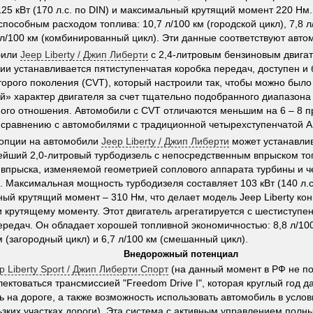
25 кВт (170 л.с. по DIN) и максимальный крутящий момент 220 Нм.
способным расходом топлива: 10,7 л/100 км (городской цикл), 7,8 л
9 л/100 км (комбинированный цикл). Эти данные соответствуют авт
били
Jeep Liberty / Джип Либерти
с 2,4-литровым бензиновым двигат
ии устанавливается пятиступенчатая коробка передач, доступен и
торого поколения (CVT), который настроили так, чтобы можно был
й» характер двигателя за счет тщательно подобранного диапазона
ого отношения. Автомобили с CVT отличаются меньшим на 6 – 8 
 сравнению с автомобилями с традиционной четырехступенчатой 
 опции на автомобили
Jeep Liberty / Джип Либерти
может устанавли
йший 2,0-литровый турбодизель с непосредственным впрыском то
впрыска, изменяемой геометрией соплового аппарата турбины и 
. Максимальная мощность турбодизеля составляет 103 кВт (140 л.с.
ый крутящий момент – 310 Нм, что делает модель Jeep Liberty ко
 крутящему моменту. Этот двигатель агрегатируется с шестиступе
ередач. Он обладает хорошей топливной экономичностью: 8,8 л/100 
м (загородный цикл) и 6,7 л/100 км (смешанный цикл).
Внедорожный потенциал
p Liberty Sport / Джип Либерти Спорт
(на данный момент в РФ не пос
лектоваться трансмиссией "Freedom Drive I", которая круглый год 
ь на дороге, а также возможность использовать автомобиль в услов
ользких участках дороги). Эта система с активным управлением пол