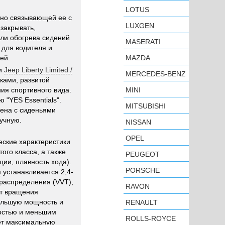
LOTUS
нно связывающей ее с
LUXGEN
закрывать,
ели обогрева сидений
MASERATI
 для водителя и
ей.
MAZDA
и
Jeep Liberty Limited /
MERCEDES-BENZ
ками, развитой
ия спортивного вида.
MINI
 "YES Essentials".
MITSUBISHI
ена с сиденьями
учную.
NISSAN
OPEL
ские характеристики
ого класса, а также
PEUGEOT
и, плавность хода).
PORSCHE
и
устанавливается 2,4-
ораспределения (VVT),
RAVON
от вращения
большую мощность и
RENAULT
остью и меньшим
ROLLS-ROYCE
ает максимальную