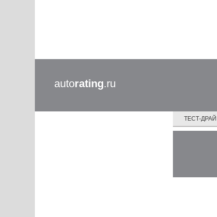
auto
rating
.ru
ТЕСТ-ДРА