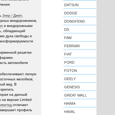
ления.
DATSUN
DODGE
ль
Jeep / Джип
,
ерных внедорожников,
DONGFENG
ип
и внедорожными
DS
ь, обладающий
чию духа свободы и
FAW
трансформируемости
FERRARI
ирменной решетки
FIAT
фарами.
FORD
асть автомобиля
FOTON
 обеспечивают легкую
GEELY
осточных желобков,
ый вид. В
GENESIS
 крепить
оторая на данный
GREAT WALL
 на версии Limited
HAIMA
Лимитед
отличает
 завершает профиль
HAVAL