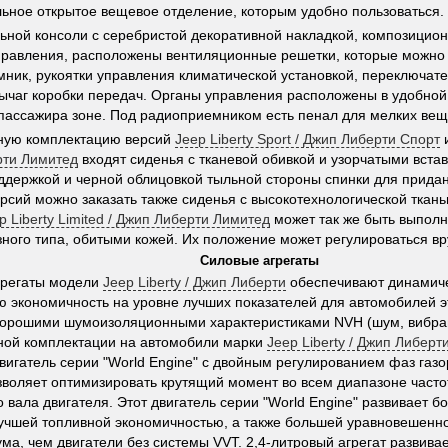
ьное открытое вещевое отделение, которым удобно пользоваться.
ьной консоли с серебристой декоративной накладкой, композицио
равления, расположены вентиляционные решетки, которые можно 
ник, рукоятки управления климатической установкой, переключат
рычаг коробки передач. Органы управления расположены в удобной
пассажира зоне. Под радиоприемником есть пенал для мелких вещ
тную комплектацию версий
Jeep Liberty Sport / Джип Либерти Спорт
рти Лимитед
входят сиденья с тканевой обивкой и узорчатыми встав
ддержкой и черной облицовкой тыльной стороны спинки для придан
ерсий можно заказать также сиденья с высокотехнологической тканью
p Liberty Limited / Джип Либерти Лимитед
может так же быть выполн
ного типа, обитыми кожей. Их положение может регулироваться вр
Силовые агрегаты
грегаты модели
Jeep Liberty / Джип Либерти
обеспечивают динамиче
ю экономичность на уровне лучших показателей для автомобилей эт
орошими шумоизоляционными характеристиками NVH (шум, вибраци
ной комплектации на автомобили марки
Jeep Liberty / Джип Либерт
вигатель серии "World Engine" с двойным регулированием фаз газ
зволяет оптимизировать крутящий момент во всем диапазоне част
о вала двигателя. Этот двигатель серии "World Engine" развивает 
учшей топливной экономичностью, а также большей уравновешенн
ма, чем двигатели без системы VVT. 2,4-литровый агрегат развив