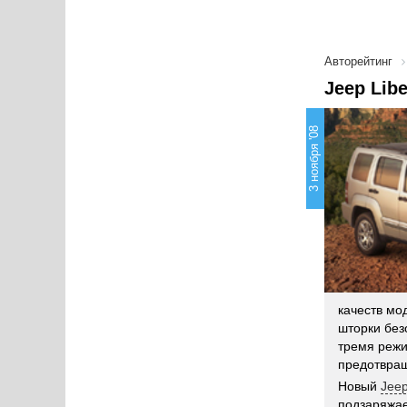
Авторейтинг
Jeep Lib
3 ноября '08
качеств мо
шторки без
тремя режи
предотвращ
Новый
Jeep
подзаряжае