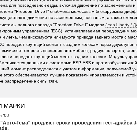
ена для повседневной езды, включая движение по заснеженным 
истема "Freedom Drive I" снабжена межосевым блокируемым дифф
осуществлять движение по заснеженным, песчаным, а также скольз
системы полного привода "Freedom Drive I" модели
Jeep Liberty / 
ектронным управлением (ECC), устанавливаемая перед задним мо
на и легка, чем вискомуфта или муфта привода заднего моста с ма
C передает крутящий момент к задним колесам через двухступен
 вычисляет скорость движения автомобиля, радиус поворота, степ
олес и передает крутящий момент к задним колесам. Модуль упра
бменивается данными с системами ESP, ABS и противобуксовочной 
ящий момент распределялся с учетом информации, получаемой у
те этого обеспечиваются лучшие показатели управляемости и устой
е распределение силы тяги.
И МАРКИ
я '08
"Авто-Гема" продляет сроки проведения тест-драйва J
ade.