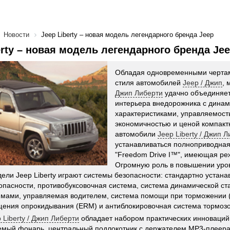
Новости
Jeep Liberty – новая модель легендарного бренда Jeep
erty – новая модель легендарного бренда Je
Обладая одновременными чертам
стиля автомобилей
Jeep / Джип
,
Джип Либерти
удачно объединяет
интерьера внедорожника с дина
характеристиками, управляемост
экономичностью и ценой компакт
автомобили
Jeep Liberty / Джип 
устанавливаться полноприводна
"Freedom Drive I™", имеющая ре
Огромную роль в повышении уро
дели Jeep Liberty играют системы безопасности: стандартно уста
опасности, противобуксовочная система, система динамической ст
мами, управляемая водителем, система помощи при торможении (B
ения опрокидывания (ERM) и антиблокировочная система тормозов
 Liberty / Джип Либерти
обладает набором практических инноваций
мый фонарь, центральный подлокотник с держателем MP3-плеера