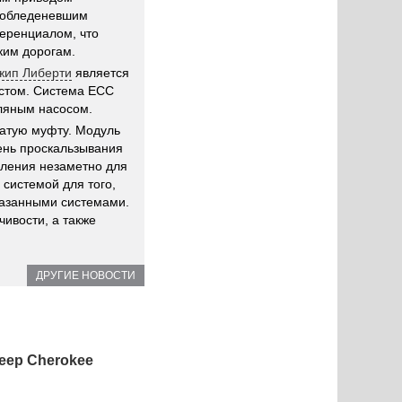
и обледеневшим
еренциалом, что
ким дорогам.
Джип Либерти
является
стом. Система ECC
сляным насосом.
чатую муфту. Модуль
ень проскальзывания
вления незаметно для
системой для того,
казанными системами.
чивости, а также
ДРУГИЕ НОВОСТИ
eep Cherokee