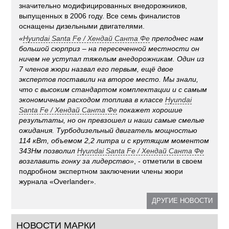
значительно модифицированных внедорожников,
выпущенных в 2006 году. Все семь финалистов
оснащены дизельными двигателями.
«
Hyundai Santa Fe
/
Хендай Санта Фе
преподнес нам
большой сюрприз – на пересеченной местности он
ничем не уступал тяжелым внедорожникам. Один из
7 членов жюри назвал его первым, ещё двое
экспертов поставили на второе место. Мы знали,
что с высоким стандартом комплектации и с самым
экономичным расходом топлива в классе
Hyundai
Santa Fe
/
Хендай Санта Фе
покажет хорошие
результаты, но он превзошел и наши самые смелые
ожидания. Турбодизельный двигатель мощностью
114 кВт, объемом 2,2 литра и с крутящим моментом
343Нм позволил
Hyundai Santa Fe
/
Хендай Санта Фе
возглавить гонку за лидерство»
, - отметили в своем
подробном экспертном заключении члены жюри
журнала «Overlander».
ДРУГИЕ НОВОСТИ
НОВОСТИ МАРКИ