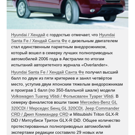
Hyundai / Хендай
с гордостью отмечает, что
Hyundai
Santa Fe / Хендай Санта Фе
с дизельным двигателем
стал единственным паркетным внедорожником,
который вошел в семерку лучших полноприводных
автомобилей 2006 года в Австралии по итогам
испытаний авторитетного журнала «Overlander».
Hyundai Santa Fe / Хендай Санта Фе
получил высший
балл по двум из пяти критериев и занял четвёртое
место, уступив двум японским тяжелым внедорожникам
и проиграв 1 балл (по 350-балльной шкале) модели
Volkswagen Tuareg V6tdi / Фольксваген Туарег V6tdi
. В
семерку финалистов вошли также
Mercedes-Benz GL
320CDI / Мерседес Бенц GL 320CDI
,
Jeep Commander
CRD / Джип Коммандер CRD
и Mitsubishi Triton GLX-R
DiD / Митсубиси Тритон GLX-R DiD. Общее количество
протестированных полноприводных автомобилей
экспертами редакции составило 29 новых или