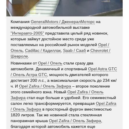
Компания
GeneralMotors / ДженералМоторс
на
международной автомобильной выставке
"Интеравто-2005"
представила целый ряд новинок,
которые займут достойное место среди уже
поставляемых на российский рынок моделей
Opel /
Опель
,
Cadillac / Кадиллак
,
Saab / Сааб
и
Chevrolet /
Шевроле
.
Новинками от
Opel / Опель
стали сразу два
автомобиля. Динамичный и спортивный
Opel Astra GTC
/ Опель Астра GTC
, мощность двигателей которого
достигает 200 л.с., а максимальная скорость до 234 км/
ч. И
Opel Zafira / Опель Зафира
– второе поколение
этого семейного вэна. Новый
Opel Zafira / Опель
Зафира
стал еще больше и удобней. Его семиместный
салон легко трансформируется, превращая
Opel Zafira
/ Опель Зафира
в просторный фургон вместимостью
1820 литров. Так же новинкой стала стеклянная
панорамная крыша
Opel Zafira / Опель Зафира
,
благодаря которой автомобиль кажется еще