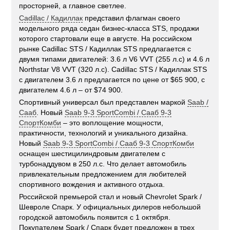
просторней, а главное светлее.
Cadillac / Кадиллак
представил флагман своего
модельного ряда седан бизнес-класса STS, продажи
которого стартовали еще в августе. На российском
рынке Cadillac STS / Кадиллак STS предлагается с
двумя типами двигателей: 3.6 л V6 VVT (255 л.с) и 4.6 л
Northstar V8 VVT (320 л.с). Cadillac STS / Кадиллак STS
с двигателем 3.6 л предлагается по цене от $65 900, с
двигателем 4.6 л – от $74 900.
Cпортивный универсал был представлен маркой
Saab /
Сааб
. Новый
Saab 9-3 SportCombi / Сааб 9-3
СпортКомби
– это воплощение мощности,
практичности, технологий и уникального дизайна.
Новый
Saab 9-3 SportCombi / Сааб 9-3 СпортКомби
оснащен шестицилиндровым двигателем с
турбонаддувом в 250 л.с. Что делает автомобиль
привлекательным предложением для любителей
спортивного вождения и активного отдыха.
Российской премьерой стал и новый Chevrolet Spark /
Шевроле Спарк. У официальных дилеров небольшой
городской автомобиль появится с 1 октября.
Покупателем Spark / Спарк будет предложен в трех