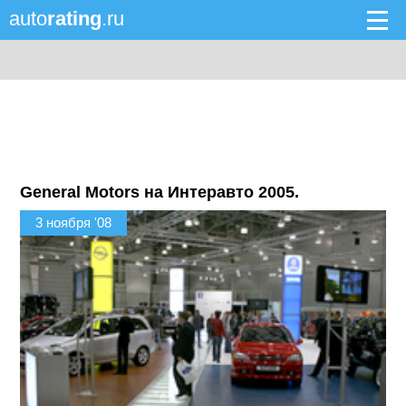
auto
rating
.ru
General Motors на Интеравто 2005.
3 ноября '08