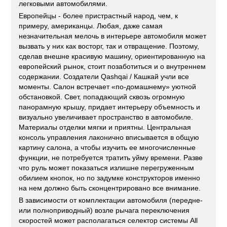
легковыми автомобилями.
Европейцы - более пристрастный народ, чем, к
примеру, американцы. Любая, даже самая
незначительная мелочь в интерьере автомобиля может
вызвать у них как восторг, так и отвращение. Поэтому,
сделав внешне красивую машину, ориентированную на
европейский рынок, стоит позаботиться и о внутреннем
содержании. Создатели Qashqai / Кашкай учли все
моменты. Салон встречает «по-домашнему» уютной
обстановкой. Свет, попадающий сквозь огромную
панорамную крышу, придает интерьеру объемность и
визуально увеличивает пространство в автомобиле.
Материалы отделки мягки и приятны. Центральная
консоль управления лаконично вписывается в общую
картину салона, а чтобы изучить ее многочисленные
функции, не потребуется тратить уйму времени. Разве
что руль может показаться излишне перегруженным
обилием кнопок, но по задумке конструкторов именно
на нем должно быть сконцентрировано все внимание.
В зависимости от комплектации автомобиля (передне-
или полноприводный) возле рычага переключения
скоростей может располагаться селектор системы All