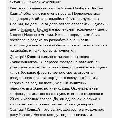
ситуаций, нежели кочевники?
Внешняя привлекательность Nissan Qashqai / Ниссан
Кашкай объясняется очень просто. Первоначальная
концепция дизайна автомобиля была придумана в
Японии, но дальше за дело взялся европейский дизайн-
центр
Nissan / Ниссан
и европейский технический центр
Nissan / Ниссан
в Англии. Именно перед ними была
поставлена задача по разработке внешности и
конструкции нового автомобиля, что в итоге повлияло и
на дизайн, и на качество исполнения.
Qashqai / Кашкай сильно отличается от своих
«однокашников». С первого взгляда на автомобиль
улавливаются черты сильных внедорожников – мощный
капот, большие фары головного света, огромная
раздвоенная «пасть» переднего воздухозаборника,
спортивная задняя часть, черный защитный
пластиковый обвес по низу кузова. Окончательный
эффект достигается за счет увеличенного клиренса в
20 см и коротких свесов. Да, он однозначно ближе к
кроссоверам. Впрочем, так его и позиционируют:
Qashqai / Кашкай – это связующее звено в модельном
ряду
Nissan / Ниссан
между внедорожниками и