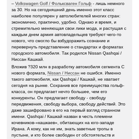
–
Volkswagen Golf / Фольксваген Гольф
- лишь немного
за 30. Но на сегодняшний день именно этот класс
наиболее популярен у автолюбителей многих стран:
экономично, практично, удобно. Однако и время, и
стремительно меняющая свои лики мода, и растущая с
каждым днем армия автовладельцев требуют чего-то
нового, что смогло бы взбудоражить сознание и
перевернуть представление о стандартах и форматах
городского автомобиля. Так родился Nissan Qashqai /
Ниссан Кашкай.
Вложив ?320 млн в разработку автомобиля сегмента С
нового формата,
Nissan / Ниссан
не ошибся. Именно
такого автомобиля, как Qashqai / Кашкай, не хватает
сегодня на рынке. Сохранив все преимущества гольф-
класса, он предлагает нечто большее, чем его
конкуренты. Он предлагает свободу - свободу
передвижения, свободу выбора, свободу действий. Это
даже зашифровано в его на первый взгляд странном
имени. Qashqai / Кашкай назван в честь племени
кочевников-«кашкаев», обитающих на юго-западе
Ирана. А кому, как не им, знать заветные тропы в
пустыне, и кто более свободен от обстоятельств и