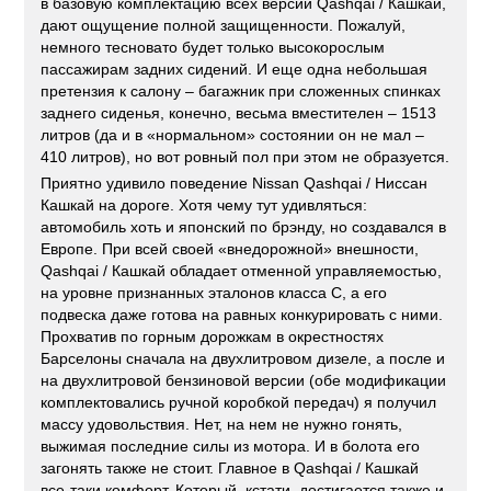
в базовую комплектацию всех версий Qashqai / Кашкай,
дают ощущение полной защищенности. Пожалуй,
немного тесновато будет только высокорослым
пассажирам задних сидений. И еще одна небольшая
претензия к салону – багажник при сложенных спинках
заднего сиденья, конечно, весьма вместителен – 1513
литров (да и в «нормальном» состоянии он не мал –
410 литров), но вот ровный пол при этом не образуется.
Приятно удивило поведение Nissan Qashqai / Ниссан
Кашкай на дороге. Хотя чему тут удивляться:
автомобиль хоть и японский по брэнду, но создавался в
Европе. При всей своей «внедорожной» внешности,
Qashqai / Кашкай обладает отменной управляемостью,
на уровне признанных эталонов класса С, а его
подвеска даже готова на равных конкурировать с ними.
Прохватив по горным дорожкам в окрестностях
Барселоны сначала на двухлитровом дизеле, а после и
на двухлитровой бензиновой версии (обе модификации
комплектовались ручной коробкой передач) я получил
массу удовольствия. Нет, на нем не нужно гонять,
выжимая последние силы из мотора. И в болота его
загонять также не стоит. Главное в Qashqai / Кашкай
все-таки комфорт. Который, кстати, достигается также и