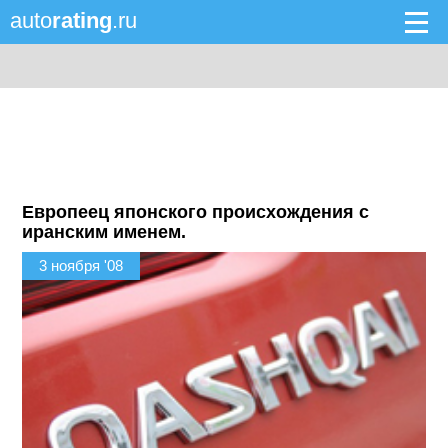
auto
rating
.ru
Европеец японского происхождения с
иранским именем.
3 ноября '08