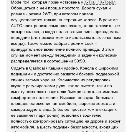
Mode 4x4, которая позаимствована у
X-Trail / Х-Трэйл
.
Обращаться с ней проще простого. Дорога сухая и
ровная - режим 2WD, при котором привод
осуществляется только на передние колеса. В режиме
AUTO электроника сама распознает, когда включить все
четыре колеса, а когда пользоваться лишь приводом на
передние (этот режим можно использовать включенным
всегда). Также можно выбрать режим Lock –
принудительное включение полного привода. В этом
случае момент между передними и задними колесами
распределяется в соотношении 50:50.
Сидеть в Qashqai / Кашкай удобно. Кресла с широкими
подушками и достаточно развитой боковой поддержкой
спинок весьма хороши. Количество их регулировок
вкупе с регулировками руля, как по высоте, так и по
вылету позволяют водителю быстро занять оптимально
комфортное положение. Высокая посадка, большая
площадь остекления автомобиля, широкие зеркала и
камера заднего вида (в более простых комплектациях
ее заменяет парктроник) позволяют водителю
полностью контролировать ситуацию на дороге и вокруг
автомобиля, а шесть подушек безопасности, входящих