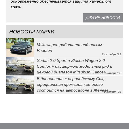
одновременно обеспечивается защита камеры от
грязи.
ДРУГИЕ НОВОСТИ
НОВОСТИ МАРКИ
Volkswagen работает над новым
Phaeton
2 октября '12
Sedan 2.0 Sport и Station Wagon 2.0
Comfort+ расширяют модельный ряд и
ценовой диапазон Mitsubishi Lancer.
3 ноября '08
В дополнение к европейскому Colt,
официальная премьера которого
состоится на автосалоне в Женеве
3 ноября '08
Mitsubishi Motors представляет
концепт-кар Colt CZ3.