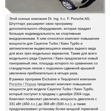
Этой осенью компания Dr. Ing. h.c. F. Porsche AG,
Штуттгарт, расширяет свою программу
дополнительного оборудования, которая придает
большую индивидуальность ее спортивным
внедорожникам. К ним относятся комплект повышения
мощности для Cayenne Turbo / Каен Турбо и
автоматически выдвигающаяся камера заднего вида
для всех трех модельных вариантов. Также для всего
модельного ряда Cayenne / Каен предлагается новый
панорамный люк, площадь которого по сравнению со
стандартным люком с подъемно-сдвижной крышкой
увеличена приблизительно в четыре раза.
В рамках программ Exclusive и Tequipment компания
Porsche / Порше
предлагает комплект повышения
мощности для модели Cayenne Turbo / Каен Турбо,
который поступит в продажу с декабря 2004 года.
Комплект позволяет увеличить мощность двигателя с
331 кВт (450 л.с.) до 368 кВт (500 л.с.), а также
предусматривает установку более мощной тормозной