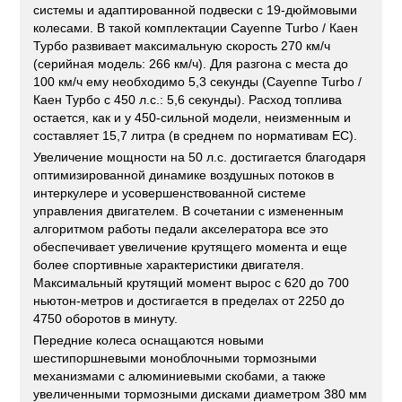
системы и адаптированной подвески с 19-дюймовыми
колесами. В такой комплектации Cayenne Turbo / Каен
Турбо развивает максимальную скорость 270 км/ч
(серийная модель: 266 км/ч). Для разгона с места до
100 км/ч ему необходимо 5,3 секунды (Cayenne Turbo /
Каен Турбо с 450 л.с.: 5,6 секунды). Расход топлива
остается, как и у 450-сильной модели, неизменным и
составляет 15,7 литра (в среднем по нормативам ЕС).
Увеличение мощности на 50 л.с. достигается благодаря
оптимизированной динамике воздушных потоков в
интеркулере и усовершенствованной системе
управления двигателем. В сочетании с измененным
алгоритмом работы педали акселератора все это
обеспечивает увеличение крутящего момента и еще
более спортивные характеристики двигателя.
Максимальный крутящий момент вырос с 620 до 700
ньютон-метров и достигается в пределах от 2250 до
4750 оборотов в минуту.
Передние колеса оснащаются новыми
шестипоршневыми моноблочными тормозными
механизмами с алюминиевыми скобами, а также
увеличенными тормозными дисками диаметром 380 мм