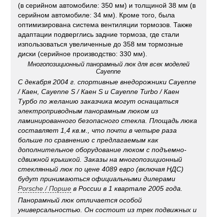
(в серийном автомобиле: 350 мм) и толщиной 38 мм (в
серийном автомобиле: 34 мм). Кроме того, была
оптимизирована система вентиляции тормозов. Также
адаптации подверглись задние тормоза, где стали
изпользоваться увеличенные до 358 мм тормозные
диски (серийное производство: 330 мм).
Многопозиционный панорамный люк для всех моделей
Cayenne
С декабря 2004 г. спортивные внедорожники Cayenne
/ Каен, Cayenne S / Каен S и Cayenne Turbo / Каен
Турбо по желанию заказчика могут оснащаться
электроприводным панорамным люком из
ламинированного безопасного стекла. Площадь люка
составляет 1,4 кв.м., что почти в четыре раза
больше по сравнению с предлагаемым как
дополнительное оборудование люком с подъемно-
сдвижной крышкой. Заказы на многопозиционный
стеклянный люк по цене 4089 евро (включая НДС)
будут принимаються официальными дилерами
Porsche / Порше
в России в 1 квартале 2005 года.
Панорамный люк отличается особой
универсальностью. Он состоит из трех подвижных и