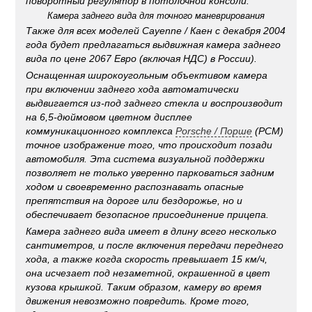
поворотный регулятор в потолочной консоли.
Камера заднего вида для точного маневрирования
Также для всех моделей Cayenne / Каен с декабря 2004
года будет предлагаться выдвижная камера заднего
вида по цене 2067 Евро (включая НДС) в России).
Оснащенная широкоугольным объективом камера
при включении заднего хода автоматически
выдвигается из-под заднего стекла и воспроизводит
на 6,5-дюймовом цветном дисплее
коммуникационного комплекса
Porsche / Порше
(PCM)
точное изображение того, что происходит позади
автомобиля. Эта система визуальной поддержки
позволяет не только уверенно парковаться задним
ходом и своевременно распознавать опасные
препятствия на дороге или бездорожье, но и
обеспечивает безопасное присоединение прицепа.
Камера заднего вида имеет в длину всего несколько
сантиметров, и после включения передачи переднего
хода, а также когда скорость превышает 15 км/ч,
она исчезает под незаметной, окрашенной в цвет
кузова крышкой. Таким образом, камеру во время
движения невозможно повредить. Кроме того,