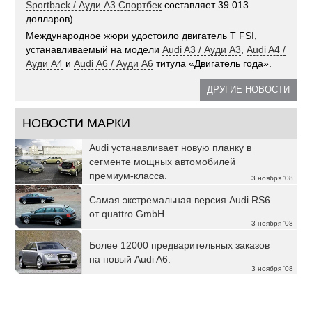
Sportback / Ауди А3 Спортбек
составляет 39 013
долларов).
Международное жюри удостоило двигатель T FSI,
устанавливаемый на модели
Audi A3 / Ауди А3
,
Audi A4 /
Ауди А4
и
Audi А6 / Ауди А6
титула «Двигатель года».
ДРУГИЕ НОВОСТИ
НОВОСТИ МАРКИ
Audi устанавливает новую планку в
сегменте мощных автомобилей
премиум-класса.
3 ноября '08
Самая экстремальная версия Audi RS6
от quattro GmbH.
3 ноября '08
Более 12000 предварительных заказов
на новый Audi A6.
3 ноября '08