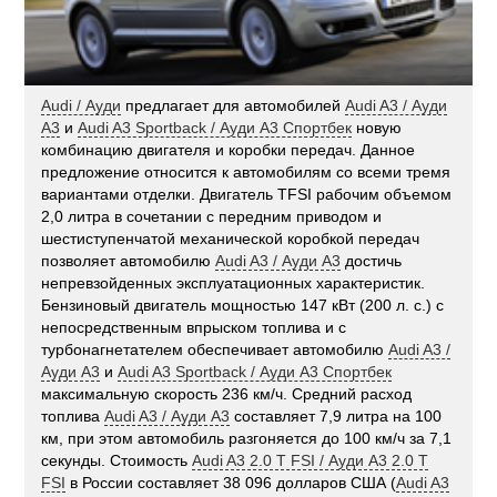
Audi / Ауди
предлагает для автомобилей
Audi A3 / Ауди
А3
и
Audi A3 Sportback / Ауди А3 Спортбек
новую
комбинацию двигателя и коробки передач. Данное
предложение относится к автомобилям со всеми тремя
вариантами отделки. Двигатель TFSI рабочим объемом
2,0 литра в сочетании с передним приводом и
шестиступенчатой механической коробкой передач
позволяет автомобилю
Audi A3 / Ауди А3
достичь
непревзойденных эксплуатационных характеристик.
Бензиновый двигатель мощностью 147 кВт (200 л. с.) с
непосредственным впрыском топлива и с
турбонагнетателем обеспечивает автомобилю
Audi A3 /
Ауди А3
и
Audi A3 Sportback / Ауди А3 Спортбек
максимальную скорость 236 км/ч. Средний расход
топлива
Audi A3 / Ауди А3
составляет 7,9 литра на 100
км, при этом автомобиль разгоняется до 100 км/ч за 7,1
секунды. Стоимость
Audi A3 2.0 T FSI / Ауди А3 2.0 T
FSI
в России составляет 38 096 долларов США (
Audi A3