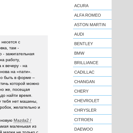
ACURA
ALFA ROMEO
ASTON MARTIN
AUDI
 несется с
BENTLEY
вка, там -
BMW
ю - зажигательная
на работу,
BRILLIANCE
 к вечеру - на
снова на «пати».
CADILLAC
мо быть в форме –
CHANGAN
тичь которой можно
но же, посещая
CHERY
адо найти время.
CHEVROLET
у тебя нет машины,
пробок, желательно и
CHRYSLER
CITROEN
а новую
Mazda2 /
амая маленькая из
DAEWOO
 марки не только с