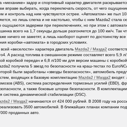
а «механике» задор и спортивный характер двигателя раскрываетс
ам вправе выбирать, когда переключать скорость, от чего ощущени
м и контроль над ним чувствуются острее. «Автоматом» же пыл 10
ется, но лишь слегка и не настолько, чтобы с ним Mazda2 стала ск
о ощущаются задержки при переключениях, но при этом с автомат
шинка всего на 1,7 секунды дольше разгоняется до 100 км/ч. Так 
аже ничего не заметят, а лишь наоборот оценят по достоинству все
ния коробки-«автомата» в городских условиях.
и всей «веселости» характера двигатель
Mazda2 / Мазда2
соответст
o4. А расход топлива в смешанном режиме составляет всего 5,9 л/
ой коробкой передач и 6,8 л/100 км для версии машины с коробкой
azda2 получила 5 звезд по безопасности на краш-тестах по EuroNCA
которой были заработаны «звезды безопасности», автомобиль пред
истем, входящих в базовую комплектацию
Mazda2 / Мазда2
входят:
рмозов (ABS), система распределения тормозных усилий (EBD), ф
зопасности, а также боковые шторки безопасности. В комплектации
я система динамической стабилизации (DSC).
zda2 / Мазда2
начинаются от 424 000 рублей. В 2008 году на рос
реализовать 3500 автомобилей. В ближайших планах компании под
7000 проданных авто.