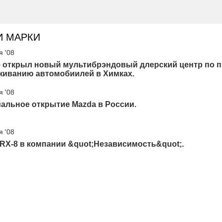
И МАРКИ
я '08
 открыл новый мультибрэндовый длерский центр по 
живанию автомобиилей в Химках.
я '08
альное открытие Mazda в России.
я '08
RX-8 в компании &quot;Независимость&quot;.