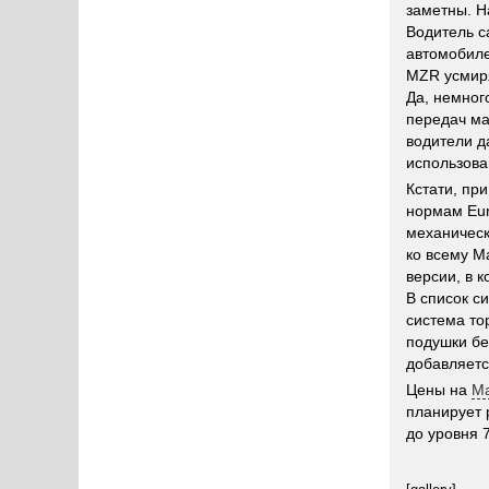
заметны. Н
Водитель с
автомобиле
MZR усмиря
Да, немног
передач ма
водители д
использова
Кстати, пр
нормам Eur
механическ
ко всему M
версии, в 
В список с
система то
подушки бе
добавляетс
Цены на
Ma
планирует 
до уровня 