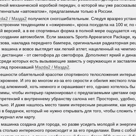
тной механической коробкой передач, о которой мы уже рассказыва
пенчатым «автоматом», предлагаемым только в России.
da2 / Мазда2
получился сногсшибательным. Следуя вразрез устан
строении тенденциям к «ожирению», кроха похудела на 100 кг, по
 версией, а в ее спортивных форма в полной мере ощущается «ку
 создании автомобиля. Если заказать Sports Appearance Package, к
узова, накладка переднего бампера, оригинальная радиаторная ре
о машина и вовсе выглядит как легкий атлет, нацеленный на чемпио
е дистанции - от светофора до светофора. Дополняют яркий и дин
 среди которых есть вызывающие зависть у окружающих и заставл
вслед проехавшей
Mazda2 / Мазда2
.
ешности обаятельной красотки спортивного телосложения интерь
скромнее. И это во многом из-за его серости и обилия жесткого пл
од алюминий, хоть немного и скрашивают его, однако хотелось бы
аммы, чтобы интерьер гармонировал с предлагаемыми цветами окра
претензий к внутреннему убранству салона нет. Просторно, удобно,
ьно. И даже нашлось место таким интересным решениям, как жур
 в бардачок, который не нужно открывать для того, чтобы сложить т
журнал или карту.
 машинка создана для города, но разве усидеть молодой и энерги
да столько интересного происходит и за его пределами. Взяв с собо