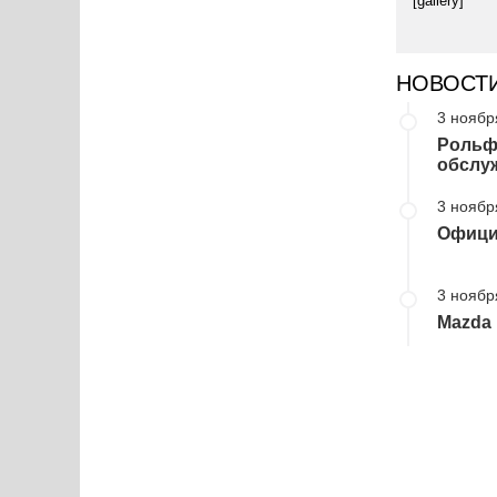
[gallery]
НОВОСТ
3 ноябр
Рольф
обслу
3 ноябр
Офици
3 ноябр
Mazda 