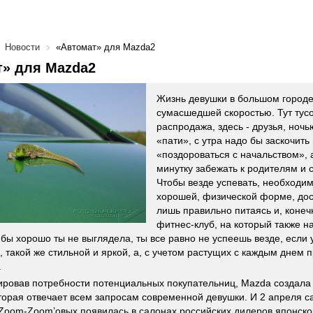
Новости
«Автомат» для Mazda2
т» для Mazda2
Жизнь девушки в большом городе
сумасшедшей скоростью. Тут тусо
распродажа, здесь - друзья, ночь
«пати», с утра надо бы заскочить 
«поздороваться с начальством», а
минутку забежать к родителям и 
Чтобы везде успевать, необходи
хорошей, физической форме, дос
лишь правильно питаясь и, конеч
фитнес-клуб, на который также н
 бы хорошо ты не выглядела, ты все равно не успеешь везде, если 
, такой же стильной и яркой, а, с учетом растущих с каждым днем 
.
ровав потребности потенциальных покупательниц, Mazda создал
оторая отвечает всем запросам современной девушки. И 2 апреля с
Zoom-Zoom’овых появилась в салонах российских дилеров японской