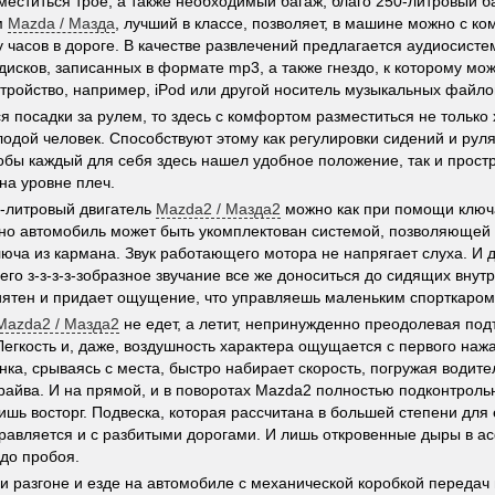
еститься трое, а также необходимый багаж, благо 250-литровый ба
м
Mazda / Мазда
, лучший в классе, позволяет, в машине можно с к
у часов в дороге. В качестве развлечений предлагается аудиосист
дисков, записанных в формате mp3, а также гнездо, к которому мо
тройство, например, iPod или другой носитель музыкальных файло
ся посадки за рулем, то здесь с комфортом разместиться не только 
одой человек. Способствуют этому как регулировки сидений и руля
тобы каждый для себя здесь нашел удобное положение, так и прост
на уровне плеч.
5-литровый двигатель
Mazda2 / Мазда2
можно как при помощи ключа,
о автомобиль может быть укомплектован системой, позволяющей с
юча из кармана. Звук работающего мотора не напрягает слуха. И 
 его з-з-з-з-зобразное звучание все же доноситься до сидящих внут
ятен и придает ощущение, что управляешь маленьким спорткаром
Mazda2 / Мазда2
не едет, а летит, непринужденно преодолевая по
Легкость и, даже, воздушность характера ощущается с первого нажа
нка, срываясь с места, быстро набирает скорость, погружая водит
райва. И на прямой, и в поворотах Mazda2 полностью подконтроль
ишь восторг. Подвеска, которая рассчитана в большей степени для 
равляется и с разбитыми дорогами. И лишь откровенные дыры в а
 до пробоя.
и разгоне и езде на автомобиле с механической коробкой передач