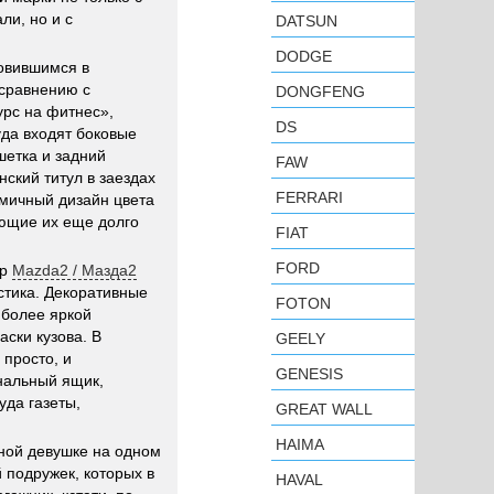
ли, но и с
DATSUN
DODGE
овившимся в
 сравнению с
DONGFENG
рс на фитнес»,
DS
уда входят боковые
шетка и задний
FAW
нский титул в заездах
FERRARI
амичный дизайн цвета
яющие их еще долго
FIAT
FORD
ер
Mazda2 / Мазда2
астика. Декоративные
FOTON
 более яркой
ски кузова. В
GEELY
 просто, и
GENESIS
нальный ящик,
уда газеты,
GREAT WALL
HAIMA
чной девушке на одном
й подружек, которых в
HAVAL