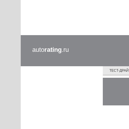
auto
rating
.ru
ТЕСТ-ДРА