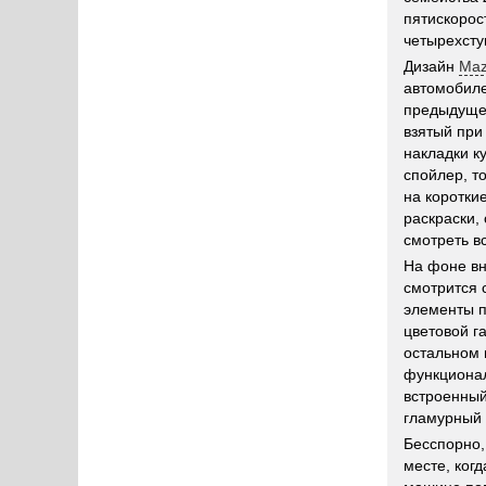
пятискорос
четырехсту
Дизайн
Maz
автомобиле
предыдущей
взятый при
накладки к
спойлер, т
на коротки
раскраски,
смотреть 
На фоне вн
смотрится 
элементы п
цветовой г
остальном 
функционал
встроенный
гламурный 
Бесспорно,
месте, ког