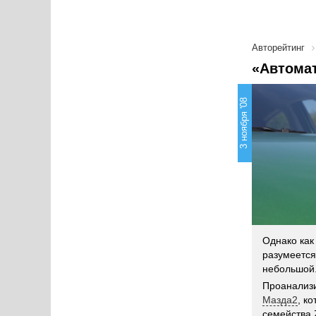
Авторейтинг
«Автома
3 ноября '08
Однако как
разумеется
небольшой
Проанализи
Мазда2
, к
семейства 