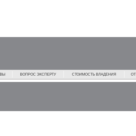
ЙВЫ
ВОПРОС ЭКСПЕРТУ
СТОИМОСТЬ ВЛАДЕНИЯ
О