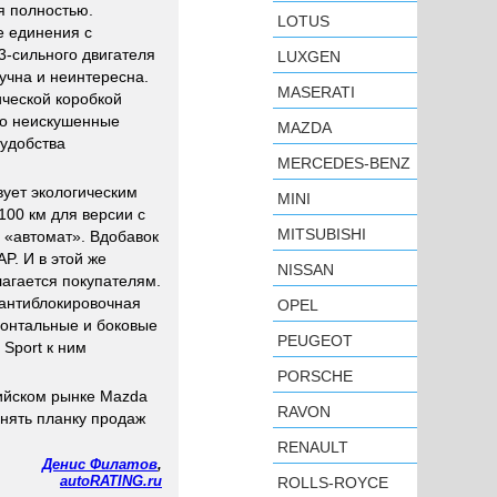
я полностью.
LOTUS
е единения с
3-сильного двигателя
LUXGEN
учна и неинтересна.
MASERATI
ической коробкой
что неискушенные
MAZDA
 удобства
MERCEDES-BENZ
вует экологическим
MINI
100 км для версии с
MITSUBISHI
 «автомат». Вдобавок
P. И в этой же
NISSAN
лагается покупателям.
 антиблокировочная
OPEL
ронтальные и боковые
PEUGEOT
 Sport к ним
PORSCHE
сийском рынке Mazda
RAVON
нять планку продаж
RENAULT
Денис Филатов
,
autoRATING.ru
ROLLS-ROYCE