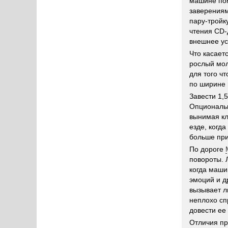
машине пом
заверения
пару-тройк
чтения CD-
внешнее ус
Что касает
рослый мол
для того ч
по ширине 
Завести 1,
Опциональн
вынимая кл
езде, когда
больше при
По дороге
повороты. 
когда маши
эмоций и д
вызывает л
неплохо сп
довести ее
Отличия пр