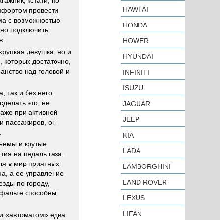
гажник, кстати, по
HAWTAI
омфортом провести
ема с возможностью
HONDA
жно подключить
в.
HOWER
хрупкая девушка, но и
HYUNDAI
, которых достаточно,
ранство над головой и
INFINITI
ISUZU
 так и без него.
делать это, не
JAGUAR
даже при активной
JEEP
ри пассажиров, он
.
KIA
дъемы и крутые
LADA
тия на педаль газа,
еля в мир приятных
LAMBORGHINI
на, а ее управление
LAND ROVER
езды по городу,
сфальте способны
LEXUS
LIFAN
 и «автоматом» едва