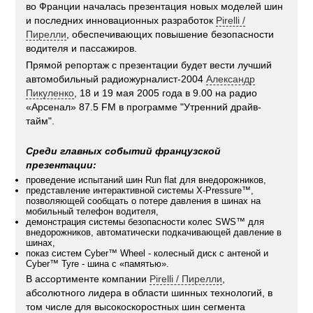
во Франции началась презентация новых моделей шин
и последних инновационных разработок
Pirelli /
Пирелли
, обеспечивающих повышение безопасности
водителя и пассажиров.
Прямой репортаж с презентации будет вести лучший
автомобильный радиожурналист-2004
Александр
Пикуленко
, 18 и 19 мая 2005 года в 9.00 на радио
«Арсенал» 87.5 FM в программе "Утренний драйв-
тайм".
Среди главных событий французской
презентации:
проведение испытаний шин Run flat для внедорожников,
представление интерактивной системы X-Pressure™,
позволяющей сообщать о потере давления в шинах на
мобильный телефон водителя,
демонстрация системы безопасности колес SWS™ для
внедорожников, автоматически подкачивающей давление в
шинах,
показ систем Cyber™ Wheel - колесный диск с антеной и
Cyber™ Tyre - шина с «памятью».
В ассортименте компании
Pirelli / Пирелли
,
абсолютного лидера в области шинных технологий, в
том числе для высокоскоростных шин сегмента