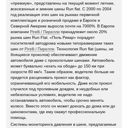
«премиум», представлены на текущий момент летние,
всесезонные и зимние шины Run flat. С 2000 по 2004
год реализация этих шин на рынках первичной
комплектации и розничной продажи в Европе и
Северной Америке выросла почти на 7000%. В Европе
компании
Pirelli / Пирелли
принадлежит около 20%
рынка шин Run Flat. «Поль Рикар» порадует
посетителей автодрома новыми типоразмерами таких
шин от
Pirelli / Пирелли
. Технология Run flat (шины, не
боящиеся проколов) обеспечивают движение
автомобиля даже с проколотыми шинами. Автомобиль
может буквально «ехать на ободе» до 150 км при
скорости 80 км/ч. Таким образом, водителю больше не
придется расценивать прокол как фактор,
ограничивающий его мобильность. Даже если прокол
случился под проливным дождем, в неудобных или
небезопасных условиях, водителю не надо
останавливать автомобиль, чтобы срочно менять
колесо. Вместо этого он может доехать до дома или до
шиномонтажа, где ему окажут профессиональную
помощь.
Системы мониторинга давления в шине, предлагаемые