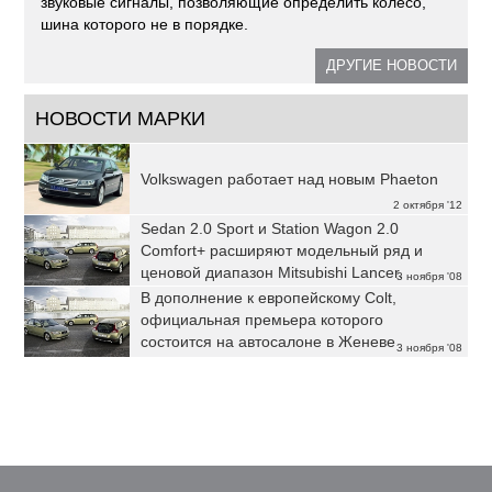
звуковые сигналы, позволяющие определить колесо,
шина которого не в порядке.
ДРУГИЕ НОВОСТИ
НОВОСТИ МАРКИ
Volkswagen работает над новым Phaeton
2 октября '12
Sedan 2.0 Sport и Station Wagon 2.0
Comfort+ расширяют модельный ряд и
ценовой диапазон Mitsubishi Lancer.
3 ноября '08
В дополнение к европейскому Colt,
официальная премьера которого
состоится на автосалоне в Женеве
3 ноября '08
Mitsubishi Motors представляет концепт-
кар Colt CZ3.