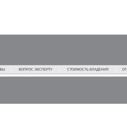
ЙВЫ
ВОПРОС ЭКСПЕРТУ
СТОИМОСТЬ ВЛАДЕНИЯ
О