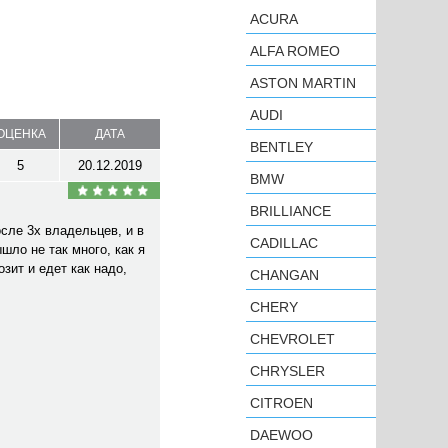
ACURA
ALFA ROMEO
ASTON MARTIN
AUDI
ОЦЕНКА
ДАТА
BENTLEY
5
20.12.2019
BMW
BRILLIANCE
сле 3х владельцев, и в
CADILLAC
шло не так много, как я
зит и едет как надо,
CHANGAN
CHERY
CHEVROLET
CHRYSLER
CITROEN
DAEWOO