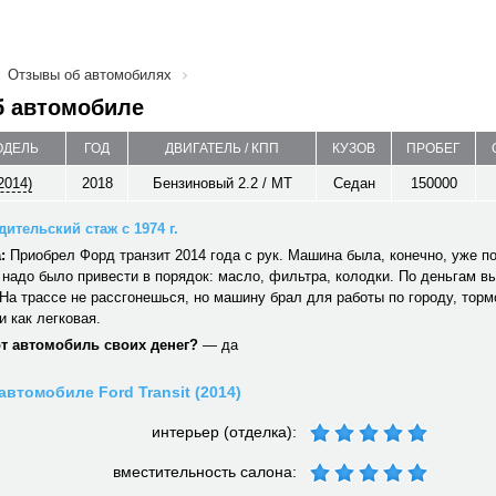
Отзывы об автомобилях
б автомобиле
ОДЕЛЬ
ГОД
ДВИГАТЕЛЬ / КПП
КУЗОВ
ПРОБЕГ
(2014)
2018
Бензиновый 2.2 / MT
Седан
150000
ительский стаж с 1974 г.
:
Приобрел Форд транзит 2014 года с рук. Машина была, конечно, уже по
 надо было привести в порядок: масло, фильтра, колодки. По деньгам вы
На трассе не рассгонешься, но машину брал для работы по городу, тормо
и как легковая.
от автомобиль своих денег?
— да
автомобиле Ford Transit (2014)
интерьер (отделка):
вместительность салона: