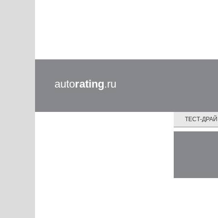
auto
rating
.ru
ТЕСТ-ДРА