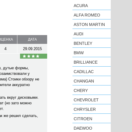
ACURA
ALFA ROMEO
ASTON MARTIN
AUDI
ОЦЕНКА
ДАТА
BENTLEY
4
29.09.2015
BMW
BRILLIANCE
н, дутые формы,
CADILLAC
позаимствовали у
зма) Стоики обзору не
CHANGAN
рители аккуратно
CHERY
лать вкруг дисковыми.
CHEVROLET
т (но зато можно
т.
CHRYSLER
к же решил сделать,
CITROEN
DAEWOO