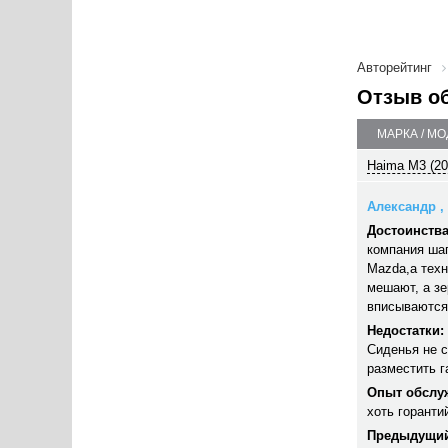
Авторейтинг
Отзыв о
МАРКА / М
Haima M3 (20
Александр , 
Достоинства
компания шаг
Mazda,а техн
мешают, а зе
вписываются
Недостатки:
Сиденья не с
разместить г
Опыт обслу
хоть горанти
Предыдущий