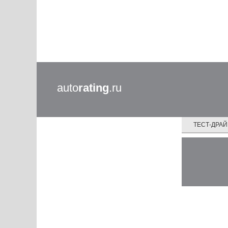
auto
rating
.ru
ТЕСТ-ДРА