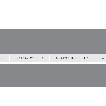
ЙВЫ
ВОПРОС ЭКСПЕРТУ
СТОИМОСТЬ ВЛАДЕНИЯ
О