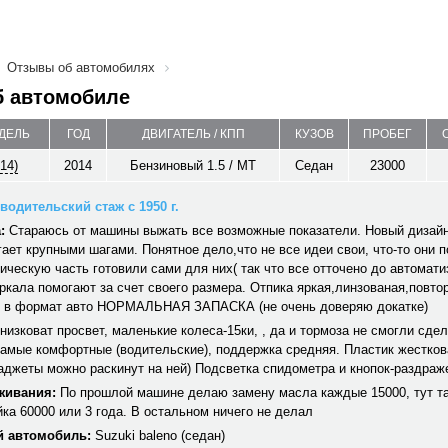
Отзывы об автомобилях
б автомобиле
ОДЕЛЬ
ГОД
ДВИГАТЕЛЬ / КПП
КУЗОВ
ПРОБЕГ
14)
2014
Бензиновый 1.5 / MT
Седан
23000
водительский стаж с 1950 г.
:
Стараюсь от машины выжать все возможные показатели. Новый дизай
ает крупными шагами. Понятное дело,что не все идеи свои, что-то они 
ическую часть готовили сами для них( так что все отточено до автомати
ркала помогают за счет своего размера. Отпика яркая,линзованая,повто
 в формат авто НОРМАЛЬНАЯ ЗАПАСКА (не очень доверяю докатке)
низковат просвет, маленькие колеса-15ки, , да и тормоза не смогли сде
амые комфортные (водительские), поддержка средняя. Пластик жесткова
аджеты можно раскинут на ней) Подсветка спидометра и кнопок-раздраже
живания:
По прошлой машине делаю замену масла каждые 15000, тут та
йка 60000 или 3 года. В остальном ничего не делал
 автомобиль:
Suzuki baleno (седан)