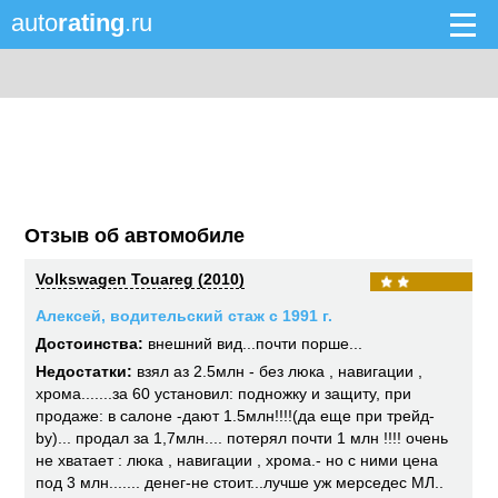
auto
rating
.ru
Отзыв об автомобиле
Volkswagen Touareg (2010)
Алексей, водительский стаж с 1991 г.
Достоинства:
внешний вид...почти порше...
Недостатки:
взял аз 2.5млн - без люка , навигации ,
хрома.......за 60 установил: подножку и защиту, при
продаже: в салоне -дают 1.5млн!!!!(да еще при трейд-
by)... продал за 1,7млн.... потерял почти 1 млн !!!! очень
не хватает : люка , навигации , хрома.- но с ними цена
под 3 млн....... денег-не стоит...лучше уж мерседес МЛ..