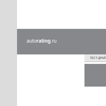
auto
rating
.ru
ТЕСТ-ДРА