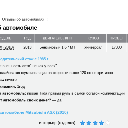
Отзывы об автомобилях
б автомобиле
МОДЕЛЬ
ГОД
ДВИГАТЕЛЬ / КПП
КУЗОВ
ПРОБЕГ
X (2010)
2013
Бензиновый 1.6 / MT
Универсал
17300
одительский стаж с 1985 г.
:
внешность авто" не как у всех"
слабоватая шумоизоляция на скорости выше 120 но не критично
ь:
ничего
живания:
1год
 автомобиль:
nissan Tiida правый руль в самой богатой комплектации
от автомобиль своих денег?
— да
автомобиле Mitsubishi ASX (2010)
интерьер (отделка):