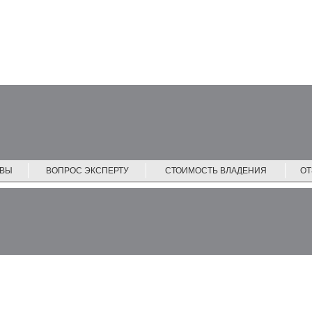
ЙВЫ
ВОПРОС ЭКСПЕРТУ
СТОИМОСТЬ ВЛАДЕНИЯ
О