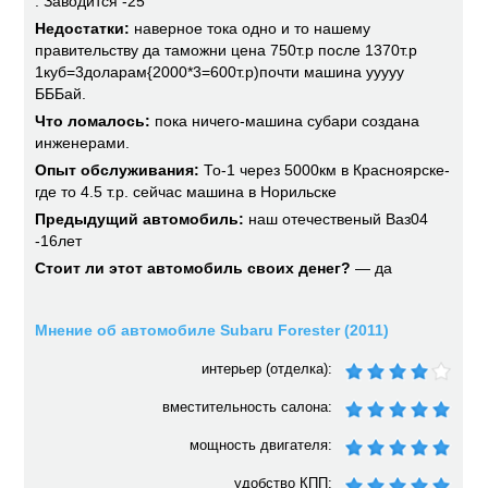
. Заводится -25
Недостатки:
наверное тока одно и то нашему
правительству да таможни цена 750т.р после 1370т.р
1куб=3доларам{2000*3=600т.р)почти машина ууууу
БББай.
Что ломалось:
пока ничего-машина субари создана
инженерами.
Опыт обслуживания:
То-1 через 5000км в Красноярске-
где то 4.5 т.р. сейчас машина в Норильске
Предыдущий автомобиль:
наш отечественый Ваз04
-16лет
Стоит ли этот автомобиль своих денег?
— да
Мнение об автомобиле Subaru Forester (2011)
интерьер (отделка):
вместительность салона:
мощность двигателя:
удобство КПП: