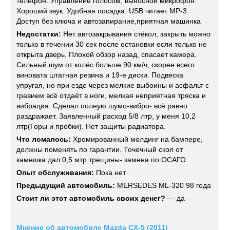
телефон. Управление голосом, выносной микрофон.
Хороший звук. Удобная посадка. USB читает MP-3.
Доступ без ключа и автозапирание,приятная машинка
Недостатки:
Нет автозакрывания стёкол, закрыть можно
только в течении 30 сек после остановки если только не
открыта дверь. Плохой обзор назад, спасает камера.
Сильный шум от колёс больше 90 км/ч, скорее всего
виновата штатная резина и 19-е диски. Подвеска
упругая, но при езде через мелкие выбоины и асфальт с
гравием всё отдаёт в ноги, мелкая неприятная тряска и
вибрация. Сделал полную шумо-вибро- всё равно
раздражает. Заявленный расход 5/8 лтр, у меня 10,2
лтр(Горы и пробки). Нет защиты радиатора.
Что ломалось:
Хромированный молдинг на бампере,
должны поменять по гарантии. Точечный скол от
камешка дал 0,5 мтр трещины- замена по ОСАГО
Опыт обслуживания:
Пока нет
Предыдущий автомобиль:
MERSEDES ML-320 98 года
Стоит ли этот автомобиль своих денег?
— да
Мнение об автомобиле Mazda CX-5 (2011)