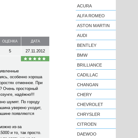
ACURA
ALFA ROMEO
ASTON MARTIN
AUDI
ОЦЕНКА
ДАТА
BENTLEY
5
27.11.2012
BMW
BRILLIANCE
заявленные
CADILLAC
аясь, особенно хороша
коростях отменное. При
CHANGAN
а? Очень просторный
озунге, надёжно!!!
CHERY
вно шумят. По городу
CHEVROLET
ашина уверено уходит,
машине появляются
CHRYSLER
CITROEN
можно из-за
5000 и то, так просто.
DAEWOO