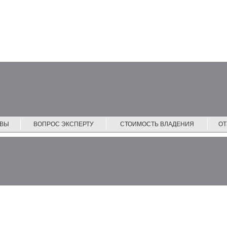
ЙВЫ
ВОПРОС ЭКСПЕРТУ
СТОИМОСТЬ ВЛАДЕНИЯ
О