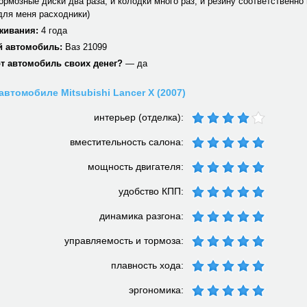
рмозные диски два раза, и колодки много раз, и резину соответственно и
для меня расходники)
живания:
4 года
 автомобиль:
Ваз 21099
от автомобиль своих денег?
— да
автомобиле Mitsubishi Lancer X (2007)
интерьер (отделка):
вместительность салона:
мощность двигателя:
удобство КПП:
динамика разгона:
управляемость и тормоза:
плавность хода:
эргономика: