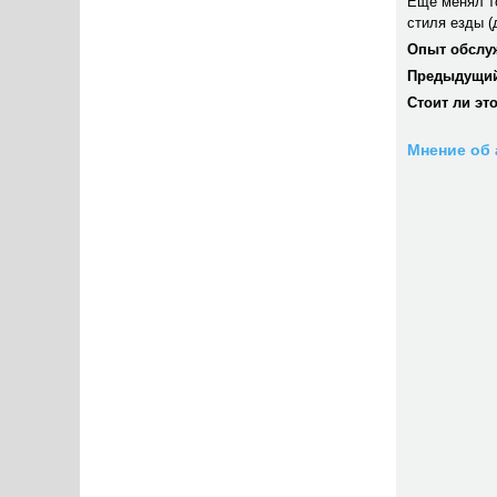
Ещё менял то
стиля езды (
Опыт обслу
Предыдущий
Стоит ли эт
Мнение об 