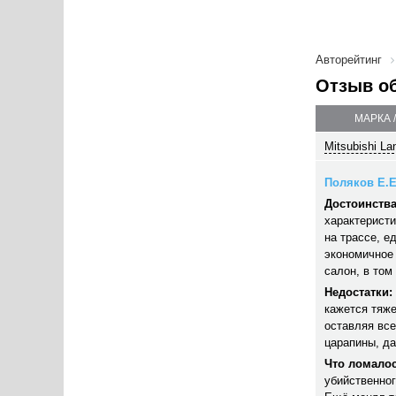
Авторейтинг
Отзыв о
МАРКА 
Mitsubishi La
Поляков Е.Е.
Достоинства
характеристи
на трассе, е
экономичное 
салон, в том
Недостатки:
кажется тяже
оставляя все
царапины, да
Что ломалос
убийственног