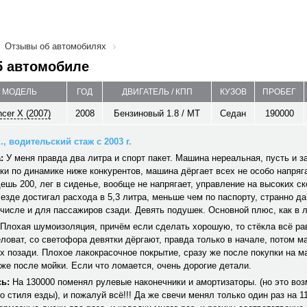
Отзывы об автомобилях
б автомобиле
/ МОДЕЛЬ
ГОД
ДВИГАТЕЛЬ / КПП
КУЗОВ
ПРОБЕГ
ncer X (2007)
2008
Бензиновый 1.8 / MT
Седан
190000
, водительский стаж с 2003 г.
:
У меня правда два литра и спорт пакет. Машина нереальная, пусть и 
ки по динамике ниже конкурентов, машина дёргает всех не особо напряг
дешь 200, лег в сиденье, вообще не напрягает, управление на высоких с
езде достигал расхода в 5,3 литра, меньше чем по паспорту, странно д
 числе и для пассажиров сзади. Девять подушек. Основной плюс, как в л
Плохая шумоизоляция, причём если сделать хорошую, то стёкла всё ра
ловат, со светофора девятки дёргают, правда только в начале, потом м
х позади. Плохое лакокрасочное покрытие, сразу же после покупки на 
же после мойки. Если что ломается, очень дорогие детали.
ь:
На 130000 поменял рулевые наконечники и амортизаторы. (но это воз
о стиля езды), и пожалуй всё!!! Да же свечи менял только один раз на 11