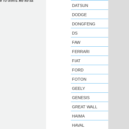
 то опять же из-за
DATSUN
DODGE
DONGFENG
DS
FAW
FERRARI
FIAT
FORD
FOTON
GEELY
GENESIS
GREAT WALL
HAIMA
HAVAL