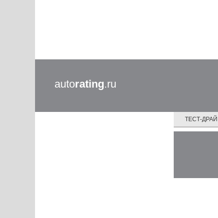
auto
rating
.ru
ТЕСТ-ДРА