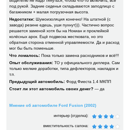
Водителю не надо тянуться, чтобы что-то включить, всё
под рукой. Задние сиденья складываются заподлицо с
багажником + малая погрузочная высота.
Недостатки:
Шумоизоляция конечно! На штатной (с
завода) резине едешь, уши пухнут))). Частично вопрос
решается заменой хотя бы на Нокиан и проклейкой
колёсных арок. Ещё подвеска жестковата, но это
обратная сторона отменной управляемости. Да и расход
мог бы быть поменьше.
Что ломалось:
Пока только замена расходников и всё!!!
Опыт обслуживания:
ТО у официального диллера. Сам
только мелкие доработки, типа дефлекторов, накладок и
т.п.
Предыдущий автомобиль:
Форд Фиеста 1.4 МКПП
Стоит ли этот автомобиль своих денег?
— да
Мнение об автомобиле Ford Fusion (2002)
интерьер (отделка):
вместительность салона: