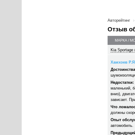
Авторейтинг
Отзыв о
МАРКА / М
Kia Sportage 
Хамхоев Р.Я.
Достоинства
шумоизоляци
Недостатки:
маленький, б
вниз), двига
зависает. Пр
Что ломалос
должны скор
Опыт обслу
автомобиль.
Предыдущий