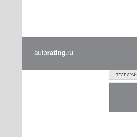
auto
rating
.ru
ТЕСТ-ДРА