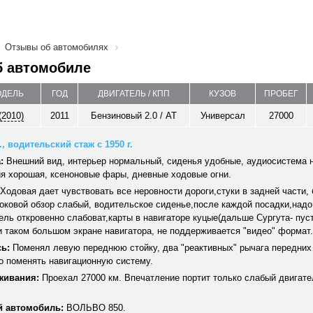
Отзывы об автомобилях
б автомобиле
ОДЕЛЬ
ГОД
ДВИГАТЕЛЬ / КПП
КУЗОВ
ПРОБЕГ
(2010)
2011
Бензиновый 2.0 / AT
Универсал
27000
, водительский стаж с 1950 г.
:
Внешний вид, интерьер нормальный, сиденья удобные, аудиосистема 
я хорошая, ксеноновые фары, дневные ходовые огни.
Ходовая дает чувствовать все неровности дороги,стуки в задней части, 
оковой обзор слабый, водительское сиденье,после каждой посадки,надо
тель откровенно слабоват,карты в навигаторе куцые(дальше Сургута- пус
и таком большом экране навигатора, не поддерживается "видео" формат.
ь:
Поменял левую переднюю стойку, два "реактивных" рычага передних 
о поменять навигационную систему.
живания:
Проехал 27000 км. Впечатление портит только слабый двигате
 автомобиль:
ВОЛЬВО 850.