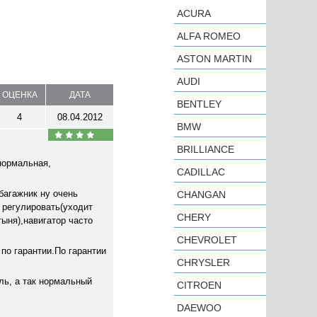
ACURA
ALFA ROMEO
ASTON MARTIN
AUDI
ОЦЕНКА
ДАТА
BENTLEY
4
08.04.2012
BMW
BRILLIANCE
нормальная,
CADILLAC
багажник ну очень
CHANGAN
 регулировать(уходит
CHERY
тыня),навигатор часто
CHEVROLET
по гарантии.По гарантии
CHRYSLER
ль, а так нормальный
CITROEN
DAEWOO