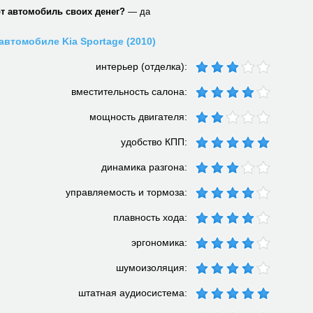
от автомобиль своих денег?
— да
автомобиле Kia Sportage (2010)
интерьер (отделка):
вместительность салона:
мощность двигателя:
удобство КПП:
динамика разгона:
управляемость и тормоза:
плавность хода:
эргономика:
шумоизоляция:
штатная аудиосистема: