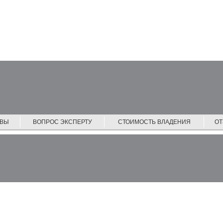
ЙВЫ
ВОПРОС ЭКСПЕРТУ
СТОИМОСТЬ ВЛАДЕНИЯ
О