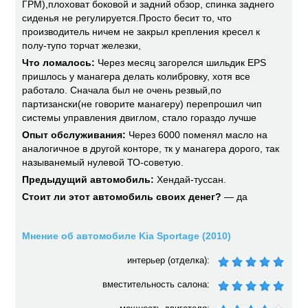
ГРМ),плоховат боковой и задний обзор, спинка заднего
сиденья не регулируется.Просто бесит то, что
производитель ничем не закрыл крепления кресел к
полу-тупо торчат железки,
Что ломалось:
Через месяц загорелся шильдик EPS
пришлось у манагера делать колибровку, хотя все
работало. Сначала был не очень резвый,по
партизански(не говорите манагеру) перепрошил чип
системы управления двиглом, стало гораздо лучше
Опыт обслуживания:
Через 6000 поменял масло на
аналогичное в другой конторе, тк у манагера дорого, так
называнемый нулевой ТО-советую.
Предыдущий автомобиль:
Хендай-туссан.
Стоит ли этот автомобиль своих денег?
— да
Мнение об автомобиле Kia Sportage (2010)
интерьер (отделка):
вместительность салона: