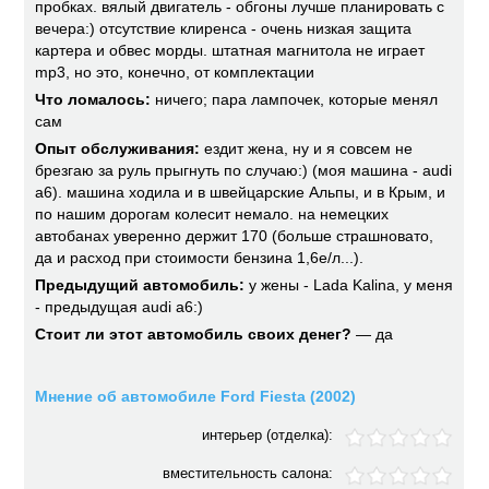
пробках. вялый двигатель - обгоны лучше планировать с
вечера:) отсутствие клиренса - очень низкая защита
картера и обвес морды. штатная магнитола не играет
mp3, но это, конечно, от комплектации
Что ломалось:
ничего; пара лампочек, которые менял
сам
Опыт обслуживания:
ездит жена, ну и я совсем не
брезгаю за руль прыгнуть по случаю:) (моя машина - audi
a6). машина ходила и в швейцарские Альпы, и в Крым, и
по нашим дорогам колесит немало. на немецких
автобанах уверенно держит 170 (больше страшновато,
да и расход при стоимости бензина 1,6е/л...).
Предыдущий автомобиль:
у жены - Lada Kalina, у меня
- предыдущая audi a6:)
Стоит ли этот автомобиль своих денег?
— да
Мнение об автомобиле Ford Fiesta (2002)
интерьер (отделка):
вместительность салона: