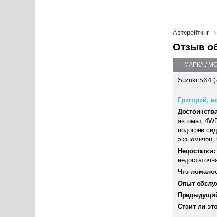
Авторейтинг
Отзыв о
МАРКА / М
Suzuki SX4 (
Григорий, во
Достоинства
автомат, 4WD
подогрев сид
экономичен, 
Недостатки:
недостаточн
Что ломалос
Опыт обслу
Предыдущий
Стоит ли эт