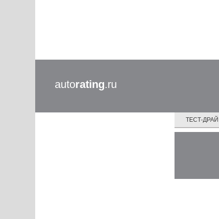
auto
rating
.ru
ТЕСТ-ДРА