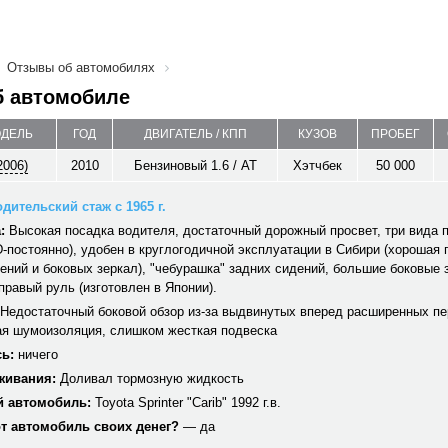
Отзывы об автомобилях
б автомобиле
ОДЕЛЬ
ГОД
ДВИГАТЕЛЬ / КПП
КУЗОВ
ПРОБЕГ
2006)
2010
Бензиновый 1.6 / AT
Хэтчбек
50 000
дительский стаж с 1965 г.
:
Высокая посадка водителя, достаточный дорожный просвет, три вида 
-постоянно), удобен в круглогодичной эксплуатации в Сибири (хорошая 
ений и боковых зеркал), "чебурашка" задних сидений, большие боковые 
правый руль (изготовлен в Японии).
Недостаточный боковой обзор из-за выдвинутых вперед расширенных пе
ая шумоизоляция, слишком жесткая подвеска
ь:
ничего
живания:
Доливал тормозную жидкость
 автомобиль:
Toyota Sprinter "Carib" 1992 г.в.
от автомобиль своих денег?
— да