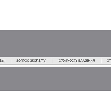
ЙВЫ
ВОПРОС ЭКСПЕРТУ
СТОИМОСТЬ ВЛАДЕНИЯ
О