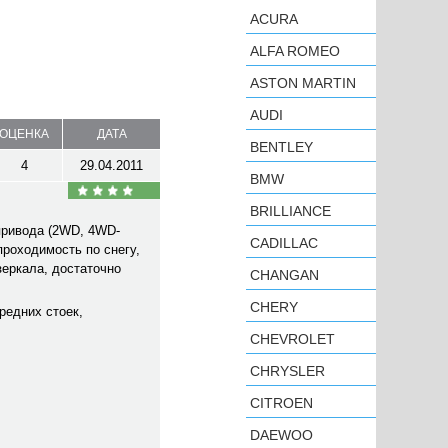
ACURA
ALFA ROMEO
ASTON MARTIN
AUDI
ОЦЕНКА
ДАТА
BENTLEY
4
29.04.2011
BMW
BRILLIANCE
привода (2WD, 4WD-
CADILLAC
проходимость по снегу,
зеркала, достаточно
CHANGAN
CHERY
редних стоек,
CHEVROLET
CHRYSLER
CITROEN
DAEWOO