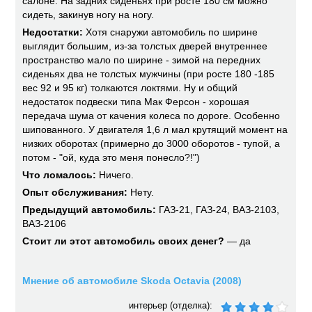
салоне. На задних сиденьях при росте 180 см можно
сидеть, закинув ногу на ногу.
Недостатки:
Хотя снаружи автомобиль по ширине
выглядит большим, из-за толстых дверей внутреннее
пространство мало по ширине - зимой на передних
сиденьях два не толстых мужчины (при росте 180 -185
вес 92 и 95 кг) толкаются локтями. Ну и общий
недостаток подвески типа Мак Ферсон - хорошая
передача шума от качения колеса по дороге. Особенно
шипованного. У двигателя 1,6 л мал крутящий момент на
низких оборотах (примерно до 3000 оборотов - тупой, а
потом - "ой, куда это меня понесло?!")
Что ломалось:
Ничего.
Опыт обслуживания:
Нету.
Предыдущий автомобиль:
ГАЗ-21, ГАЗ-24, ВАЗ-2103,
ВАЗ-2106
Стоит ли этот автомобиль своих денег?
— да
Мнение об автомобиле Skoda Octavia (2008)
интерьер (отделка):