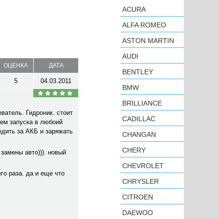
ACURA
ALFA ROMEO
ASTON MARTIN
AUDI
ОЦЕНКА
ДАТА
BENTLEY
5
04.03.2011
BMW
BRILLIANCE
ватель. Гидроник. стоит
CADILLAC
лем запуска в любоий
едить за АКБ и заряжать
CHANGAN
CHERY
замены авто))). новый
CHEVROLET
го раза. да и еще что
CHRYSLER
CITROEN
DAEWOO