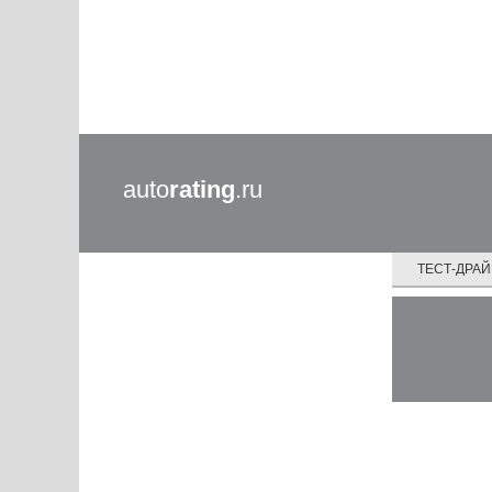
auto
rating
.ru
ТЕСТ-ДРА