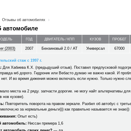
Отзывы об автомобилях
б автомобиле
МОДЕЛЬ
ГОД
ДВИГАТЕЛЬ / КПП
КУЗОВ
ПРОБЕГ
er (2003)
2007
Бензиновый 2.0 / AT
Универсал
67000
ельский стаж с 1997 г.
:
Для Хабиева К.Х. (предыдуший отзыв). Поставил предпусковой подогре
. правда мб дорого. Гидроник или Вебасто думаю не важно какой. И проб
 нет. И во время дижения можно включать если нужно. Только нужно сл
мало места на 2 ряду. запчасти дорогие. не могу найт альтернативы для 
(в нов кузове).
ь:
Повторитель поворота на правом зеркале. Разбил об автобус с третье
мелочи,но за нормальные деньги))) как правильно называется не знаю))
живания:
Опыт есть)
 автомобиль:
Ниссан премера 1,6
от автомобиль своих денег?
— да