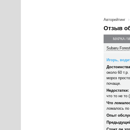
Авторейтинг
Отзыв о
МАРКА / 
Subaru Forest
Игорь, водит
Достоинства
около 60 т.р
мороз просто
почаще.
Недостатки:
что то не то 
Что ломалос
ломалось по 
Опыт обслу
Предыдущий
Стоит ли эт