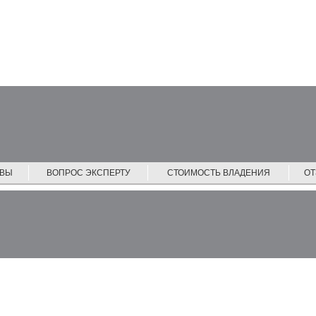
ЙВЫ
ВОПРОС ЭКСПЕРТУ
СТОИМОСТЬ ВЛАДЕНИЯ
О