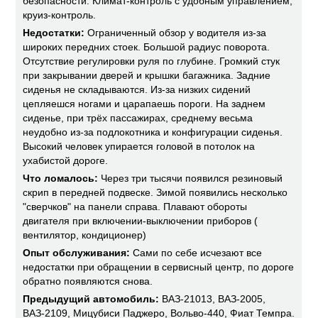
безопасности. Климат-контроль с удобным управлением,
круиз-контроль.
Недостатки:
Ограниченный обзор у водителя из-за
широких передних стоек. Большой радиус поворота.
Отсутствие регулировки руля по глубине. Громкий стук
при закрывании дверей и крышки багажника. Задние
сиденья не складываются. Из-за низких сидений
цепляешся ногами и царапаешь пороги. На заднем
сиденье, при трёх пассажирах, среднему весьма
неудобно из-за подлокотника и конфигурации сиденья.
Высокий человек упирается головой в потолок на
ухабистой дороге.
Что ломалось:
Через три тысячи появился резиновый
скрип в передней подвеске. Зимой появились несколько
"сверчков" на панели справа. Плавают обороты
двигателя при включении-выключении приборов (
вентилятор, кондиционер)
Опыт обслуживания:
Сами по себе исчезают все
недостатки при обращении в сервисный центр, по дороге
обратно появляются снова.
Предыдущий автомобиль:
ВАЗ-21013, ВАЗ-2005,
ВАЗ-2109, Мицубиси Паджеро, Вольво-440, Фиат Темпра.