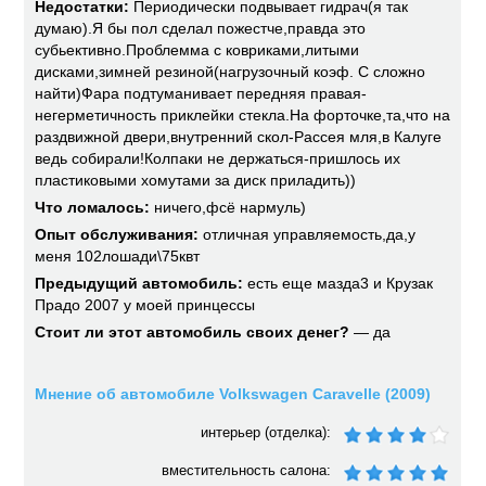
Недостатки:
Периодически подвывает гидрач(я так
думаю).Я бы пол сделал пожестче,правда это
субьективно.Проблемма с ковриками,литыми
дисками,зимней резиной(нагрузочный коэф. С сложно
найти)Фара подтуманивает передняя правая-
негерметичность приклейки стекла.На форточке,та,что на
раздвижной двери,внутренний скол-Рассея мля,в Калуге
ведь собирали!Колпаки не держаться-пришлось их
пластиковыми хомутами за диск приладить))
Что ломалось:
ничего,фсё нармуль)
Опыт обслуживания:
отличная управляемость,да,у
меня 102лошади\75квт
Предыдущий автомобиль:
есть еще мазда3 и Крузак
Прадо 2007 у моей принцессы
Стоит ли этот автомобиль своих денег?
— да
Мнение об автомобиле Volkswagen Caravelle (2009)
интерьер (отделка):
вместительность салона: