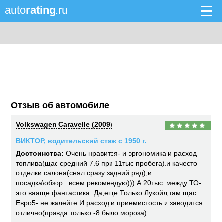
auto
rating
.ru
Отзыв об автомобиле
Volkswagen Caravelle (2009)
ВИКТОР, водительский стаж с 1950 г.
Достоинства:
Очень нравится- и эргономика,и расход
топлива(щас средний 7,6 при 11тыс пробега),и качесто
отделки салона(снял сразу задний ряд),и
посадка\обзор...всем рекомендую))) А 20тыс. между ТО-
это вааще фантастика. Да,еще.Только Лукойл,там щас
Евро5- не жалейте.И расход и приемистость и заводится
отлично(правда только -8 было мороза)