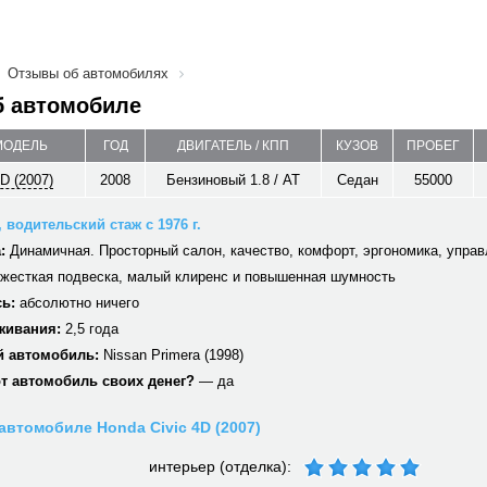
Отзывы об автомобилях
б автомобиле
 МОДЕЛЬ
ГОД
ДВИГАТЕЛЬ / КПП
КУЗОВ
ПРОБЕГ
D (2007)
2008
Бензиновый 1.8 / AT
Седан
55000
 водительский стаж с 1976 г.
:
Динамичная. Просторный салон, качество, комфорт, эргономика, упра
жесткая подвеска, малый клиренс и повышенная шумность
ь:
абсолютно ничего
живания:
2,5 года
 автомобиль:
Nissan Primera (1998)
от автомобиль своих денег?
— да
автомобиле Honda Civic 4D (2007)
интерьер (отделка):