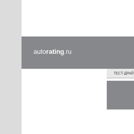
auto
rating
.ru
ТЕСТ-ДРА