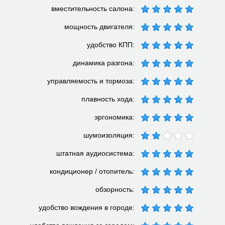
вместительность салона:
мощность двигателя:
удобство КПП:
динамика разгона:
управляемость и тормоза:
плавность хода:
эргономика:
шумоизоляция:
штатная аудиосистема:
кондиционер / отопитель:
обзорность:
удобство вождения в городе: