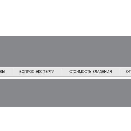
ЙВЫ
ВОПРОС ЭКСПЕРТУ
СТОИМОСТЬ ВЛАДЕНИЯ
О