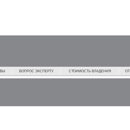
ЙВЫ
ВОПРОС ЭКСПЕРТУ
СТОИМОСТЬ ВЛАДЕНИЯ
О