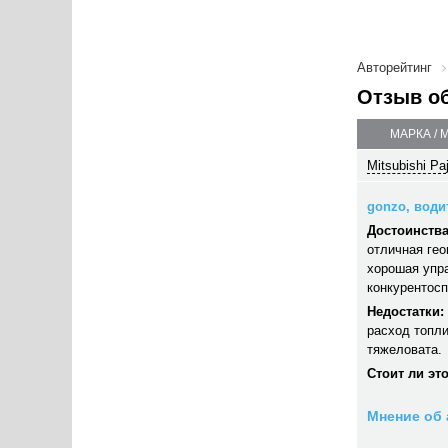
Авторейтинг
Отзыв о
МАРКА / 
Mitsubishi Pa
gonzo, водит
Достоинства
отличная гео
хорошая упра
конкурентосп
Недостатки:
расход топли
тяжеловата.
Стоит ли эт
Мнение об 