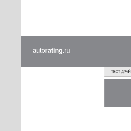
auto
rating
.ru
ТЕСТ-ДРА