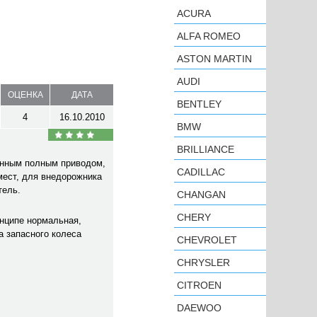
ACURA
ALFA ROMEO
ASTON MARTIN
AUDI
ОЦЕНКА
ДАТА
BENTLEY
4
16.10.2010
BMW
BRILLIANCE
оянным полным приводом,
CADILLAC
мест, для внедорожника
тель.
CHANGAN
CHERY
инципе нормальная,
а запасного колеса
CHEVROLET
CHRYSLER
CITROEN
DAEWOO