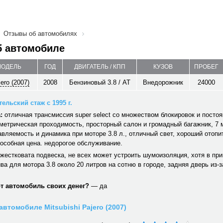
Отзывы об автомобилях
б автомобиле
МОДЕЛЬ
ГОД
ДВИГАТЕЛЬ / КПП
КУЗОВ
ПРОБЕГ
jero (2007)
2008
Бензиновый 3.8 / AT
Внедорожник
24000
ельский стаж с 1995 г.
:
отличная трансмиссия super select со множеством блокировок и пост
метрическая проходимость, просторный салон и громадный багажник, 7 
вляемость и динамика при моторе 3.8 л., отличный свет, хороший отопи
особная цена. недорогое обслуживание.
жестковата подвеска, не всех может устроить шумоизоляция, хотя в пр
ва для мотора 3.8 около 20 литров на сотню в городе, задняя дверь из-з
от автомобиль своих денег?
— да
автомобиле Mitsubishi Pajero (2007)