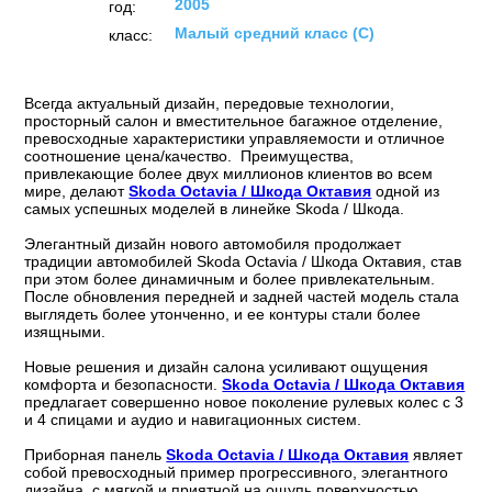
2005
год:
Малый средний класс (C)
класс:
Всегда актуальный дизайн, передовые технологии,
просторный салон и вместительное багажное отделение,
превосходные характеристики управляемости и отличное
соотношение цена/качество. Преимущества,
привлекающие более двух миллионов клиентов во всем
мире, делают
Skoda Octavia / Шкода Октавия
одной из
самых успешных моделей в линейке Skoda / Шкода.
Элегантный дизайн нового автомобиля продолжает
традиции автомобилей Skoda Octavia / Шкода Октавия, став
при этом более динамичным и более привлекательным.
После обновления передней и задней частей модель стала
выглядеть более утонченно, и ее контуры стали более
изящными.
Новые решения и дизайн салона усиливают ощущения
комфорта и безопасности.
Skoda Octavia / Шкода Октавия
предлагает совершенно новое поколение рулевых колес с 3
и 4 спицами и аудио и навигационных систем.
Приборная панель
Skoda Octavia / Шкода Октавия
являет
собой превосходный пример прогрессивного, элегантного
дизайна, с мягкой и приятной на ощупь поверхностью.