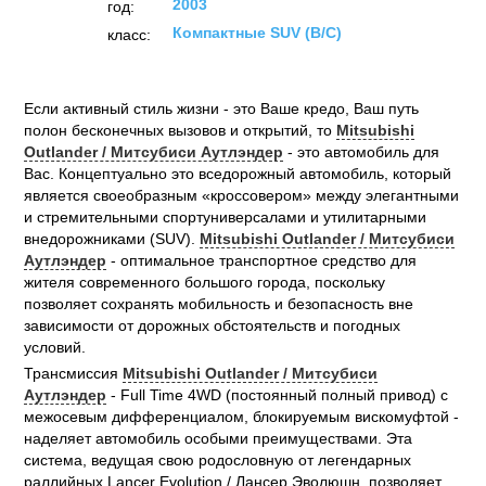
2003
год:
Компактные SUV (B/C)
класс:
Если активный стиль жизни - это Ваше кредо, Ваш путь
полон бесконечных вызовов и открытий, то
Mitsubishi
Outlander / Митсубиси Аутлэндер
- это автомобиль для
Вас. Концептуально это вседорожный автомобиль, который
является своеобразным «кроссовером» между элегантными
и стремительными спортуниверсалами и утилитарными
внедорожниками (SUV).
Mitsubishi Outlander / Митсубиси
Аутлэндер
- оптимальное транспортное средство для
жителя современного большого города, поскольку
позволяет сохранять мобильность и безопасность вне
зависимости от дорожных обстоятельств и погодных
условий.
Трансмиссия
Mitsubishi Outlander / Митсубиси
Аутлэндер
- Full Time 4WD (постоянный полный привод) с
межосевым дифференциалом, блокируемым вискомуфтой -
наделяет автомобиль особыми преимуществами. Эта
система, ведущая свою родословную от легендарных
раллийных Lancer Evolution / Лансер Эволюшн, позволяет