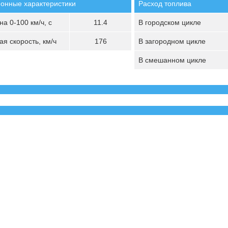
онные характеристики
Расход топлива
а 0-100 км/ч, с
11.4
В городском цикле
я скорость, км/ч
176
В загородном цикле
В смешанном цикле