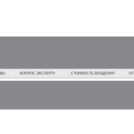
ЙВЫ
ВОПРОС ЭКСПЕРТУ
СТОИМОСТЬ ВЛАДЕНИЯ
О