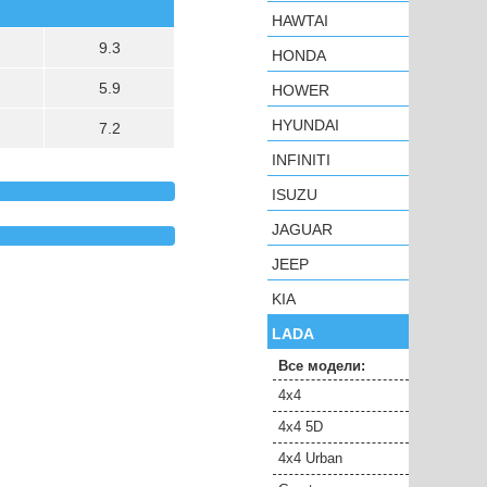
HAWTAI
9.3
HONDA
5.9
HOWER
HYUNDAI
7.2
INFINITI
ISUZU
JAGUAR
JEEP
KIA
LADA
Все модели:
4x4
4x4 5D
4x4 Urban