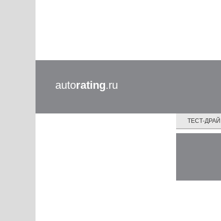
auto
rating
.ru
ТЕСТ-ДРА