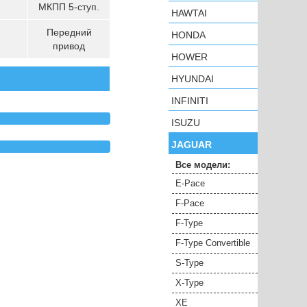
МКПП 5-ступ.
HAWTAI
Передний
HONDA
привод
HOWER
HYUNDAI
INFINITI
ISUZU
JAGUAR
Все модели:
E-Pace
F-Pace
F-Type
F-Type Convertible
S-Type
X-Type
XE