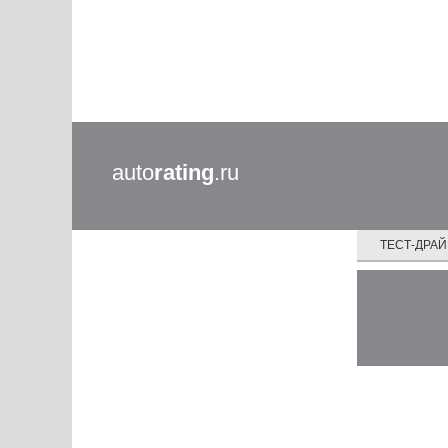
auto
rating
.ru
ТЕСТ-ДРА