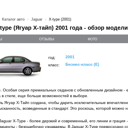
Каталог авто
Jaguar
X-type (2001)
-type (Ягуар X-тайп) 2001 года - обзор модели
Ы
ОТЗЫВЫ
ФОТО
2001
год:
Бизнес-класс (E)
класс:
e. Особая серия премиальных седанов с обновленным дизайном -
 в стиле, еще больше возможностей в выборе.
ь Ягуар X-Тайп создана, чтобы дарить исключительные впечатлени
зысканность, возведенные в стандарт. Это роскошь, которой можно
Jaguar X-Type - более дерзкий и современный, его линии и грация 
акценты - безошибочно узнаваемы. В Jaguar X-Type превосходно 