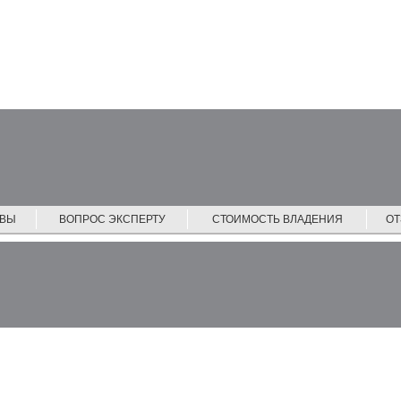
ЙВЫ
ВОПРОС ЭКСПЕРТУ
СТОИМОСТЬ ВЛАДЕНИЯ
О