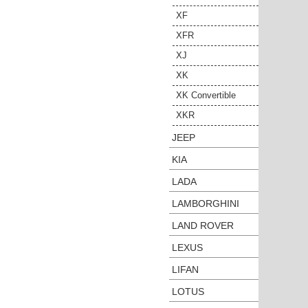
XF
XFR
XJ
XK
XK Convertible
XKR
JEEP
KIA
LADA
LAMBORGHINI
LAND ROVER
LEXUS
LIFAN
LOTUS