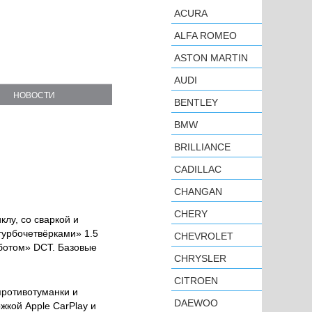
ACURA
ALFA ROMEO
ASTON MARTIN
AUDI
НОВОСТИ
BENTLEY
BMW
BRILLIANCE
CADILLAC
CHANGAN
CHERY
лу, со сваркой и
турбочетвёрками» 1.5
CHEVROLET
оботом» DCT. Базовые
CHRYSLER
CITROEN
противотуманки и
DAEWOO
кой Apple CarPlay и