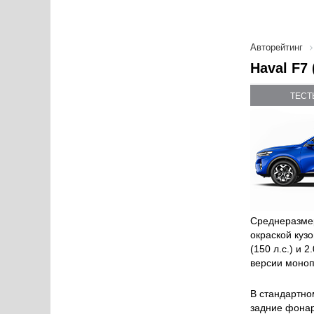
Авторейтинг
Haval F7
ТЕСТ
Среднеразмер
окраской куз
(150 л.с.) и
версии моноп
В стандартно
задние фонар