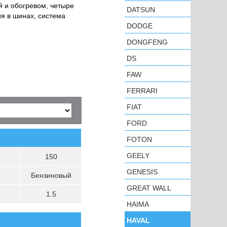
й и обогревом, четыре
DATSUN
я в шинах, система
DODGE
DONGFENG
DS
FAW
FERRARI
FIAT
FORD
FOTON
GEELY
150
GENESIS
Бензиновый
GREAT WALL
1.5
HAIMA
HAVAL