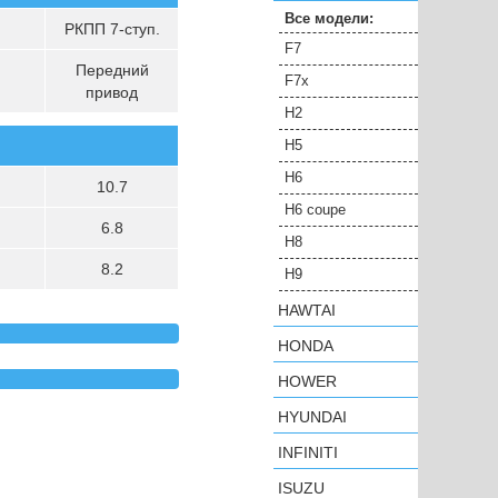
Все модели:
РКПП 7-ступ.
F7
Передний
F7x
привод
H2
H5
H6
10.7
H6 coupe
6.8
H8
8.2
H9
HAWTAI
HONDA
HOWER
HYUNDAI
INFINITI
ISUZU