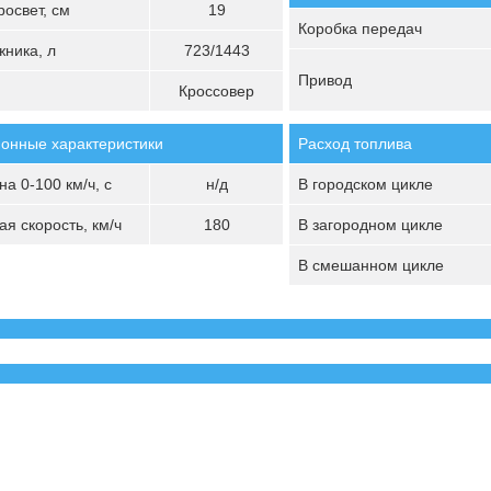
освет, см
19
Коробка передач
ника, л
723/1443
Привод
Кроссовер
онные характеристики
Расход топлива
а 0-100 км/ч, с
н/д
В городском цикле
я скорость, км/ч
180
В загородном цикле
В смешанном цикле