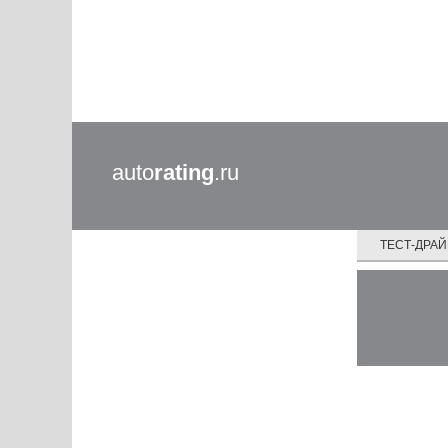
auto
rating
.ru
ТЕСТ-ДРА