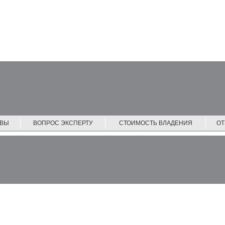
ЙВЫ
ВОПРОС ЭКСПЕРТУ
СТОИМОСТЬ ВЛАДЕНИЯ
О