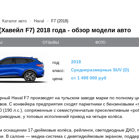
Каталог авто
Haval
F7 (2018)
 (Хавейл F7) 2018 года - обзор модели авто
Ы
ОТЗЫВЫ
ФОТО
2018
год:
Среднеразмерные SUV (D)
класс:
от 1 499 000 руб
цена:
ный Haval F7 производят на тульском заводе марки по полному цик
овов. С конвейера предприятия сходят паркетники с бензиновыми «
 2.0 (190 л.с.), сопряженные с семиступенчатым преселективным «р
риводные, у топовых исполнений привод на четыре колёса.
м оснащении 17-дюймовые колёса, рейлинги, светодиодные ДХО, 
и. В салоне — медиа-система с девятидюймовым экраном, поддерж