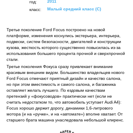
2011
год:
Малый средний класс (C)
класс:
Третье поколение Ford Focus построено на новой
платформе, изменения коснулись экстерьера, интерьера,
подвески, систем безопасности, двигателей и конструкции
кузова, жесткость которого существенно повысилась из-за
использования большего процента прочной и сверхпрочной
стали.
Третье поколения Фокуса сразу привлекает внимание
красивым внешним видом. Большинство владельцев нового
Ford Focus отмечают приятный дизайн и качество салона,
но при этом вместимость и самого салона, и багажника
оставляет желать лучшего. По ездовым качествам
претензий у «фокусоводов» практически нет (если не
считать недостатком то, что автомобиль уступает Audi A4):
Focus хорошо держит дорогу, динамики 1,6-литрового
мотора (и на «ручке», и на «автомате») вполне хватает. От
старшего брата машина унаследовала небольшой клиренс.